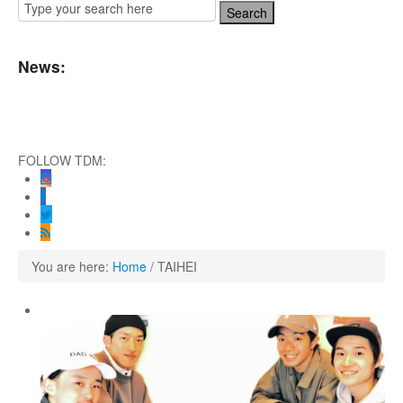
News:
T神奈川芸術劇場『未練の幽霊と怪物―「珊瑚」「円山町」―』
FOLLOW TDM:
ENNA』 Produced by YOH UENO
orial」
SHOW FINAL 2DAYS
You are here:
Home
/
TAIHEI
！