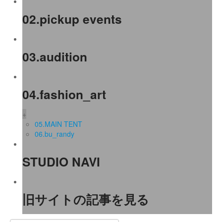
02.pickup events
03.audition
04.fashion_art
+
05.MAIN TENT
06.bu_randy
STUDIO NAVI
旧サイトの記事を見る