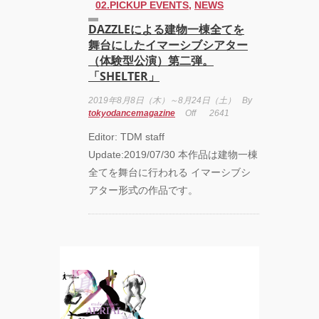
02.PICKUP EVENTS
,
NEWS
YOKO
DAZZLEによる建物一棟全てを
舞台にしたイマーシブシアター
アオイ
（体験型公演）第二弾。
ヤマダ
「SHELTER」
&小栗
基裕
2019年8月8日（木）～8月24日（土）
By
(s**t
tokyodancemagazine
Off
2641
kingz)
出
Editor: TDM staff
演！
Update:2019/07/30 本作品は建物一棟
KAAT
神奈川
全てを舞台に行われる イマーシブシ
芸術劇
アター形式の作品です。
場『未
練の幽
霊と怪
物
―「珊
瑚」
「円山
町」
―』