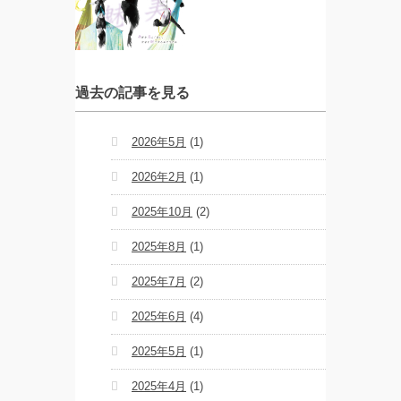
“心が動く瞬
間”を集めて。
120人で過去最
高に挑むダン
ス公演
過去の記事を見る
『ANTENNA』
Produced by
YOH UENO
2026年5月
(1)
梅田宏明＋
2026年2月
(1)
Somatic
Field
Project ダ
2025年10月
(2)
ンス公演
「動態 ‒
2025年8月
(1)
sensorial」
2025年7月
(2)
KADOKAWA
DREAMS
2025年6月
(4)
ONEMAN
SHOW THE
GREATEST
2025年5月
(1)
SHOW
FINAL
2025年4月
(1)
2DAYS