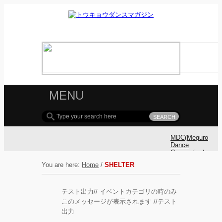
MENU
MDC(Meguro
Dance
Connection)
参加ダンサ
You are here:
Home
/
SHELTER
ー募集！
テスト出力// イベントカテゴリの時のみ
MDC(Meguro
Dance
このメッセージが表示されます //テスト
Connection)
出力
開催!!