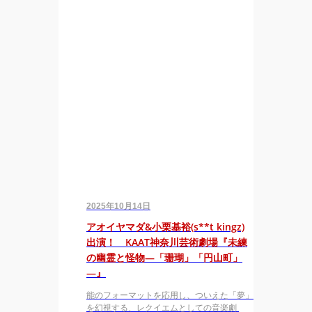
2025年10月14日
アオイヤマダ&小栗基裕(s**t kingz)
出演！ KAAT神奈川芸術劇場『未練
の幽霊と怪物―「珊瑚」「円山町」
―』
能のフォーマットを応用し、ついえた「夢」
を幻視する、レクイエムとしての音楽劇