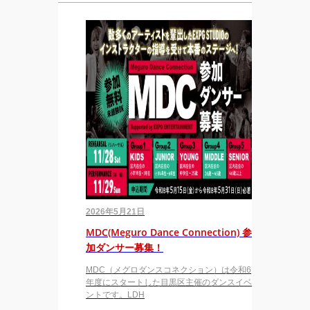
2026年5月21日
MDC(Meguro Dance Connection) 参
加ダンサー募集！
MDC（メグロダンスコネクション）は令和6
年度にスタートした目黒区主催のダンスイベ
ントです。LDH