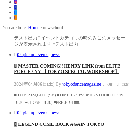
You are here:
Home
/
newschool
テスト出力// イベントカテゴリの時のみこのメッセー
ジが表示されます //テスト出力
02.pickup events
,
news
MASTER COMING!! HENRY LINK from ELITE
FORCE / NY 【TOKYO SPECIAL WORKSHOP】
2024年04月06日(土)
By
tokyodancemagazine
Off
5328
◾️DATE 2024,04,06 (Sat) ◾️TIME 16:40〜18:10 (STUDIO OPEN
16:30〜CLOSE 18:30) ◾️PRICE ¥4,000
02.pickup events
,
news
LEGEND COME BACK AGAIN TOKYO