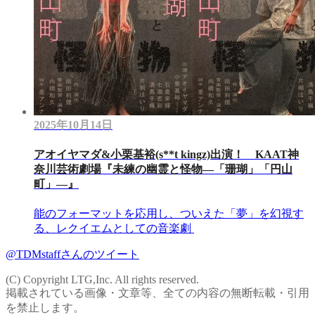
2025年10月14日
アオイヤマダ&小栗基裕(s**t kingz)出演！ KAAT神
奈川芸術劇場『未練の幽霊と怪物―「珊瑚」「円山
町」―』
能のフォーマットを応用し、ついえた「夢」を幻視す
る、レクイエムとしての音楽劇
@TDMstaffさんのツイート
(C) Copyright LTG,Inc. All rights reserved.
掲載されている画像・文章等、全ての内容の無断転載・引用
を禁止します。