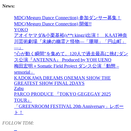
News:
MDC(Meguro Dance Connection) 参加ダンサー募集！
MDC(Meguro Dance Connection) 開催!!
YOKO
アオイヤマダ&小栗基裕(s**t kingz)出演！ KAAT神奈
川芸術劇場『未練の幽霊と怪物―「珊瑚」「円山町」
―』
“心が動く瞬間”を集めて。120人で過去最高に挑むダン
ス公演『ANTENNA』 Produced by YOH UENO
梅田宏明＋Somatic Field Project ダンス公演「動態 ‒
sensorial」
KADOKAWA DREAMS ONEMAN SHOW THE
GREATEST SHOW FINAL 2DAYS
Zabu
PARCO PRODUCE 『TOKYO GEGEGAY 2025
TOUR』
「GREENROOM FESTIVAL 20th Anniversary」レポー
ト！
FOLLOW TDM: