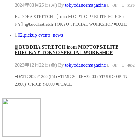
2024年03月25日(月)
By
tokyodancemagazine
Off
5180
BUDDHA STRETCH 【from M.O.P.T.O.P / ELITE FORCE /
NY】@buddhastretch TOKYO SPECIAL WORKSHOP ◾️DATE
02.pickup events
,
news
BUDDHA STRETCH from MOPTOPS/ELITE
FORCE/NY TOKYO SPECIAL WORKSHOP
2023年12月22日(金)
By
tokyodancemagazine
Off
4652
◾️DATE 2023/12/22(Fri) ◾️TIME 20:30〜22:00 (STUDIO OPEN
20:00) ◾️PRICE ¥4,000 ◾️PLACE