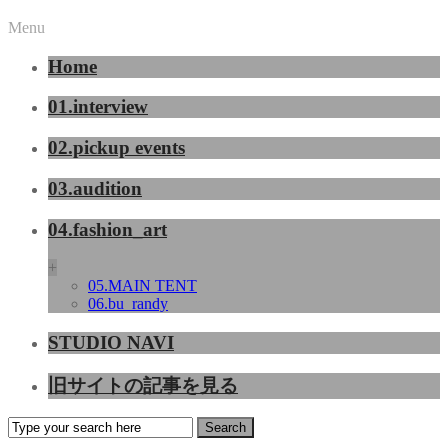
Menu
Home
01.interview
02.pickup events
03.audition
04.fashion_art
+
05.MAIN TENT
06.bu_randy
STUDIO NAVI
旧サイトの記事を見る