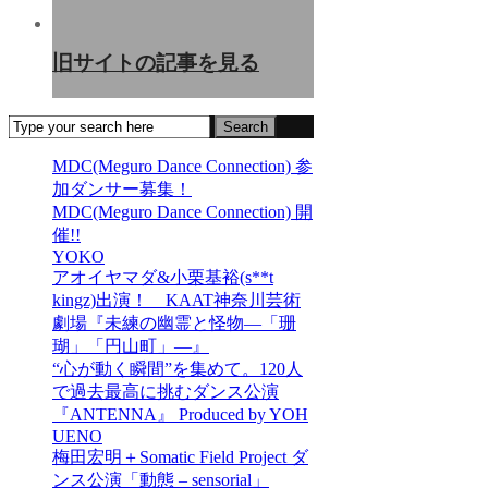
旧サイトの記事を見る
MDC(Meguro Dance Connection) 参
加ダンサー募集！
MDC(Meguro Dance Connection) 開
催!!
YOKO
アオイヤマダ&小栗基裕(s**t
kingz)出演！ KAAT神奈川芸術
劇場『未練の幽霊と怪物―「珊
瑚」「円山町」―』
“心が動く瞬間”を集めて。120人
で過去最高に挑むダンス公演
『ANTENNA』 Produced by YOH
UENO
梅田宏明＋Somatic Field Project ダ
ンス公演「動態 ‒ sensorial」