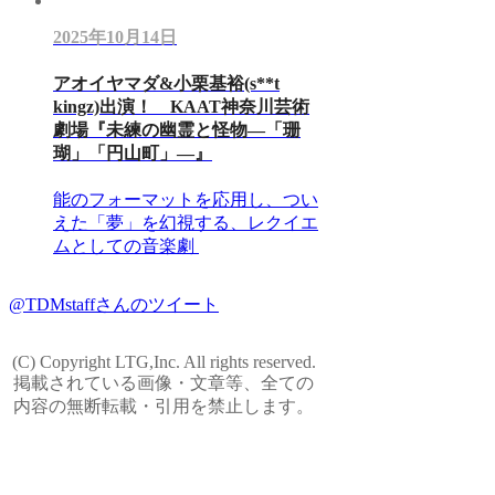
2025年10月14日
アオイヤマダ&小栗基裕(s**t
kingz)出演！ KAAT神奈川芸術
劇場『未練の幽霊と怪物―「珊
瑚」「円山町」―』
能のフォーマットを応用し、つい
えた「夢」を幻視する、レクイエ
ムとしての音楽劇
@TDMstaffさんのツイート
(C) Copyright LTG,Inc. All rights reserved.
掲載されている画像・文章等、全ての
内容の無断転載・引用を禁止します。