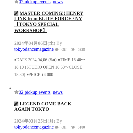
02.pickup events
,
news
MASTER COMING!! HENRY
LINK from ELITE FORCE / NY
【TOKYO SPECIAL
WORKSHOP】
2024年04月06日(土)
By
tokyodancemagazine
Off
5328
◾️DATE 2024,04,06 (Sat) ◾️TIME 16:40〜
18:10 (STUDIO OPEN 16:30〜CLOSE
18:30) ◾️PRICE ¥4,000
02.pickup events
,
news
LEGEND COME BACK
AGAIN TOKYO
2024年03月25日(月)
By
tokyodancemagazine
Off
5180