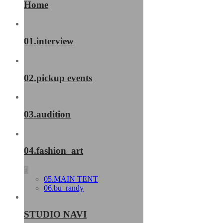
Home
01.interview
02.pickup events
03.audition
04.fashion_art
+
05.MAIN TENT
06.bu_randy
STUDIO NAVI