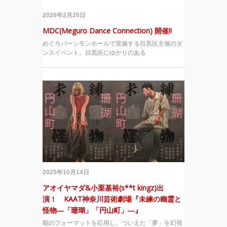
2026年2月20日
MDC(Meguro Dance Connection) 開催!!
めぐろパーシモンホールで実施する目黒区主催のダ
ンスイベント。目黒区にゆかりのある
2025年10月14日
アオイヤマダ&小栗基裕(s**t kingz)出
演！ KAAT神奈川芸術劇場『未練の幽霊と
怪物―「珊瑚」「円山町」―』
能のフォーマットを応用し、ついえた「夢」を幻視