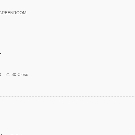
ATEST SHOW
L 2DAYS
EENROOM
CO PRODUCE
KYO
GAY 2025
〜
R』
EENROOM
0 21:30 Close
IVAL 20th
versary」レポ
！