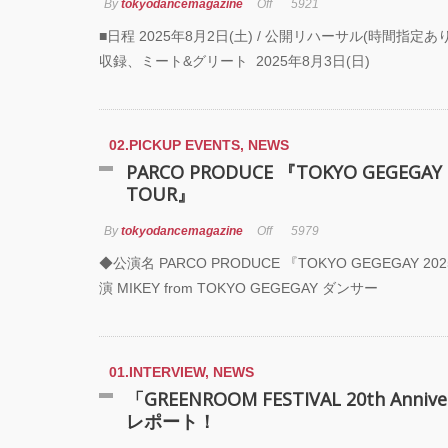
基裕(s
By
tokyodancemagazine
Off
5921
演！ 
■日程 2025年8月2日(土) / 公開リハーサル(時間指定
芸術
収録、ミート&グリート 2025年8月3日(日)
霊と
「円
“心が
02.PICKUP EVENTS
,
NEWS
めて。
PARCO PRODUCE 『TOKYO GEGEGAY 
最高
TOUR』
演『A
Prod
UEN
By
tokyodancemagazine
Off
5979
◆公演名 PARCO PRODUCE 『TOKYO GEGEGAY 20
梅田宏
演 MIKEY from TOKYO GEGEGAY ダンサー
Fiel
公演「
senso
01.INTERVIEW
,
NEWS
KAD
「GREENROOM FESTIVAL 20th Annive
DRE
レポート！
SHO