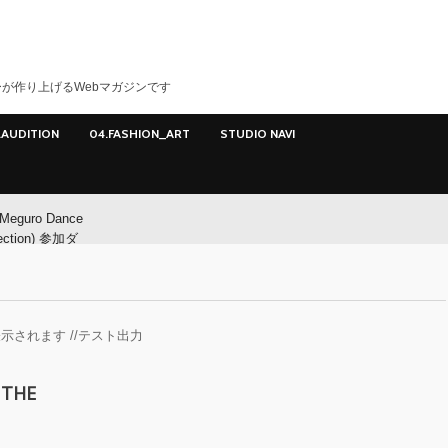
が作り上げるWebマガジンです
.AUDITION
04.FASHION_ART
STUDIO NAVI
Meguro Dance
ection) 参加ダ
ー募集！
Meguro Dance
ction) 開催!!
示されます //テスト出力
O
 THE
イヤマダ&小栗