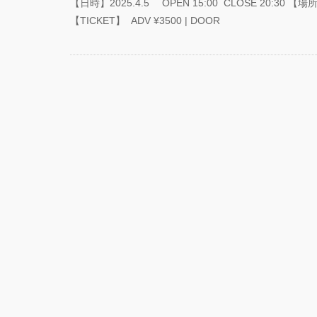
【日時】2025.4.5 OPEN 15:00 CLOSE 20:30 【場
【TICKET】 ADV ¥3500 | DOOR