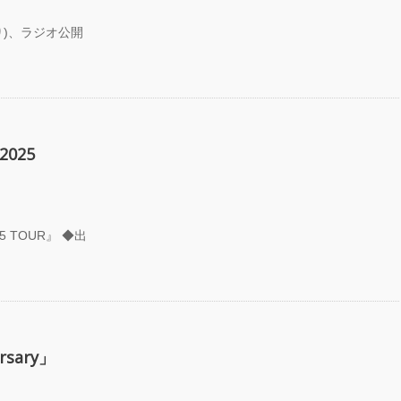
**t kingz)出
KAAT神奈川
あり)、ラジオ公開
劇場『未練の幽
怪物―「珊瑚」
山町」―』
動く瞬間”を集
120人で過去
2025
に挑むダンス公
NTENNA』
uced by YOH
O
25 TOUR』 ◆出
明＋Somatic
d Project ダンス
動態 ‒
rial」
OKAWA
rsary」
AMS ONEMAN
W THE