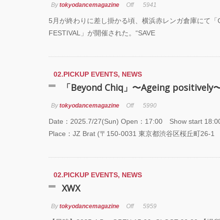
GRE
By
tokyodancemagazine
Off
5941
FINA
5月が終わりに差し掛かる頃、横浜赤レンガ倉庫にて「GR
FESTIVAL」が開催された。“SAVE
Zabu
PAR
『TO
02.PICKUP EVENTS
,
NEWS
GEGE
「Beyond Chiq」〜Ageing positively
TOU
By
tokyodancemagazine
Off
5990
「GR
Date：2025.7/27(Sun) Open：17:00 Show start 18:0
FEST
Place：JZ Brat (〒150-0031 東京都渋谷区桜丘町26-1
Anni
ート
02.PICKUP EVENTS
,
NEWS
XWX
By
tokyodancemagazine
Off
5959