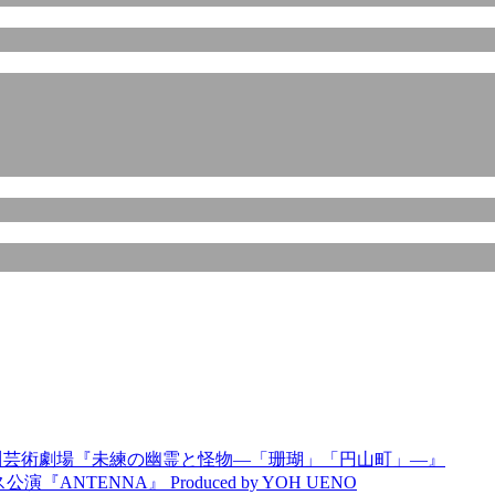
AT神奈川芸術劇場『未練の幽霊と怪物―「珊瑚」「円山町」―』
TENNA』 Produced by YOH UENO