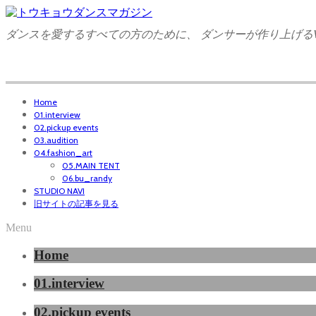
ダンスを愛するすべての方のために、 ダンサーが作り上げるW
Home
01.interview
02.pickup events
03.audition
04.fashion_art
05.MAIN TENT
06.bu_randy
STUDIO NAVI
旧サイトの記事を見る
Menu
Home
01.interview
02.pickup events