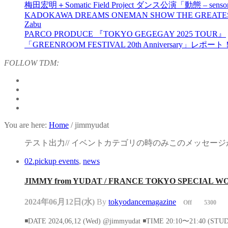
梅田宏明＋Somatic Field Project ダンス公演「動態 ‒ sensor
KADOKAWA DREAMS ONEMAN SHOW THE GREATES
Zabu
PARCO PRODUCE 『TOKYO GEGEGAY 2025 TOUR』
「GREENROOM FESTIVAL 20th Anniversary」レポート
FOLLOW TDM:
You are here:
Home
/
jimmyudat
テスト出力// イベントカテゴリの時のみこのメッセージが
02.pickup events
,
news
JIMMY from YUDAT / FRANCE TOKYO SPECIAL 
2024年06月12日(水)
By
tokyodancemagazine
Off
5300
◾️DATE 2024,06,12 (Wed) @jimmyudat ◾️TIME 20:10〜21:40 (ST