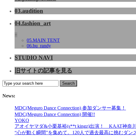
03.audition
04.fashion_art
+
05.MAIN TENT
06.bu_randy
STUDIO NAVI
旧サイトの記事を見る
News:
MDC(Meguro Dance Connection) 参加ダンサー募集！
MDC(Meguro Dance Connection) 開催!!
YOKO
アオイヤマダ&小栗基裕(s**t kingz)出演！ KA
“心が動く瞬間”を集めて。120人で過去最高に挑むダンス公演『AN