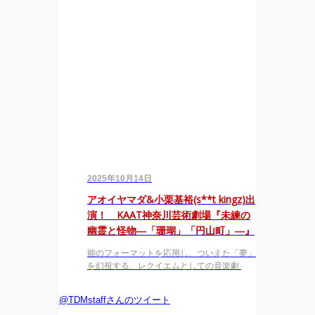
2025年10月14日
アオイヤマダ&小栗基裕(s**t kingz)出
演！ KAAT神奈川芸術劇場『未練の
幽霊と怪物―「珊瑚」「円山町」―』
能のフォーマットを応用し、ついえた「夢」
を幻視する、レクイエムとしての音楽劇
@TDMstaffさんのツイート