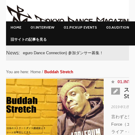
HOME
01.INTERVIEW
02.PICKUP EVENTS
03.AUDITION
旧サイトの記事を見る
News:
Meguro Dance Connection) 参加ダンサー募集！
You are here:
Home
/
Buddah Stretch
01.INTE
スト
St
2019年3月5日
言わずと知れ
Force（
ライア・キ