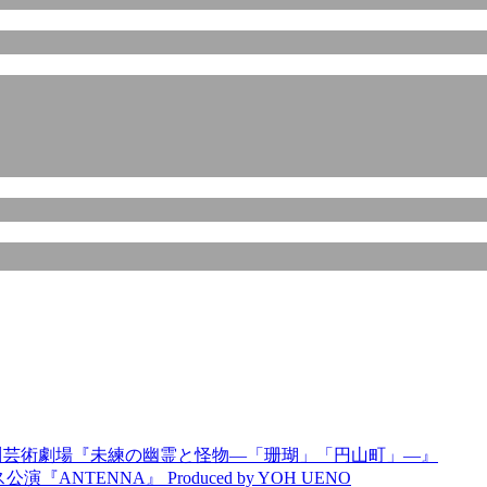
AT神奈川芸術劇場『未練の幽霊と怪物―「珊瑚」「円山町」―』
TENNA』 Produced by YOH UENO