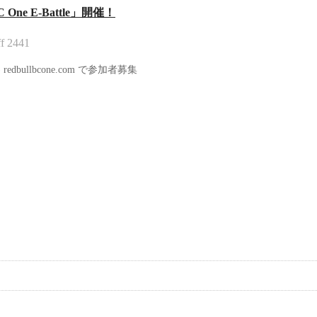
e E-Battle」開催！
f
2441
) redbullbcone.com で参加者募集