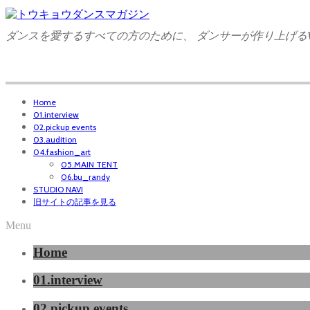
ダンスを愛するすべての方のために、 ダンサーが作り上げるW
Home
01.interview
02.pickup events
03.audition
04.fashion_art
05.MAIN TENT
06.bu_randy
STUDIO NAVI
旧サイトの記事を見る
Menu
Home
01.interview
02.pickup events