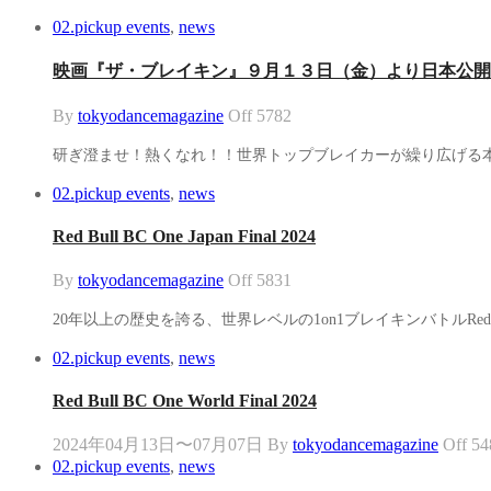
02.pickup events
,
news
映画『ザ・ブレイキン』９月１３日（金）より日本公開
By
tokyodancemagazine
Off
5782
研ぎ澄ませ！熱くなれ！！世界トップブレイカーが繰り広げる
02.pickup events
,
news
Red Bull BC One Japan Final 2024
By
tokyodancemagazine
Off
5831
20年以上の歴史を誇る、世界レベルの1on1ブレイキンバトルRed Bull 
02.pickup events
,
news
Red Bull BC One World Final 2024
2024年04月13日〜07月07日
By
tokyodancemagazine
Off
54
02.pickup events
,
news