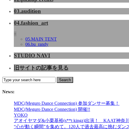
03.audition
04.fashion_art
+
05.MAIN TENT
06.bu_randy
STUDIO NAVI
旧サイトの記事を見る
News:
MDC(Meguro Dance Connection) 参加ダンサー募集！
MDC(Meguro Dance Connection) 開催!!
YOKO
アオイヤマダ&小栗基裕(s**t kingz)出演！ KA
“心が動く瞬間”を集めて。120人で過去最高に挑むダンス公演『AN