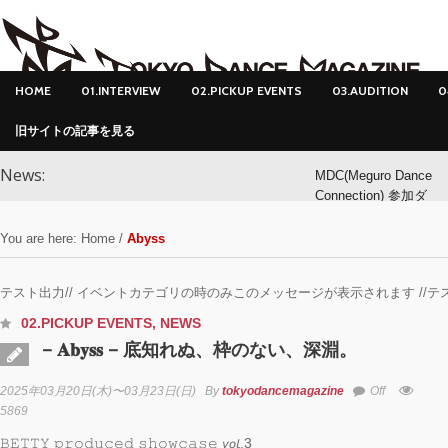
HOME
01.INTERVIEW
02.PICKUP EVENTS
03.AUDITION
0
旧サイトの記事を見る
News:
MDC(Meguro Dance
Connection) 参加ダ
ンサー募集！
You are here:
Home
/
Abyss
MDC(Meguro Dance
Connection) 開催!!
テスト出力// イベントカテゴリの時のみこのメッセージが表示されます //テ
02.PICKUP EVENTS
,
NEWS
YOKO
– 𝐀𝐛𝐲𝐬𝐬 – 底知れぬ、枠のない、深淵。
アオイヤマダ&小栗
2025年03月20日(木)〜03月23日(日)
By
tokyodancemagazine
Off
基裕(s**t kingz)出
5869
演！ KAAT神奈川
𝙱𝙴𝚃𝚃𝚈 𝚙𝚛𝚘𝚍𝚞𝚌𝚎𝚍 𝚜𝚑𝚘𝚠𝚌𝚊𝚜𝚎 𝘷𝘰𝘭.3
芸術劇場『未練の幽