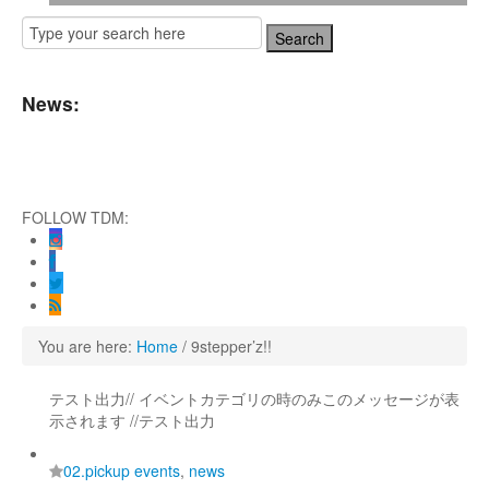
News:
術劇場『未練の幽霊と怪物―「珊瑚」「円山町」―』
FOLLOW TDM:
 Produced by YOH UENO
NAL 2DAYS
You are here:
Home
/
9stepper’z!!
テスト出力// イベントカテゴリの時のみこのメッセージが表
示されます //テスト出力
02.pickup events
,
news