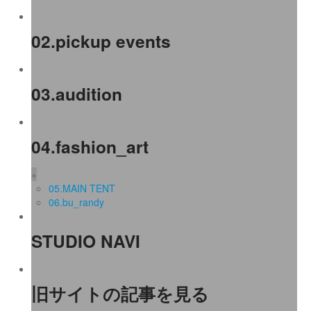
02.pickup events
03.audition
04.fashion_art
+
05.MAIN TENT
06.bu_randy
STUDIO NAVI
旧サイトの記事を見る