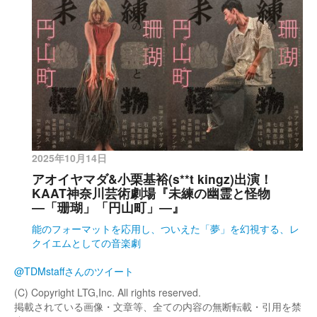
2025年10月14日
アオイヤマダ&小栗基裕(s**t kingz)出演！
KAAT神奈川芸術劇場『未練の幽霊と怪物
―「珊瑚」「円山町」―』
能のフォーマットを応用し、ついえた「夢」を幻視する、レ
クイエムとしての音楽劇
@TDMstaffさんのツイート
(C) Copyright LTG,Inc. All rights reserved.
掲載されている画像・文章等、全ての内容の無断転載・引用を禁