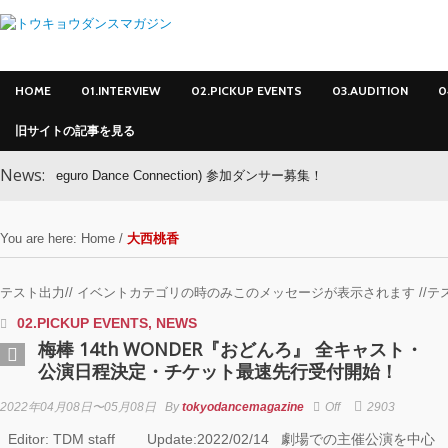
HOME
01.INTERVIEW
02.PICKUP EVENTS
03.AUDITION
0
旧サイトの記事を見る
News:
eguro Dance Connection) 参加ダンサー募集！
You are here:
Home
/
大西桃香
テスト出力// イベントカテゴリの時のみこのメッセージが表示されます //テ
02.PICKUP EVENTS
,
NEWS
梅棒 14th WONDER『おどんろ』 全キャスト・
公演日程決定・チケット最速先行受付開始！
2022年04月08日〜05月08日
By
tokyodancemagazine
Off
2903
Editor: TDM staff Update:2022/02/14 劇場での主催公演を中心