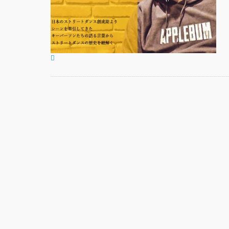
基裕(s
演！ 
芸術
霊と
「円
“心が
めて。
最高
演『A
Prod
UEN
梅田宏
Fiel
公演「
senso
KAD
DRE
SHO