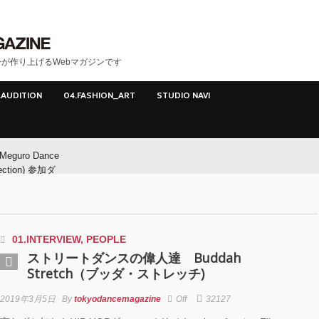
が作り上げるWebマガジンです
.AUDITION
04.FASHION_ART
STUDIO NAVI
Meguro Dance
ection) 参加ダ
ー募集！
Meguro Dance
ction) 開催!!
01.INTERVIEW
,
PEOPLE
ストリートダンスの偉人達 Buddah
O
Stretch（ブッダ・ストレッチ)
2019年3月5日
By
tokyodancemagazine
Off
32127
イヤマダ&小栗