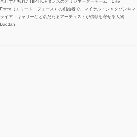
**t kingz)出
言わずと知れたHIP HOPダンスのオリジネーターチーム、Elite
KAAT神奈川
Force（エリート・フォース）の創始者で、マイケル・ジャクソンやマ
劇場『未練の幽
ライア・キャリーなど名だたるアーティストが信頼を寄せる人物
怪物―「珊瑚」
Buddah
山町」―』
動く瞬間”を集
120人で過去
に挑むダンス公
NTENNA』
uced by YOH
O
明＋Somatic
d Project ダンス
動態 ‒
rial」
OKAWA
AMS ONEMAN
W THE