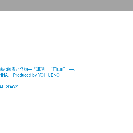
劇場『未練の幽霊と怪物―「珊瑚」「円山町」―』
roduced by YOH UENO
L 2DAYS