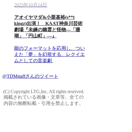
2025年10月14日
アオイヤマダ&小栗基裕(s**t
kingz)出演！ KAAT神奈川芸術
劇場『未練の幽霊と怪物―「珊
瑚」「円山町」―』
能のフォーマットを応用し、つい
えた「夢」を幻視する、レクイエ
ムとしての音楽劇
@TDMstaffさんのツイート
(C) Copyright LTG,Inc. All rights reserved.
掲載されている画像・文章等、全ての
内容の無断転載・引用を禁止します。