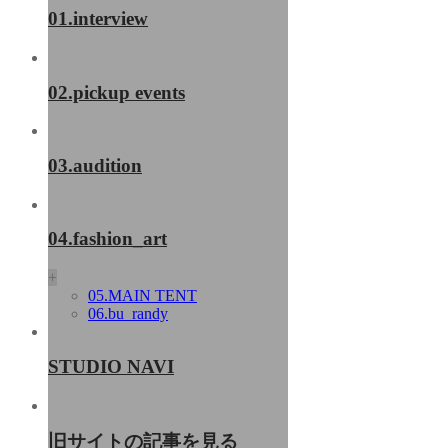
01.interview
02.pickup events
03.audition
04.fashion_art
+
05.MAIN TENT
06.bu_randy
STUDIO NAVI
旧サイトの記事を見る