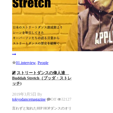
01.interview
,
People
ストリートダンスの偉人達
Buddah Stretch（ブッダ・ストレ
ッチ)
2019年3月5日
By
tokyodancemagazine
Off
32127
言わずと知れたHIP HOPダンスのオリ