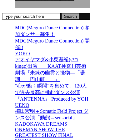
MDC(Meguro Dance Connection) 参
加ダンサー募集！
MDC(Meguro Dance Connection) 開
催!!
YOKO
アオイヤマダ&小栗基裕(s**t
kingz)出演！ KAAT神奈川芸術
劇場『未練の幽霊と怪物―「珊
瑚」「円山町」―』
“心が動く瞬間”を集めて。120人
で過去最高に挑むダンス公演
『ANTENNA』 Produced by YOH
UENO
梅田宏明＋Somatic Field Project ダ
ンス公演「動態 ‒ sensorial」
KADOKAWA DREAMS
ONEMAN SHOW THE
GREATEST SHOW FINAL