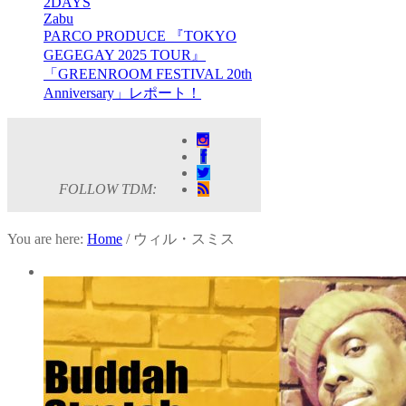
2DAYS
Zabu
PARCO PRODUCE 『TOKYO
GEGEGAY 2025 TOUR』
「GREENROOM FESTIVAL 20th
Anniversary」レポート！
FOLLOW TDM:
You are here:
Home
/
ウィル・スミス