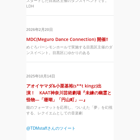
スタートした目黒区主催のダンスイベントです。
LDH
2026年2月20日
MDC(Meguro Dance Connection) 開催!!
めぐろパーシモンホールで実施する目黒区主催のダ
ンスイベント。目黒区にゆかりのある
2025年10月14日
アオイヤマダ&小栗基裕(s**t kingz)出
演！ KAAT神奈川芸術劇場『未練の幽霊と
怪物―「珊瑚」「円山町」―』
能のフォーマットを応用し、ついえた「夢」を幻視
する、レクイエムとしての音楽劇
@TDMstaffさんのツイート