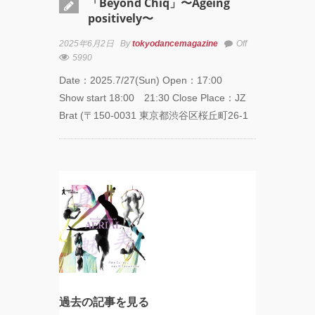
「Beyond Chiq」〜Ageing
positively〜
2025年6月2日
By
tokyodancemagazine
Off
5990
Date：2025.7/27(Sun) Open：17:00
Show start 18:00 21:30 Close Place：JZ
Brat (〒150-0031 東京都渋谷区桜丘町26-1
過去の記事を見る