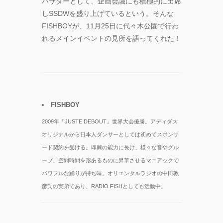
バサダーとして、企画会議にも積極的に出席
―』
しSSDWを盛り上げているという。そんな
FISHBOYが、11月25日に代々木公園で行わ
“心が動く瞬
れるメインイベントの見所を語ってくれた！
間”を集めて。
120人で過去最
高に挑むダン
ス公演
『ANTENNA』
Produced by
YOH UENO
FISHBOY
2009年「JUSTE DEBOUT」世界大会優勝。アディダス
梅田宏明＋
オリジナルから日本人ダンサーとしては初めてスポンサ
Somatic
Field
ード契約を受ける。即興の能力に長け、様々な音やグル
Project ダ
ーブ、空間時間を形あるものに昇華させるマニアックで
ンス公演
パワフルな踊りが持ち味。オリエンタルラジオの中田敦
「動態 ‒
彦氏の実弟であり、RADIO FISHとしても活動中。
sensorial」
KADOKAWA
DREAMS