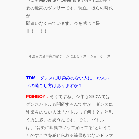
他にもAlaventaとQueenMe！彼らは説明不
要の最高のダンサーです。現在、彼らの時代
が
間違いなく来ています。今を感じに是
非！！！！
今注目の若手実力派チームによるゲストショーケース
TDM
：ダンスに馴染みのない人に、おスス
メの過ごし方はありますか？
FISHBOY
：
そうですね、今年もSSDWでは
ダンスバトルも開催するんですが、ダンスに
馴染みのない人は「バトルって何！？」と思
う方は多いと思うんです。でも、バトル
は、‟音楽に即興でノッて踊ってる“というこ
とのすごさを感じられる筋書きのないドラマ