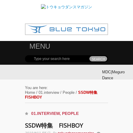
MENU
MDC(Meguro
Dance
Connection)
You are here:
参加ダンサ
Home
/
01.interview
/
People
/
SSDW特集
ー募集！
FISHBOY
MDC(Meguro
01.INTERVIEW
,
PEOPLE
Dance
Connection)
SSDW特集 FISHBOY
開催!!