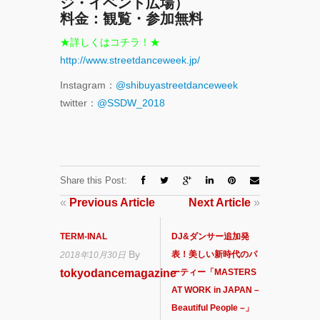
ジ・イベント広場）
料金：観覧・参加無料
★詳しくはコチラ！★
http://www.streetdanceweek.jp/
Instagram：
@shibuyastreetdanceweek
twitter：
@SSDW_2018
Share this Post:
«
Previous Article
Next Article
»
TERM-INAL
DJ&ダンサー追加発
By
表！美しい新時代のパ
2018年10月30日
tokyodancemagazine
ーティー「MASTERS
AT WORK in JAPAN –
Beautiful People –」