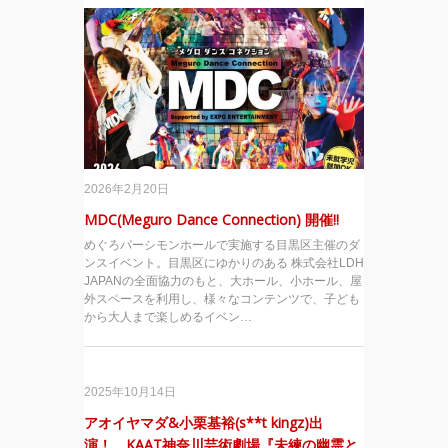
2026年2月20日
MDC(Meguro Dance Connection) 開催!!
めぐろパーシモンホールで実施する目黒区主催のダ
ンスイベント。目黒区にゆかりのある 株式会社LDH
JAPANの全面協力のもと、大ホール、小ホール、屋
外スペースを利用し、様々なコンテンツで、子ども
から大人まで楽しめるイベン…
2025年10月14日
アオイヤマダ&小栗基裕(s**t kingz)出
演！ KAAT神奈川芸術劇場『未練の幽霊と