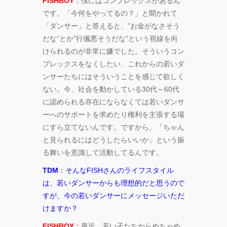
FISHBOY
：
僕にはコンプレックスがあるん
です。「今何をやってるの？」と聞かれて
「ダンサー」と答えると、‟お金がなさそう
だな“とか‟行儀悪そうだな”という視線を向
けられるのが非常に嫌でした。そういうコン
プレックスをなくしたい、これからの若いダ
ンサーたちにはそういうことを感じて欲しく
ない。今、社会を動かしている30代～60代
に認められる存在にならなくては若いダンサ
ーへのサポートを求めたり権利を主張する場
にすら立てないんです。ですから、「ちゃん
と見られるにはどうしたらいいか」という振
る舞いを意識して活動してるんです。
TDM
：そんなFISHさんのライフスタイル
は、若いダンサーからも理想的だと思うので
すが、今の若いダンサーにメッセージいただ
けますか？
FISHBOY
：
最近、若い子たちからめちゃめ