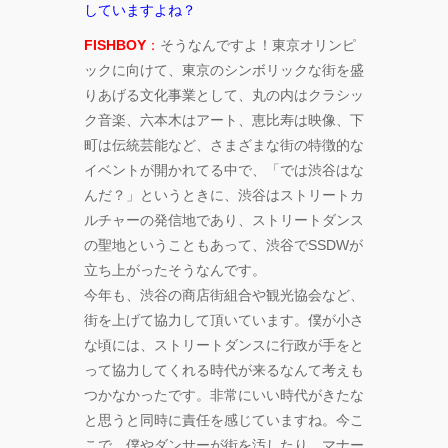
していますよね？
FOLLOW TDM:
FISHBOY
：
そうなんですよ！東京オリンピ
ックに向けて、東京のシンボリックな街を盛
りあげる文化事業として、丸の内はクラシッ
ク音楽、六本木はアート、恵比寿は映像、下
町は伝統芸能など、さまざまな街の特徴的な
イベントが開かれてる中で、「では渋谷はな
んだ？」というときに、渋谷はストリートカ
ルチャーの発信地であり、ストリートダンス
の聖地ということもあって、渋谷でSSDWが
立ち上がったそうなんです。
今年も、渋谷の商店街組合や観光協会など、
街を上げて協力して頂いています。僕が小さ
な頃には、ストリートダンスに行政が手をと
って協力してくれる時代が来るなんて考えも
つかなかったです。非常にいい時代がきたな
と思うと同時に責任を感じていますね。今こ
こで、僕やダンサーが街を汚したり、マナー