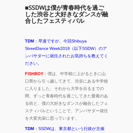
ONEMAN
■SSDWは僕が青春時代を過ご
SHOW THE
した渋谷と大好きなダンスが融
GREATEST
合したフェスティバル
SHOW
FINAL
2DAYS
TDM
：早速ですが、今回Shibuya
StreetDance Week2018（以下SSDW）のア
Zabu
ンバサダーに就任されたお気持ちを教えてく
ださい。
PARCO
PRODUCE
FISHBOY
：
僕は、中学校に上がるときに山
『TOKYO
口県から引っ越してきて、渋谷にある中学校
GEGEGAY
に入りました。それから大学を出るまでの
2025
TOUR』
間、ずっと青春時代を過ごしてきた愛着のあ
る街と、僕の大好きなダンスが融合したフェ
「GREENROOM
スティバルということで、アンバサダー就任
FESTIVAL 20th
を大変光栄に思っています。
Anniversary」レ
ポート！
TDM
：SSDWは、東京都という行政が主催