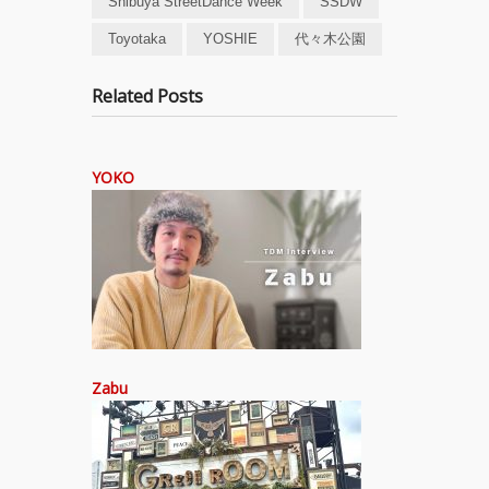
Shibuya StreetDance Week
SSDW
Toyotaka
YOSHIE
代々木公園
Related Posts
YOKO
Zabu