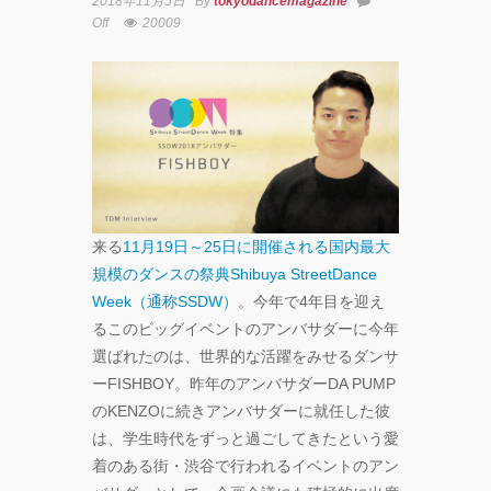
2018年11月5日
By
tokyodancemagazine
Off
20009
YOKO
アオイ
ヤマダ
&小栗
基裕
(s**t
kingz)
出
演！
来る
11月19日～25日に開催される国内最大
KAAT
規模のダンスの祭典Shibuya StreetDance
神奈川
Week（通称SSDW）
。今年で4年目を迎え
芸術劇
るこのビッグイベントのアンバサダーに今年
場『未
練の幽
選ばれたのは、世界的な活躍をみせるダンサ
霊と怪
ーFISHBOY。昨年のアンバサダーDA PUMP
物
のKENZOに続きアンバサダーに就任した彼
―「珊
は、学生時代をずっと過ごしてきたという愛
瑚」
「円山
着のある街・渋谷で行われるイベントのアン
町」