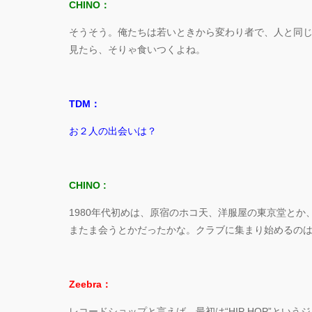
CHINO：
そうそう。俺たちは若いときから変わり者で、人と同じが
見たら、そりゃ食いつくよね。
TDM：
お２人の出会いは？
CHINO :
1980年代初めは、原宿のホコ天、洋服屋の東京堂とか、A 
またま会うとかだったかな。クラブに集まり始めるのは1
Zeebra：
レコードショップと言えば、最初は“HIP HOP”とい