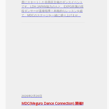
度にスタートした目黒区主催のダンスイベント
です。LDH JAPAN協力のもと、EXPG所属の現
役ダンサーが直接指導！本格的なレッスンを経
て、MDCのステージを一緒に盛り上げませ…
2026年2月20日
MDC(Meguro Dance Connection) 開催!!