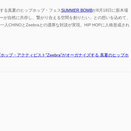
イズする真夏のヒップホップ・フェス
SUMMER BOMB
が8月18日に新木場
とダンサーが自然に共存し、繋がり合える空間を創りたい」との想いを込めて、
HINOとZeebraとの濃厚な対談が実現。HIP HOPに人格形成され
。
 ヒップホップ・アクティビスト”Zeebra”がオーガナイズする 真夏のヒップホ