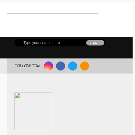
C(Meguro Dance Connection) 開催!!
FOLLOW TDM: