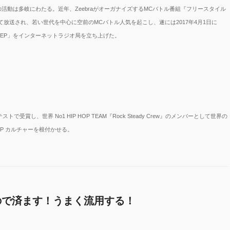
の活動は多岐にわたる。
近年、ZeebraがオーガナイズするMCバトル番組『フリースタイル
て放送され、若い世代を中心に空前のMCバトル人気を起こし、遂には2017年4月1日に
「WREP」をインターネットラジオ局を立ち上げた。
で受賞し、世界 No1 HIP HOP TEAM『Rock Steady Crew』のメンバーとして世界の
OP カルチャーを根付かせる。
もので済ます！うまく流用する！