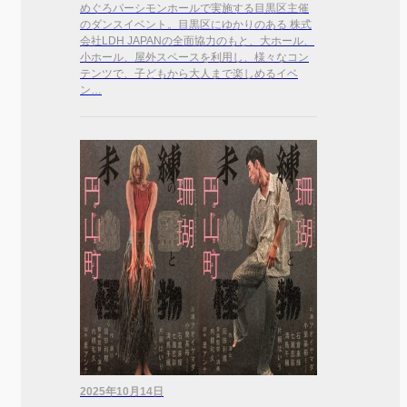
めぐろパーシモンホールで実施する目黒区主催
のダンスイベント。目黒区にゆかりのある 株式
会社LDH JAPANの全面協力のもと、大ホール、
小ホール、屋外スペースを利用し、様々なコン
テンツで、子どもから大人まで楽しめるイベ
ン…
2025年10月14日