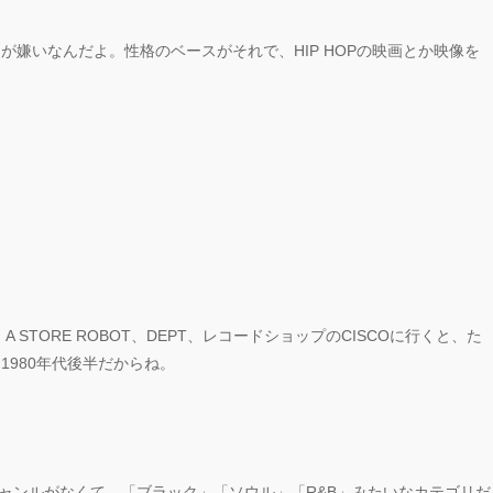
嫌いなんだよ。性格のベースがそれで、HIP HOPの映画とか映像を
STORE ROBOT、DEPT、レコードショップのCISCOに行くと、た
980年代後半だからね。
うジャンルがなくて、「ブラック」「ソウル」「R&B」みたいなカテゴリだ