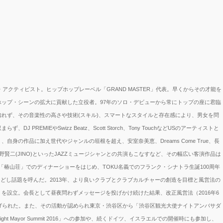
アクティビスト。ヒップホップレーベル「GRAND MASTER」代表。早くからその才能を
ップ・シーンの拡大に貢献した立役者。97年のソロ・デビューから常にトップの座に君臨
れず、その音楽性の高さや技術(スキル)、スマートなスタイルと存在感により、男女を問
EMIEやSwizz Beatz、Scott Storch、Tony TouchなどUSのアーティストと
身の作品に加え世代やジャンルの垣根を超え、安室奈美恵、Dreams Come True、長
野賢二(JINO)といったJAZZミュージシャンとの共演もこなすなど、その幅広い客演作品は
や「椿山荘」でのディナーショーをはじめ、TOKU名義でのフランク・シナトラ生誕100周年
などし話題を呼んだ。2013年、より良いクラブとクラブカルチャーの創造を目標と風営法の
を設立。会長として昼夜問わずメッセージを投げかけ続けた結果、改正風営法（2016年6
げられた。また、その活動が認められ東京・渋谷区から「渋谷区観光大使ナイトアンバサダ
 Mayor Summit 2016」への参加や、続くドイツ、イスラエルでの開催時にも参加し、