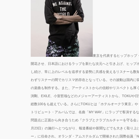
東京を代表するヒップホップ・
開花させ、日本語におけるラップを新たな次元へと引き上げ、ヒップホ
し続け、常に上のレベルを追求する姿勢に共感を覚えるリスナーも数知
わずリスナーの間でカリスマ的存在となっている。その波動は国内に収まらず、DJ PR
の楽曲も制作する。また、アーティストからの信頼やリスペクトも厚く、自
渕剛、EXILE、小室哲哉などのメジャーアーティストから、TOKUや日
総数100をも超えている。さらにTOKUとは「ホテルオークラ東京」
トリビュート・アルバムでは、名曲「MY WAY」にラップで客演する
問題点に正面から向き合うため『クラブとクラブカルチャーを守る会』
月23日）の施行へとつながり、報道番組や新聞などでも大きく取り上
ー」に任命され、オランダ・アムステルダムで開催された国際会議「Night