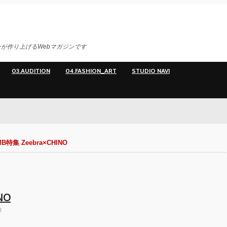
が作り上げるWebマガジンです
03.AUDITION
04.FASHION_ART
STUDIO NAVI
MD
B特集 Zeebra×CHINO
NO
3