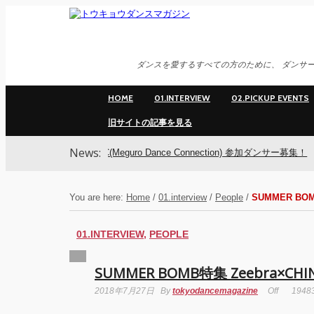
ダンスを愛するすべての方のために、 ダンサー
HOME
01.INTERVIEW
02.PICKUP EVENTS
旧サイトの記事を見る
News:
MDC(Meguro Dance Connection) 参加ダンサー募集！
You are here:
Home
/
01.interview
/
People
/
SUMMER BOM
01.INTERVIEW
,
PEOPLE
SUMMER BOMB特集 Zeebra×CHI
2018年7月27日
By
tokyodancemagazine
Off
1948