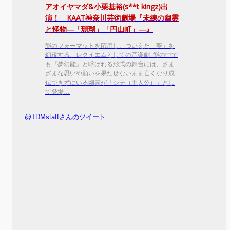
アオイヤマダ&小栗基裕(s**t kingz)出
演！ KAAT神奈川芸術劇場『未練の幽霊
と怪物―「珊瑚」「円山町」―』
能のフォーマットを応用し、ついえた「夢」を
幻視する、レクイエムとしての音楽劇 能の中で
も『夢幻能』と呼ばれる形式の舞台には、さま
ざまな思いや願いを果たせないまま亡くなり成
仏できずにいる幽霊が「シテ（主人公）」とし
て登場…
@TDMstaffさんのツイート