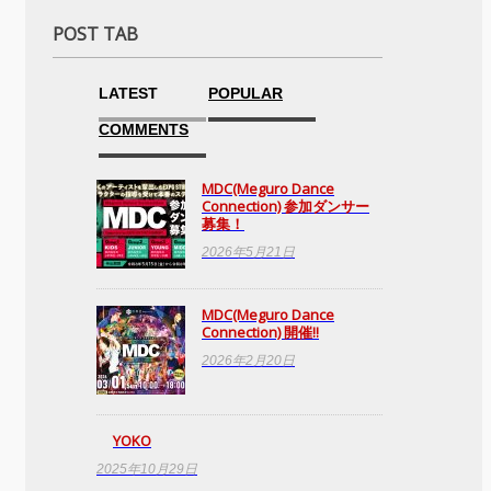
POST TAB
LATEST
POPULAR
COMMENTS
MDC(Meguro Dance
Connection) 参加ダンサー
募集！
2026年5月21日
MDC(Meguro Dance
Connection) 開催!!
2026年2月20日
YOKO
2025年10月29日