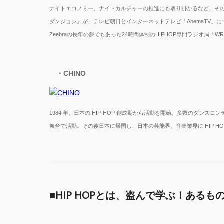
ナイトエコノミー、ナイトカルチャーの推進にも取り掛かるなど、そ
ダンジョン』が、テレビ朝日とインターネットテレビ「AbemaTV」に
Zeebraの長年の夢でもあった24時間体制のHIPHOP専門ラジオ局
・CHINO
1984 年、日本の HIP-HOP 創成期から活動を開始、多数のダンスコンテスト
舞台で活動。その後日本に帰国し、日本の芸能界、音楽業界に HIP H
■HIP HOPとは、盗んで学ぶ！ある