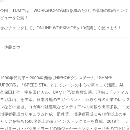
本！
今回、TDMでは、WORKSHOPの講師を務めた3組の講師の動画インタ
ビューを公開！
ぜひチェックして、ONLINE WORKSHOPを10倍楽しく受けよう！
・佐藤ゴウ
1990年代前半〜2000年初頭にHIPHOPダンスチーム「SHAPE
UPBOYS」「SPEED STA」としてシーンの中心で華々しく活躍。AI、
久保田利伸、宇多田ヒカル、UAなどPVに多数出演。現在は「ラディカ
ヨガ葉山」を主宰。日本各地のヨガイベント、行政や有名企業のレッス
ンなどの登壇、ヨガ専門誌連載などメディアへの掲載や出演多数。ヨガ
指導者養成カリキュラム作成・監修等、指導者育成にも10年以上のキ
ャリアを持ち1500名以上のヨガインストラクターを育成。2019年、ラ
ーガヌーガ・バクティヨーガの師ジャヤーナンダ・ダーサ氏の門下に入