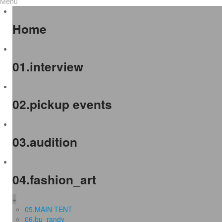
Menu
Home
01.interview
02.pickup events
03.audition
04.fashion_art
+
05.MAIN TENT
06.bu_randy