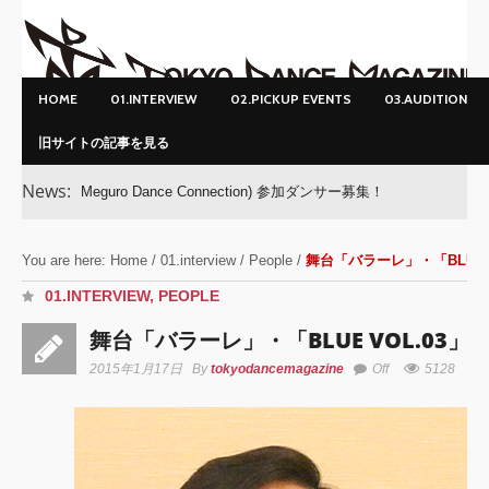
HOME
01.INTERVIEW
02.PICKUP EVENTS
03.AUDITION
旧サイトの記事を見る
News:
Meguro Dance Connection) 参加ダンサー募集！
You are here:
Home
/
01.interview
/
People
/
舞台「バラーレ」・「BLUE 
01.INTERVIEW
,
PEOPLE
舞台「バラーレ」・「BLUE VOL.03
2015年1月17日
By
tokyodancemagazine
Off
5128