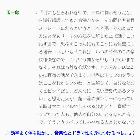
玉三郎
：
「何にもとらわれないで、一緒に創れそうだな」と
ら試行錯誤してきた方法だから、その同じ方向性で
ストレートに創るというところと混じりあえるかな
方法とがあり、その方法を理解した上で話すことが
話すまで、思考をこっちにも向こうにも何重にも超
る場合、いちいち「これは、いつの時代のこの楽曲
伎俳優なので、こういう面から申し上げています」
なく、それは当然な会話です。ところが、DAZZL
いに真髄の話ができます。世界のトップのクラシッ
はここがおかしいのね」と理解して、自分なりの様
くビビッドだし、どんなに、長い歴史のあるクラシ
い」と思えた人が、超一流のダンサーになっていま
る時はマニュアルでしゃべるけれども、直感で「お
ップだった人も、他人が自分のことをなんと言って
で、そういうレベルでしゃべれる人とじゃないと、
「効率よく体を動かし、音楽性とドラマ性を身につけるべし。」次