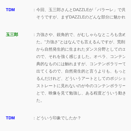
TDM
：
今回、玉三郎さんとDAZZLEが「バラーレ」で共
そうですが、まずDAZZLEのどんな部分に魅かれ
玉三郎
：
力強さや、鋭角的で、がむしゃらなところも含めて
た。“力強さ”とはなんでも言えるんですが、荒削
から自然発生的に生まれたダンス分野としてのエネ
ので、それを強く感じました。オペラ、コンテンポ
典的なものには触れますが、コンテンポラリーでも
出てくるので、自然発生的と言うよりも、もっと芸
るんだけれど、どういうアートとしてのポジション
ストレートに見れないのが今のコンテンポラリー界で
とで、映像を見て勉強し、ある程度どういう動きを
た。
TDM
：
どういう印象でしたか？