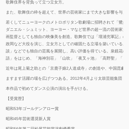
歌舞伎界を背負って立つ立女方。
また、歌舞伎の枠を超えて、世界の芸術家にまで大きな影響を与え
若くしてニューヨークのメトロポリタン歌劇場に招聘されて「鷺娘
ダニエル・シュミット、ヨーヨー・マなど世界の超一流の芸術家た
画監督としても独自の映像美を創造。歌舞伎では「壇浦兜軍記」の
政岡など大役を演じ、立女方としての確固たる立場を築いている。
談」などでも独自の芸風を展開し、高い評価を得ている。泉鏡花の
語」をはじめ、「海神別荘」「山吹」「夜叉ヶ池」「高野聖」「日
近年は尾上菊之助との「京鹿子娘2人道成寺」の創造や、中国昆劇
ますます活躍の場を広げつつある。2012年4月より太鼓芸能集団「
本作品で初めてダンス公演の演出を手がける。
【受賞歴】
昭和53年ゴールデンアロー賞
昭和45年芸術選奨新人賞
昭和56年第二回松尾芸能賞演劇優秀賞