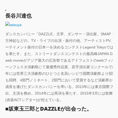
長谷川達也
ダンスカンパニー「DAZZLE」主宰、ダンサー・演出家。SMAP・V6・M
方神起などの、TV・ライブの出演・振付の他、アーティストPV、
ーテイメント振付の日本一を決めるコンテストLegend Tokyoでは優勝を
を果たす。また、ストリートダンスコンテストの最高峰JAPAN DANCE 
web movieがアジア最大の広告祭であるアドフェストのwebフ
ーンフェスタ演劇祭にて最優秀作品賞、若手演出家コンクールでは優秀賞
年には世界三大演劇祭のひとつと名高いシビウ国際演劇祭より招聘を
も招聘、4部門ノミネート、2部門において受賞するなど演劇界から
成長を遂げたダンスカンパニーを率いる。2013年には東京国際フォー
出、主演を務め、2014年には再演を果たす。2015年3月には歌
(赤坂ACTシアター)が控えている。
■坂東玉三郎とDAZZLEが出会った。