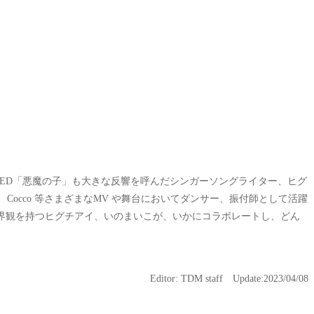
rt2 のED「悪魔の子」も大きな反響を呼んだシンガーソングライター、ヒグ
A、Cocco 等さまざまなMV や舞台においてダンサー、振付師として活躍
界観を持つヒグチアイ、いのまいこが、いかにコラボレートし、どん
Editor: TDM staff Update:2023/04/08