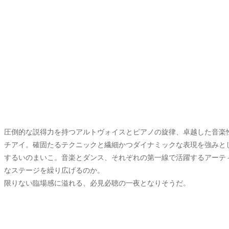
圧倒的な説得力を持つアルトヴォイスとピアノの旋律、卓越した音楽性が高い評
チアイ。確固たるテクニックと繊細かつダイナミックな表現を強みとし、Kin
するいのまいこ。音楽とダンス、それぞれの第一線で活躍するアーテ
なステージを繰り広げるのか。
限りない臨場感に溢れる、必見必聴の一夜となりそうだ。