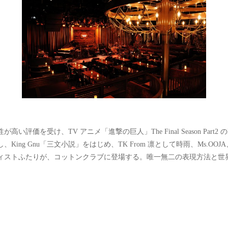
価を受け、TV アニメ「進撃の巨人」The Final Season Pa
g Gnu「三文小説」をはじめ、TK From 凛として時雨、Ms.OOJ
ィストふたりが、コットンクラブに登場する。唯一無二の表現方法と世