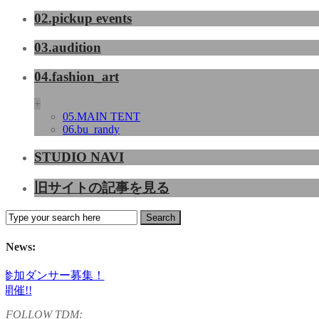
02.pickup events
03.audition
04.fashion_art
+
05.MAIN TENT
06.bu_randy
STUDIO NAVI
旧サイトの記事を見る
News:
参加ダンサー募集！
FOLLOW TDM:
gz)出演！ KAAT神奈川芸術劇場『未練の幽霊と怪物―「珊瑚」「