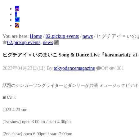
挑むダンス公演『ANTENNA』 Produced by YOH UENO
演「動態 ‒ sensorial」
 THE GREATEST SHOW FINAL 2DAYS
Y 2025 TOUR』
You are here:
Home
/
02.pickup events
/
news
/
ヒグチアイ × いのまいこ So
versary」レポート！
02.pickup events
,
news
ヒグチアイ × いのまいこ Song & Dance Live『karamariai』at COT
2023年04月23日(日)
By
tokyodancemagazine
Off
4081
話題のシンガーソングライターとダンサーが共演 ミュージックビデ
■DATE
2023 4.23 sun.
[1st.show] open 3:00pm / start 4:00pm
[2nd.show] open 6:00pm / start 7:00pm