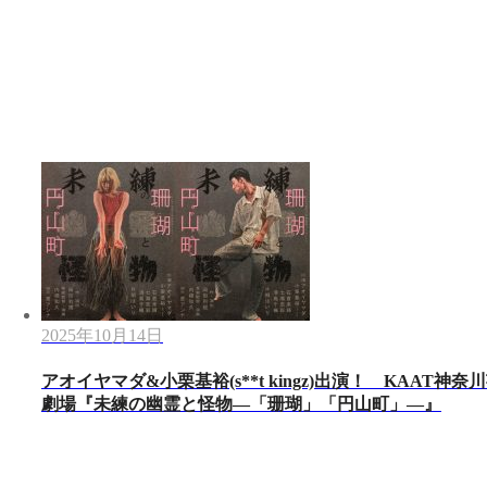
2025年10月14日
アオイヤマダ&小栗基裕(s**t kingz)出演！ KAAT神奈
劇場『未練の幽霊と怪物―「珊瑚」「円山町」―』