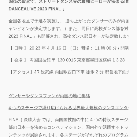
国技の殿堂で、ストリートダンス界の最強ヒーローが決まる!世界最
DANCEALIVE 2023 FINAL 』
全国各地区で予選を実施し、 勝ち上がったダンサーのみが両国国技館で行
ャンピオンが決定致します。）また、同日に高校ダンス部を対象とした「マイナ
2023 FINAL 」も開催され、高校ダンス部日本一が決定致します!
【 日時 】 20 23 年 4 月 16 日 （日）開場： 11 時 00 分 / 開演： 1
【 会場 】 両国国技館 〒 130 0015 東京都墨田区横綱 1 3 28
【アクセス】JR 総武線 両国駅西口下車 徒歩 2 分 都営地下鉄大江戸
ダンサーやダンスファンが両国の地に集結
4 つのステージで繰り広げられる世界最大規模のダンスエンター
FINAL( 決勝大会 では、両国国技館の中に 4 つの特設ステー
部の日本一を決めるコンペティション、国内外で活躍するトップレ
ンテンツが展開されます。各ステージがそれぞれのプログラムで同