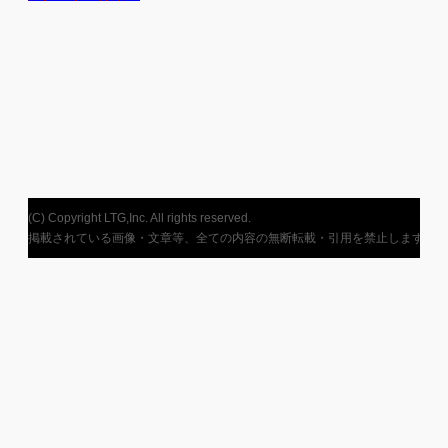
2
M
催
(C) Copyright LTG,Inc. All rights reserved.
掲載されている画像・文章等、全ての内容の無断転載・引用を禁止します。