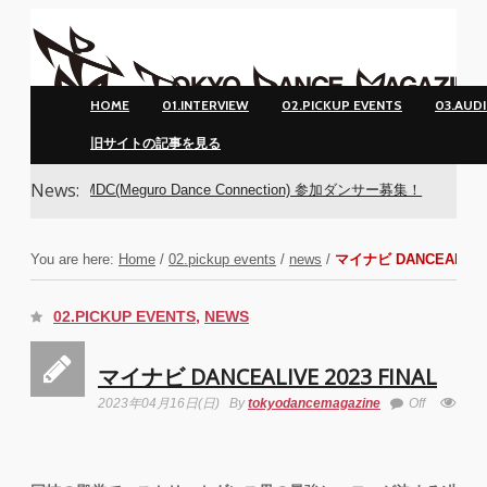
HOME
01.INTERVIEW
02.PICKUP EVENTS
03.AUD
旧サイトの記事を見る
News:
MDC(Meguro Dance Connection) 参加ダンサー募集！
You are here:
Home
/
02.pickup events
/
news
/
マイナビ DANCEALIVE 2
02.PICKUP EVENTS
,
NEWS
マイナビ DANCEALIVE 2023 FINAL
2023年04月16日(日)
By
tokyodancemagazine
Off
435