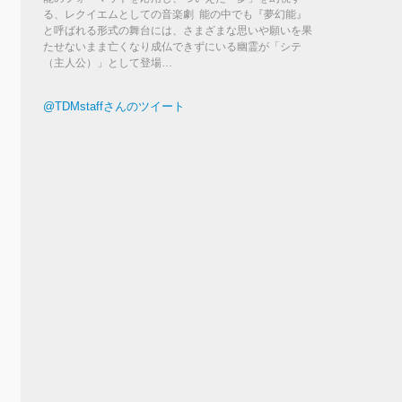
る、レクイエムとしての音楽劇 能の中でも『夢幻能』
と呼ばれる形式の舞台には、さまざまな思いや願いを果
たせないまま亡くなり成仏できずにいる幽霊が「シテ
（主人公）」として登場…
@TDMstaffさんのツイート