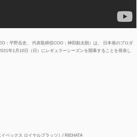
EO：平野岳史、 代表取締役COO：神田勘太朗）は、 日本発のプロダ
021年1月10日（日）
にレギュラーシーズンを開幕することを発表し
イベックス ロイヤルブラッツ）/ RIEHATA