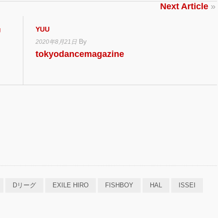
Next Article
»
g
YUU
By
2020年8月21日
tokyodancemagazine
Dリーグ
EXILE HIRO
FISHBOY
HAL
ISSEI