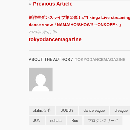
«
Previous Article
新作生ダンスライブ第２弾！s**t kingz Live streamin
dance show「NAMA!HO!SHOW!!～ON&OFF～」
By
2020年8月5日
tokyodancemagazine
ABOUT THE AUTHOR /
TOKYODANCEMAGAZINE
akihic☆彡
BOBBY
danceleague
dleague
JUN
riehata
Ruu
プロダンスリーグ