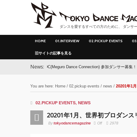
ダンスを愛するすべての方のために、 ダンサー
HOME
01.INTERVIEW
02.PICKUP EVENTS
03
旧サイトの記事を見る
News:
MDC(Meguro Dance Connection) 参加ダンサー募集！
You are here:
Home
/
02.pickup events
/
news
/
20201年
02.PICKUP EVENTS
,
NEWS
20201年1月、世界初プロダンス
By
tokyodancemagazine
Off
2978