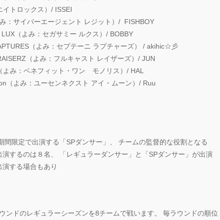
トロックス）/ ISSEI
（よみ：サイバーエージェント レジット）/ FISHBOY
LUX（よみ：セガサミー ルクス）/ BOBBY
TURES（よみ：セプテーニ ラプチャーズ） / akihic☆彡
AISERZ（よみ：フルキャスト レイザーズ）/ JUN
LIZ（よみ：ベネフィット・ワン モノリス）/ HAL
I’moon（よみ：ユーセンネクスト アイ・ムーン）/ Ruu
期間限定で出演する「SPダンサー」、 チームの監督的な役割となる
出演するのは８名、 「レギュラーダンサー」と「SPダンサー」が出演
出演する場合もあり
12ラウンドのレギュラーシーズンを8チームで戦います。 毎ラウンドの順位