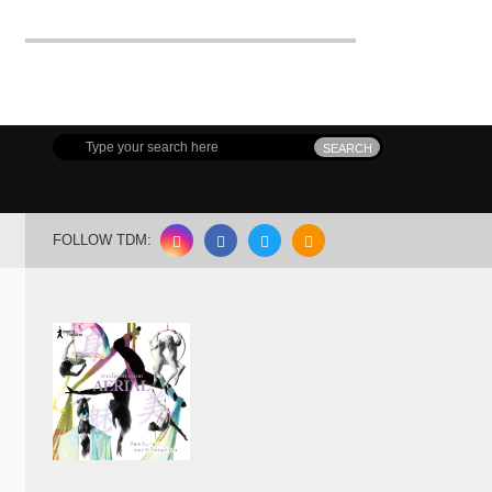
MDC(Meguro Dance Connection) 開催!!
FOLLOW TDM: