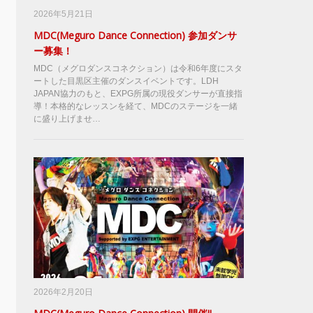
2026年5月21日
MDC(Meguro Dance Connection) 参加ダンサ
ー募集！
MDC（メグロダンスコネクション）は令和6年度にスタ
ートした目黒区主催のダンスイベントです。LDH
JAPAN協力のもと、EXPG所属の現役ダンサーが直接指
導！本格的なレッスンを経て、MDCのステージを一緒
に盛り上げませ…
2026年2月20日