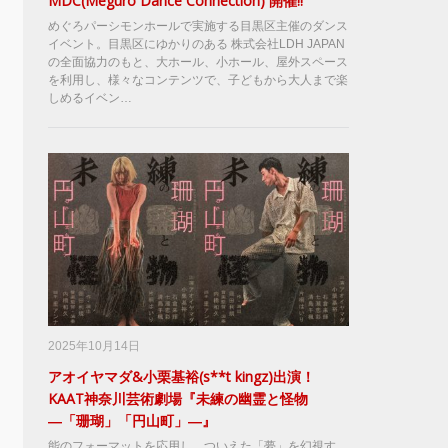
MDC(Meguro Dance Connection) 開催!!
めぐろパーシモンホールで実施する目黒区主催のダンス
イベント。目黒区にゆかりのある 株式会社LDH JAPAN
の全面協力のもと、大ホール、小ホール、屋外スペース
を利用し、様々なコンテンツで、子どもから大人まで楽
しめるイベン…
2025年10月14日
アオイヤマダ&小栗基裕(s**t kingz)出演！
KAAT神奈川芸術劇場『未練の幽霊と怪物
―「珊瑚」「円山町」―』
能のフォーマットを応用し、ついえた「夢」を幻視す