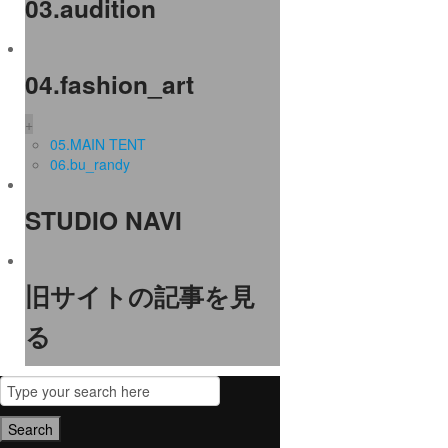
03.audition
04.fashion_art
+
05.MAIN TENT
06.bu_randy
STUDIO NAVI
旧サイトの記事を見
る