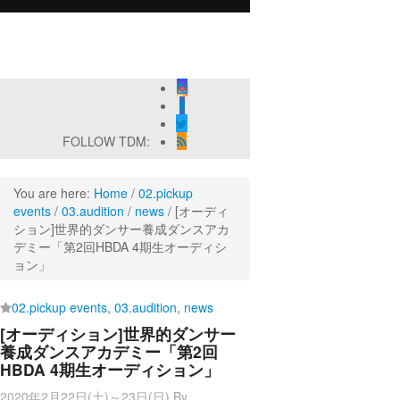
神奈川芸術劇場『未練の幽霊と怪物―「珊瑚」「円山町」―』
NNA』 Produced by YOH UENO
ial」
OW FINAL 2DAYS
FOLLOW TDM:
You are here:
Home
/
02.pickup
events
/
03.audition
/
news
/
[オーディ
ション]世界的ダンサー養成ダンスアカ
デミー「第2回HBDA 4期生オーディシ
ョン」
02.pickup events
,
03.audition
,
news
[オーディション]世界的ダンサー
養成ダンスアカデミー「第2回
HBDA 4期生オーディション」
2020年2月22日(土)～23日(日)
By