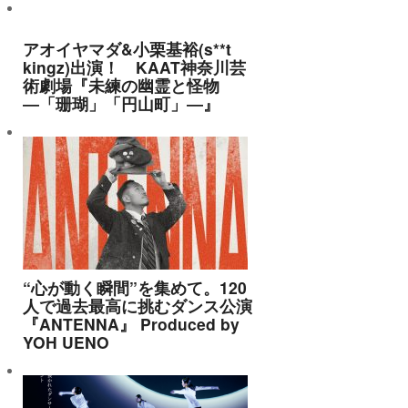
アオイヤマダ&小栗基裕(s**t
kingz)出演！ KAAT神奈川芸
術劇場『未練の幽霊と怪物
―「珊瑚」「円山町」―』
“心が動く瞬間”を集めて。120
人で過去最高に挑むダンス公演
『ANTENNA』 Produced by
YOH UENO