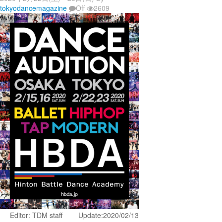
tokyodancemagazine
Off
2609
Editor: TDM staff Update:2020/02/13