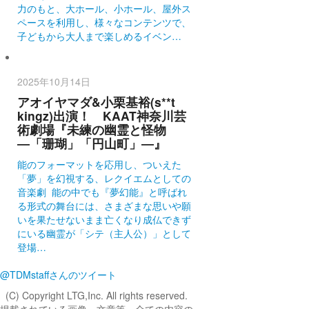
力のもと、大ホール、小ホール、屋外ス
ペースを利用し、様々なコンテンツで、
子どもから大人まで楽しめるイベン…
2025年10月14日
アオイヤマダ&小栗基裕(s**t
kingz)出演！ KAAT神奈川芸
術劇場『未練の幽霊と怪物
―「珊瑚」「円山町」―』
能のフォーマットを応用し、ついえた
「夢」を幻視する、レクイエムとしての
音楽劇 能の中でも『夢幻能』と呼ばれ
る形式の舞台には、さまざまな思いや願
いを果たせないまま亡くなり成仏できず
にいる幽霊が「シテ（主人公）」として
登場…
@TDMstaffさんのツイート
(C) Copyright LTG,Inc. All rights reserved.