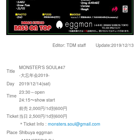
Editor: TDM staff Update:2019/12/13
MONSTER'S SOUL#47
Title
-大忘年会2019-
Day
2019/12/14(sat)
23:30～open
Time
24:15〜show start
前売 2,000円/1d別600円
Ticket
当日 2,500円/1d別600円
＊Ticket Info :
monsters.soul@gmail.com
Place
Shibuya eggman