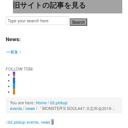
旧サイトの記事を見る
News:
サー募集！
！ KAAT神奈川芸術劇場『未練の幽霊と怪物―「珊瑚」「円山町」―』
FOLLOW TDM:
公演『ANTENNA』 Produced by YOH UENO
 ‒ sensorial」
EATEST SHOW FINAL 2DAYS
 TOUR』
You are here:
Home
/
02.pickup
ry」レポート！
events
/
news
/
「MONSTER’S SOUL#47-大忘年会2019-」
02.pickup events
,
news