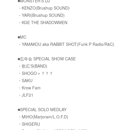
■MONSTER'S DJ
・KENZO(Brushup SOUND)
・YARI(Brushup SOUND)
・KGE THE SHADOWMEN
■MC
・YAMAKOU aka RABBIT SHOT(Funk P Radio/R&C)
■忘年会 SPECIAL SHOW CASE
・歌広'S(BAND)
・SHOGO＋？？？
・SAKU
・Krow Fam
・JLF21
■SPECIAL SOLO MEDLAY
・MIHO(Marjoram/L.O.F.D)
・SHIGERU