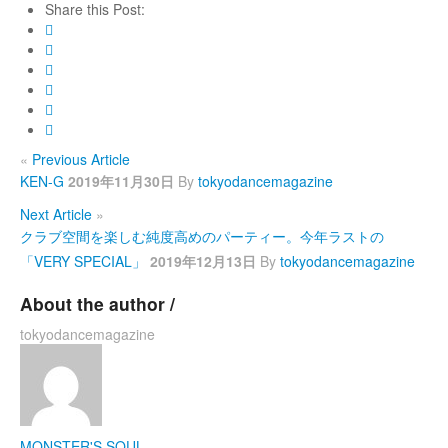
Share this Post:
«
Previous Article
KEN-G
2019年11月30日
By
tokyodancemagazine
Next Article
»
クラブ空間を楽しむ純度高めのパーティー。今年ラストの
「VERY SPECIAL」
2019年12月13日
By
tokyodancemagazine
About the author /
tokyodancemagazine
MONSTER'S SOUL