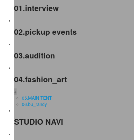
01.interview
02.pickup events
03.audition
04.fashion_art
+
05.MAIN TENT
06.bu_randy
STUDIO NAVI