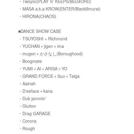
・Twoyoc(PLAY Ⅳ KEEPS/BED4ORD)
・MASA a.k.a KROW(ENTER/Blacklllmurai)
・HIRONA(CHAOS)
■DANCE SHOW CASE
・TSUYOSHI × Richmond
・YUCHAN＋jigen＋ima
・mugen＋かさなし(Boroughood)
・Boogmate
・YUMI＋AI＋ARISA＋YO
・GRAND FORCE＋Suu＋Taiga
・Aainah
・D'eeface＋kana
・Dub jammin'
・Glutton
・Drag GARAGE
・Corona
・Rough