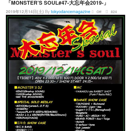
「MONSTER’S SOUL#47-大忘年会2019-」
2019年12月14日(土)
By
tokyodancemagazine
Off
824