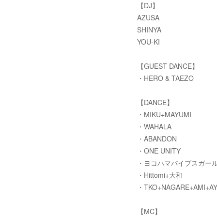
【DJ】
AZUSA
SHINYA
YOU-KI
【GUEST DANCE】
・HERO & TAEZO
【DANCE】
・MIKU+MAYUMI
・WAHALA
・ABANDON
・ONE UNITY
・ヨコハマバイブスガー
・Hittomi+大和
・TKO+NAGARE+AMI+A
【MC】