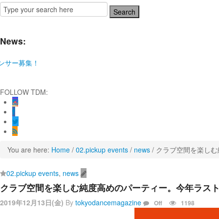
News:
！
AAT神奈川芸術劇場『未練の幽霊と怪物―「珊瑚」「円山町」―』
FOLLOW TDM:
ANTENNA』 Produced by YOH UENO
ensorial」
ST SHOW FINAL 2DAYS
R』
You are here:
Home
/
02.pickup events
/
news
/
クラブ空間を楽しむ純
レポート！
02.pickup events
,
news
クラブ空間を楽しむ純度高めのパーティー。今年ラストの「V
2019年12月13日(金)
By
tokyodancemagazine
Off
1198