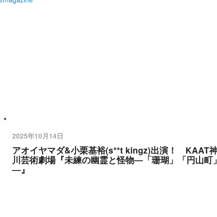
2025年10月14日
アオイヤマダ&小栗基裕(s**t kingz)出演！ KAAT
川芸術劇場『未練の幽霊と怪物―「珊瑚」「円山町
―』