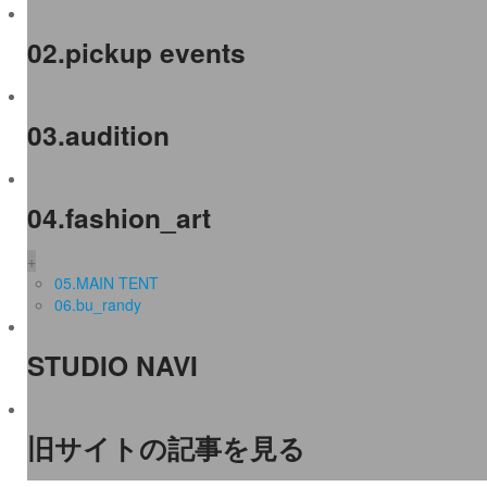
02.pickup events
03.audition
04.fashion_art
+
05.MAIN TENT
06.bu_randy
STUDIO NAVI
旧サイトの記事を見る