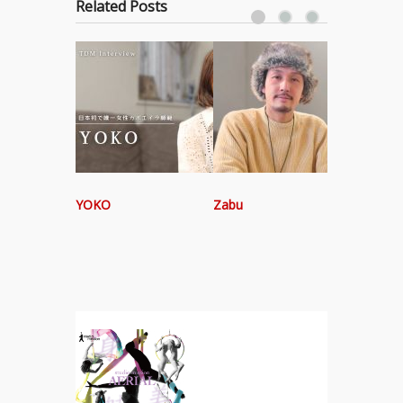
Related Posts
YOKO
Zabu
「GREEN
Annive