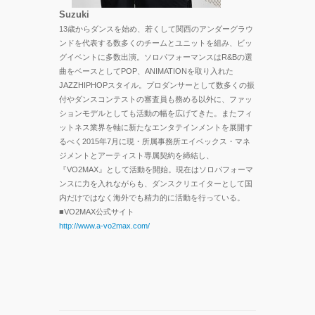
Suzuki
13歳からダンスを始め、若くして関西のアンダーグラウ
ンドを代表する数多くのチームとユニットを組み、ビッ
グイベントに多数出演。
ソロ
パフォーマンスはR&Bの選
曲をベースとしてPOP、ANIMATIONを取り入れた
JAZZHIPHOPスタイル。
プロダンサーとして数多くの振
付やダンスコンテストの審査員も務める以外に、ファッ
ションモデルとしても活動の幅を広げてきた。
またフィ
ットネス業界を軸に新たなエンタテインメントを展開す
るべく
2015年7月に現・所属事務所エイベックス・マネ
ジメントとアーティスト専属契約を締結し、
『VO2MAX』として活動を開始。現在はソロパフォーマ
ンスに力を入れながらも、ダンスクリエイターとして国
内だけではなく海外でも精力的に活動を行っている。
■VO2MAX公式サイト
http://www.a-vo2max.com/