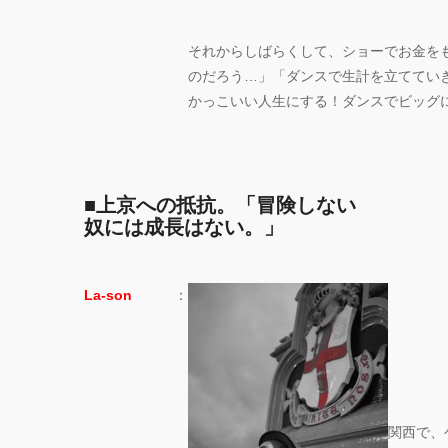
それからしばらくして、ショーでお金を
のだろう…」「ダンスで生計を立ててい
かっこいい人生にする！ダンスでビッグ
■上京への抵抗。「冒険しない
奴には成長はない。」
La-son
：
関西で、