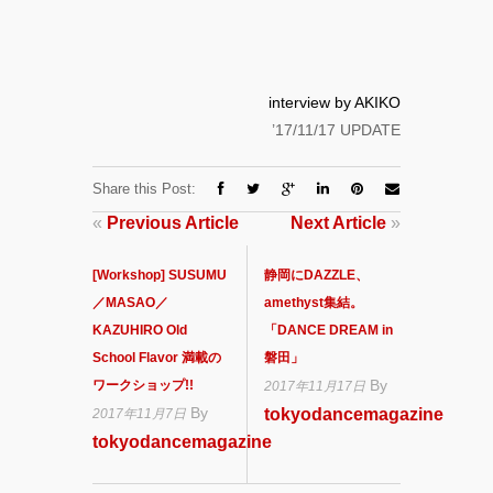
interview by AKIKO
’17/11/17 UPDATE
Share this Post:
«
Previous Article
Next Article
»
[Workshop] SUSUMU
静岡にDAZZLE、
／MASAO／
amethyst集結。
KAZUHIRO Old
「DANCE DREAM in
School Flavor 満載の
磐田」
By
ワークショップ!!
2017年11月17日
By
tokyodancemagazine
2017年11月7日
tokyodancemagazine