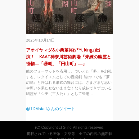
2025年10月14日
アオイヤマダ&小栗基裕(s**t kingz)出
演！ KAAT神奈川芸術劇場『未練の幽霊と
怪物―「珊瑚」「円山町」―』
能のフォーマットを応用し、ついえた「夢」を幻視
する、レクイエムとしての音楽劇 能の中でも『夢
幻能』と呼ばれる形式の舞台には、さまざまな思い
や願いを果たせないまま亡くなり成仏できずにいる
幽霊が「シテ（主人公）」として登場…
@TDMstaffさんのツイート
(C) Copyright LTG,Inc. All rights reserved.
掲載されている画像・文章等、全ての内容の無断転