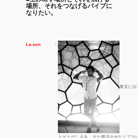
場所、それをつなげるパイプに
なりたい。
La-son
：
東京に出
トゲトゲしさを、また復活させなくては