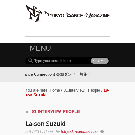
MENU
uro Dance Connection) 参加ダンサー募集！
FOLLOW TDM:
You are here:
Home
/
01.interview
/
People
/
La-
son Suzuki
01.INTERVIEW
,
PEOPLE
La-son Suzuki
2017年11月17日
By
tokyodancemagazine