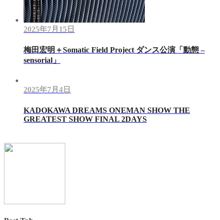
2025年7月15日
梅田宏明＋Somatic Field Project ダンス公演「動態 ‒
sensorial」
2025年7月4日
KADOKAWA DREAMS ONEMAN SHOW THE
GREATEST SHOW FINAL 2DAYS