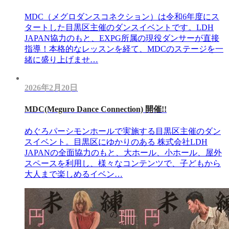
MDC（メグロダンスコネクション）は令和6年度にス
タートした目黒区主催のダンスイベントです。LDH
JAPAN協力のもと、EXPG所属の現役ダンサーが直接
指導！本格的なレッスンを経て、MDCのステージを一
緒に盛り上げませ…
2026年2月20日
MDC(Meguro Dance Connection) 開催!!
めぐろパーシモンホールで実施する目黒区主催のダン
スイベント。目黒区にゆかりのある 株式会社LDH
JAPANの全面協力のもと、大ホール、小ホール、屋外
スペースを利用し、様々なコンテンツで、子どもから
大人まで楽しめるイベン…