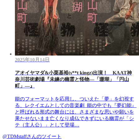
2025年10月14日
アオイヤマダ&小栗基裕(s**t kingz)出演！ KAAT神
奈川芸術劇場『未練の幽霊と怪物―「珊瑚」「円山
町」―』
能のフォーマットを応用し、ついえた「夢」を幻視す
る、レクイエムとしての音楽劇 能の中でも『夢幻能』
と呼ばれる形式の舞台には、さまざまな思いや願いを
果たせないまま亡くなり成仏できずにいる幽霊が「シ
テ（主人公）」として登場…
@TDMstaffさんのツイート