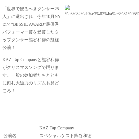
「世界で観るべきダンサー25
人」に選出され、今年10月NY
にて“BESSIE AWARD”最優秀
パフォーマー賞を受賞したタ
ップダンサー熊谷和徳の凱旋
公演！
KAZ Tap Companyと熊谷和徳
がクリスマスソングで踊りま
す。一般の参加者たちととも
に刻む大迫力のリズムも見ど
ころ！
KAZ Tap Company
公演名
スペシャルゲスト熊谷和徳