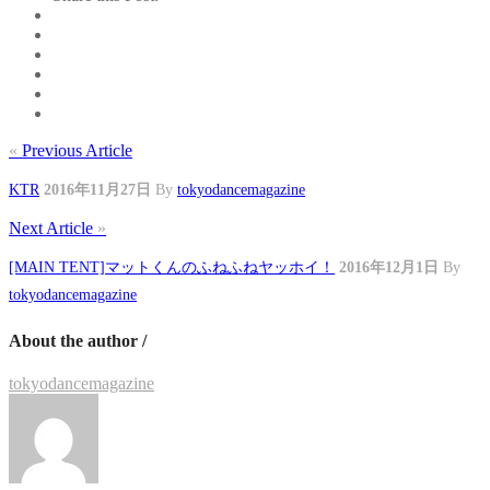
«
Previous Article
KTR
2016年11月27日
By
tokyodancemagazine
Next Article
»
[MAIN TENT]マットくんのふねふねヤッホイ！
2016年12月1日
By
tokyodancemagazine
About the author /
tokyodancemagazine