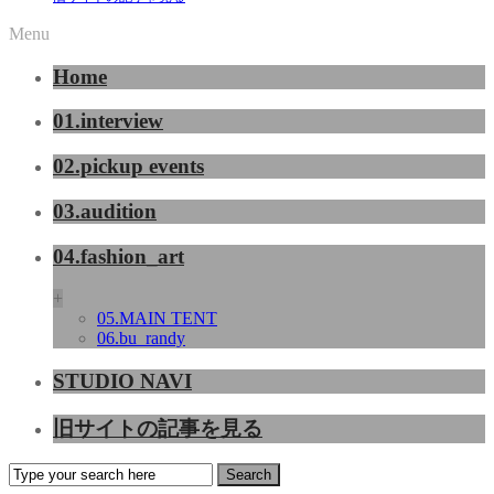
Menu
Home
01.interview
02.pickup events
03.audition
04.fashion_art
+
05.MAIN TENT
06.bu_randy
STUDIO NAVI
旧サイトの記事を見る