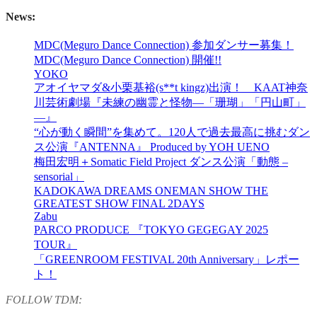
News:
MDC(Meguro Dance Connection) 参加ダンサー募集！
MDC(Meguro Dance Connection) 開催!!
YOKO
アオイヤマダ&小栗基裕(s**t kingz)出演！ KAAT神奈
川芸術劇場『未練の幽霊と怪物―「珊瑚」「円山町」
―』
“心が動く瞬間”を集めて。120人で過去最高に挑むダン
ス公演『ANTENNA』 Produced by YOH UENO
梅田宏明＋Somatic Field Project ダンス公演「動態 ‒
sensorial」
KADOKAWA DREAMS ONEMAN SHOW THE
GREATEST SHOW FINAL 2DAYS
Zabu
PARCO PRODUCE 『TOKYO GEGEGAY 2025
TOUR』
「GREENROOM FESTIVAL 20th Anniversary」レポー
ト！
FOLLOW TDM: