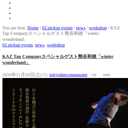
You are here:
Home
/
02.pickup events
/
news
/
workshop
/
KAZ
Tap Companyスペシャルゲスト熊谷和徳「winter
wonderland」
02.pickup events
,
news
,
workshop
KAZ Tap Companyスペシャルゲスト熊谷和徳「winter
wonderland」
2016年11月26日(土)
By
tokyodancemagazine
Off
6080