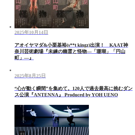
2025年10月14日
アオイヤマダ&小栗基裕(s**t kingz)出演！ KAAT神
奈川芸術劇場『未練の幽霊と怪物―「珊瑚」「円山
町」―』
2025年8月25日
“心が動く瞬間”を集めて。120人で過去最高に挑むダン
ス公演『ANTENNA』 Produced by YOH UENO