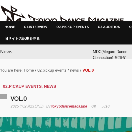
HOME
01.INTERVIEW
02.PICKUP EVENTS
03.AUDITION
0
旧サイトの記事を見る
News:
MDC(Meguro Dance
Connection) 参加ダ
ンサー募集！
You are here:
Home
/
02.pickup events
/
news
/
VOL.0
MDC(Meguro Dance
Connection) 開催!!
02.PICKUP EVENTS
,
NEWS
VOL.0
YOKO
2025年02月23日(日)
By
tokyodancemagazine
Off
5810
アオイヤマダ&小栗
基裕(s**t kingz)出
演！ KAAT神奈川
芸術劇場『未練の幽