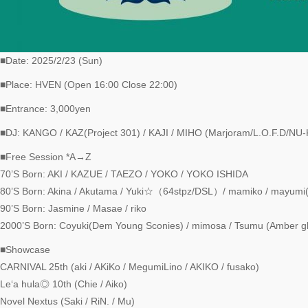
■Date: 2025/2/23 (Sun)
■Place: HVEN (Open 16:00 Close 22:00)
■Entrance: 3,000yen
■DJ: KANGO / KAZ(Project 301) / KAJI / MIHO (Marjoram/L.O.F.D/NU
■Free Session *A→Z
70’S Born: AKI / KAZUE / TAEZO / YOKO / YOKO ISHIDA
80’S Born: Akina / Akutama / Yuki☆（64stpz/DSL）/ mamiko / mayumi(
90’S Born: Jasmine / Masae / riko
2000’S Born: Coyuki(Dem Young Sconies) / mimosa / Tsumu (Amber 
■Showcase
CARNIVAL 25th (aki / AKiKo / MegumiLino / AKIKO / fusako)
Le‘a hula◎ 10th (Chie / Aiko)
Novel Nextus (Saki / RiN. / Mu)