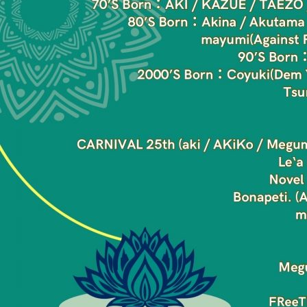
Zabu
PARCO PRODUCE
『TOKYO
GEGEGAY 2025
TOUR』
「GREENROOM
FESTIVAL 20th
Anniversary」レポ
ート！