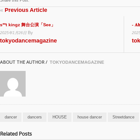
Share this Post:
«
Previous Article
s**t kingz 舞台公演「See」
- 
By
2025年1月26日
202
tokyodancemagazine
to
ABOUT THE AUTHOR /
TOKYODANCEMAGAZINE
dancer
dancers
HOUSE
house dancer
Streetdance
Related Posts