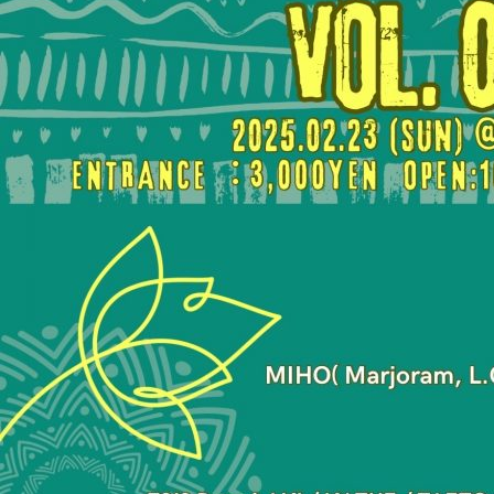
霊と怪物―「珊瑚」
「円山町」―』
“心が動く瞬間”を集
めて。120人で過去
最高に挑むダンス公
演『ANTENNA』
Produced by YOH
UENO
梅田宏明＋Somatic
Field Project ダンス
公演「動態 ‒
sensorial」
KADOKAWA
DREAMS ONEMAN
SHOW THE
GREATEST SHOW
FINAL 2DAYS