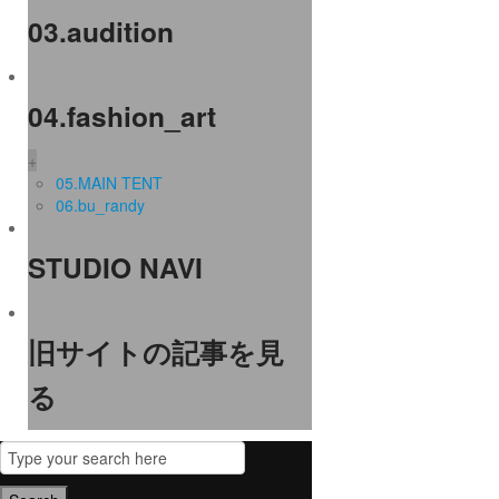
03.audition
04.fashion_art
+
05.MAIN TENT
06.bu_randy
STUDIO NAVI
旧サイトの記事を見
る