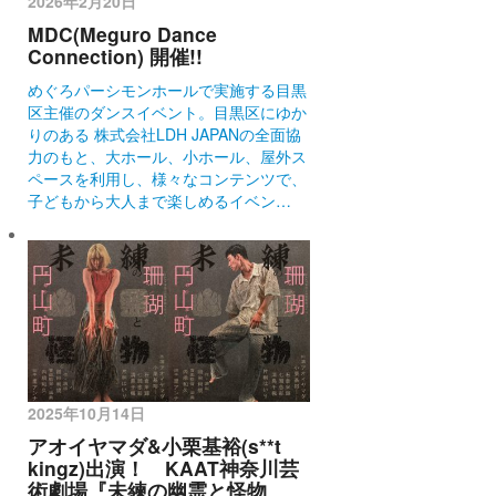
2026年2月20日
MDC(Meguro Dance
Connection) 開催!!
めぐろパーシモンホールで実施する目黒
区主催のダンスイベント。目黒区にゆか
りのある 株式会社LDH JAPANの全面協
力のもと、大ホール、小ホール、屋外ス
ペースを利用し、様々なコンテンツで、
子どもから大人まで楽しめるイベン…
2025年10月14日
アオイヤマダ&小栗基裕(s**t
kingz)出演！ KAAT神奈川芸
術劇場『未練の幽霊と怪物