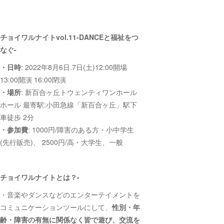
チョイワルナイトvol.11-DANCEと福祉をつ
なぐ-
・日時
: 2022年8月6日.7日(土)12:00開場
13:00開演 16:00閉演
・場所
: 新百合ヶ丘トウェンティワンホール
ホール 最寄駅:小田急線「新百合ヶ丘」駅下
車徒歩 2分
・参加費
: 1000円/障害のある方・小中学生
(先行販売)、 2500円/高・大学生、一般
チョイワルナイトとは？-
・音楽やダンスなどのエンターテイメントを
コミュニケーションツールにして、
性別・年
齢・障害の有無に関係なく皆で遊び、交流を