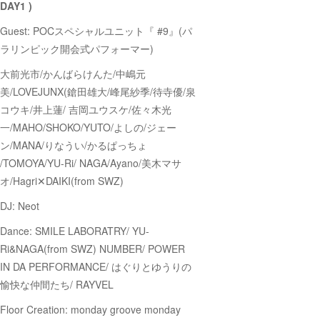
DAY1 )
Guest: POCスペシャルユニット『 #9』(パ
ラリンピック開会式パフォーマー)
大前光市/かんばらけんた/中嶋元
美/LOVEJUNX(鎗田雄大/峰尾紗季/待寺優/泉
コウキ/井上蓮/ 吉岡ユウスケ/佐々木光
一/MAHO/SHOKO/YUTO/よしの/ジェー
ン/MANA/りなうい/かるぱっちょ
/TOMOYA/YU-Ri/ NAGA/Ayano/美木マサ
オ/Hagri✕DAIKI(from SWZ)
DJ: Neot
Dance: SMILE LABORATRY/ YU-
Ri&NAGA(from SWZ) NUMBER/ POWER
IN DA PERFORMANCE/ はぐりとゆうりの
愉快な仲間たち/ RAYVEL
Floor Creation: monday groove monday