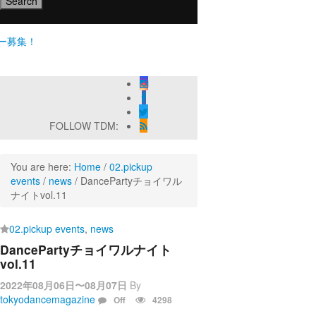
集！
KAAT神奈川芸術劇場『未練の幽霊と怪物―「珊瑚」「円山町」―』
『ANTENNA』 Produced by YOH UENO
sensorial」
EST SHOW FINAL 2DAYS
FOLLOW TDM:
UR』
You are here:
Home
/
02.pickup
レポート！
events
/
news
/
DancePartyチョイワル
ナイトvol.11
02.pickup events
,
news
DancePartyチョイワルナイト
vol.11
2022年08月06日〜08月07日
By
tokyodancemagazine
Off
4298