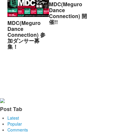
MDC(Meguro
Dance
Connection) 開
催!!
MDC(Meguro
アオイヤマダ&小
Dance
栗基裕(s**t
Connection) 参
kingz)出演！
加ダンサー募
KAAT神奈川芸術
集！
劇場『未練の幽
霊と怪物―「珊
瑚」「円山町」
―』
Post Tab
Latest
Popular
Comments