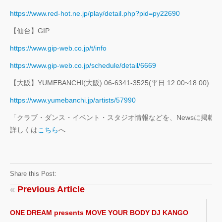
https://www.red-hot.ne.jp/play/detail.php?pid=py22690
【仙台】GIP
https://www.gip-web.co.jp/t/info
https://www.gip-web.co.jp/schedule/detail/6669
【大阪】YUMEBANCHI(大阪) 06-6341-3525(平日 12:00~18:00)
https://www.yumebanchi.jp/artists/57990
「クラブ・ダンス・イベント・スタジオ情報などを、Newsに掲載
詳しくは
こちら
へ
Share this Post:
«
Previous Article
ONE DREAM presents MOVE YOUR BODY DJ KANGO