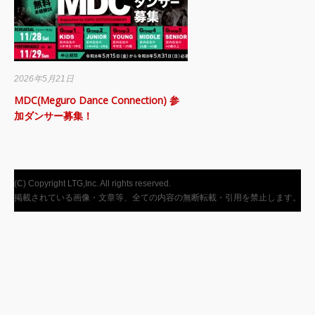
2026年5月21日
20
MDC(Meguro Dance Connection) 参
MD
加ダンサー募集！
催!
(C) Copyright LTG,Inc. All rights reserved.
掲載されている画像・文章等、全ての内容の無断転載・引用を禁止します。