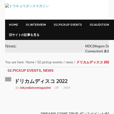
HOME
01.INTERVIEW
02.PICKUP EVENTS
03.AUDITION
旧サイトの記事を見る
News:
MDC(Meguro Danc
Connection) 参加ダ
ンサー募集！
You are here:
Home
/
02.pickup events
/
news
/
ドリカムディスコ 2022
MDC(Meguro Danc
02.PICKUP EVENTS
,
NEWS
Connection) 開催!!
ドリカムディスコ 2022
YOKO
By
tokyodancemagazine
Off
3464
アオイヤマダ&小栗
基裕(s**t kingz)出
演！ KAAT神奈川
DREAMS COME TRUE ダンスイベント
全国の