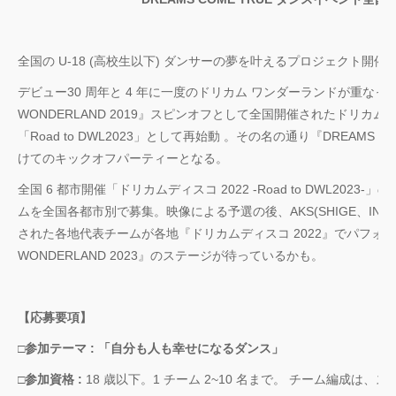
芸術劇場『未練の
霊と怪物―「珊瑚
「円山町」―』
全国の U-18 (高校生以下) ダンサーの夢を叶えるプロジェクト開催!
“心が動く瞬間”を集
デビュー30 周年と 4 年に一度のドリカム ワンダーランドが重なった奇跡の
めて。120人で過去
WONDERLAND 2019』スピンオフとして全国開催されたドリカム
最高に挑むダンス
「Road to DWL2023」として再始動 。その名の通り『DREAMS COM
演『ANTENNA』
Produced by YOH
けてのキックオフパーティーとなる。
UENO
全国 6 都市開催「ドリカムディスコ 2022 -Road to DWL2023
ムを全国各都市別で募集。映像による予選の後、AKS(SHIGE、IN
梅田宏明＋Somatic
された各地代表チームが各地『ドリカムディスコ 2022』でパフォーマン
Field Project ダン
公演「動態 ‒
WONDERLAND 2023』のステージが待っているかも。
sensorial」
KADOKAWA
【応募要項】
DREAMS ONEMA
□参加テーマ :
「自分も人も幸せになるダンス」
SHOW THE
GREATEST SHO
□参加資格 :
18 歳以下。1 チーム 2~10 名まで。 チーム編成
FINAL 2DAYS