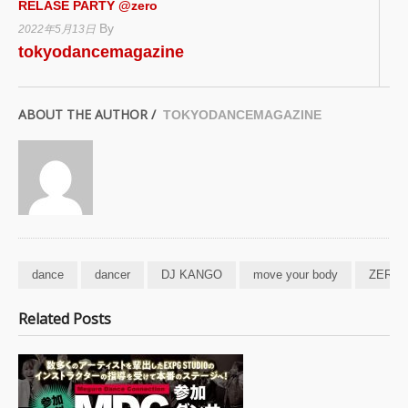
RELASE PARTY @zero
By
2022年5月13日
tokyodancemagazine
ABOUT THE AUTHOR /
TOKYODANCEMAGAZINE
dance
dancer
DJ KANGO
move your body
ZERO
Related Posts