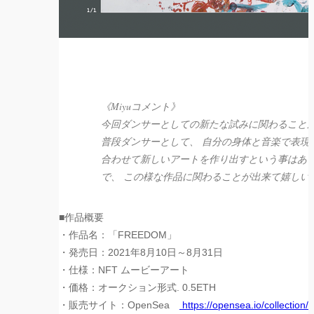
《Miyuコメント》
今回ダンサーとしての新たな試みに関わることが
普段ダンサーとして、 自分の身体と音楽で表現
合わせて新しいアートを作り出すとい
う事はあ
で、 この様な作品に関わることが出来て嬉しい
■作品概要
・作品名：「FREEDOM」
・発売日：2021年8月10日～8月31日
・仕様：NFT ムービーアート
・価格：オークション形式. 0.5ETH
・販売サイト：OpenSea
https://opensea.io/collection/
o