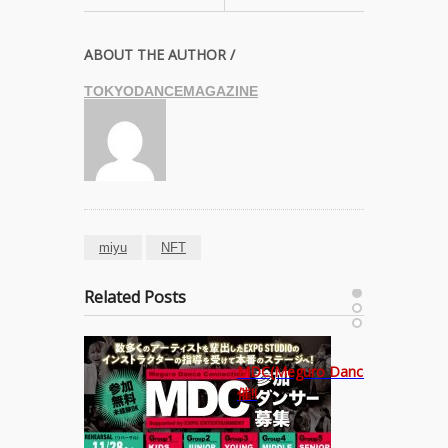
ABOUT THE AUTHOR /
TOKYODANCEMAGAZINE
miyu
NFT
Related Posts
MDC(Meguro Dance Connectio
アオイヤマ
催!!
演！ K
霊と怪物