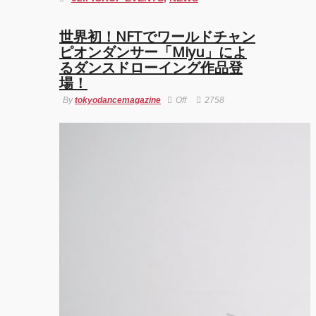
世界初！NFTでワールドチャン
ピオンダンサー「Miyu」によ
るダンスドローイング作品登
場！
By
tokyodancemagazine
Off
2758