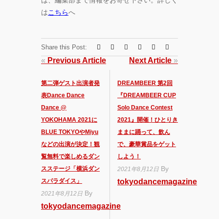
は、編集部まで情報をお寄せ下さい。詳しく
は
こちら
へ
Share this Post:
«
Previous Article
Next Article
»
第二弾ゲスト出演者発
DREAMBEER 第2回
表Dance Dance
『DREAMBEER CUP
Dance @
Solo Dance Contest
YOKOHAMA 2021に
2021』開催！ひとりき
BLUE TOKYOやMiyu
ままに踊って、飲ん
などの出演が決定！観
で、豪華賞品をゲット
覧無料で楽しめるダン
しよう！
By
スステージ「横浜ダン
2021年8月12日
スパラダイス」
tokyodancemagazine
By
2021年8月12日
tokyodancemagazine