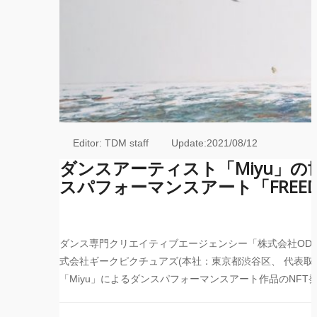
Editor: TDM staff Update:2021/08/12
ダンスアーティスト「Miyu」
の
スパフォーマンスアー
ト「FRE
ダンス専門クリエイティブエージェンシー「
株式会社OD
式会社ギークピクチュアズ(本社：東京都渋谷区、 代表取
「Miyu」
によるダンスパフォーマンスアート作品のNFT