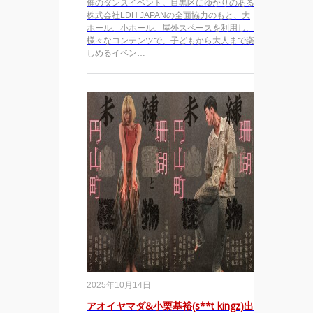
催のダンスイベント。目黒区にゆかりのある
株式会社LDH JAPANの全面協力のもと、大
ホール、小ホール、屋外スペースを利用し、
様々なコンテンツで、子どもから大人まで楽
しめるイベン…
2025年10月14日
アオイヤマダ&小栗基裕(s**t kingz)出