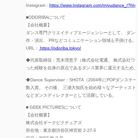
Instagram :
https://www.instagram.com/
miyudance_/?hl=j
■︎ODORIBAについて
【会社概要】
ダンス専門クリエイティブエージェンシーとして、 ダン
作・演出、 PRなどコミュニケーション領域も手掛ける。
URL：
https://odoriba.tokyo/
◆代表取締役：荒木理恵子（株式会社電通、 株式会社ワ
った経験を自身の原点であるダンス業界に還元す
るため、
◆Dance Superviser：SHOTA（
2004年にPOPダンスチ
数入賞。 その後、 三浦大知氏を始め様々なアーティス
などダンスディレクターとして活躍している
。
■︎ GEEK PICTURESについて
【会社概要】
株式会社ギークピクチュアズ
所在地：東京都渋谷区神宮前 2-27-5