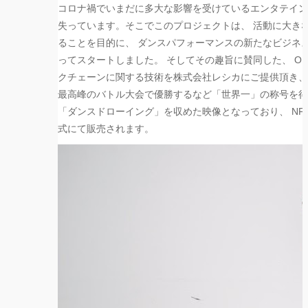
コロナ禍でいまだに多大な影響を受けているエンタテイン
失っています。そこでこのプロジェクトは、 活動に大き
ることを目的に、 ダンスパフォーマンスの新たなビジネス
ってスタートしま
した。 そしてその趣旨に賛同した、 OD
クチェーンに関する技術を株式会社レシカにご提供頂き、 
最高峰のバトル大会で優勝するなど「世界一」
の称号を得
「ダンスドローイング」
を収めた映像となっており、 NFT
式にて販売されます。