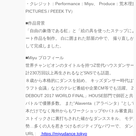
・クレジット：Performance：Miyu、 Produce：荒木理
PICTURES / PEEEK TV）
■︎作品背景
「自由の象徴である虹」と「
絵の具を使ったステップによ
ート作品を制作。 白に囲まれた部屋の中で、 撮り直しが
して完成しました。
■Miyu プロフィール
世界チャンピオンのタイトルを持つZ世代ハウスダンサー。 
計230万回以上再生されるなどS
NSでも話題。
８歳から本格的にダンスを始め、 キッズダンサー時代は“ON
ラフト会議」
などのテレビ番組や企業CM等でも活躍。 20
DEBOUT 2017 WORLD FINAL」HOUSE部門
バトルで優勝多数。 また“Alaventa（アラベンタ）”
として
本だけでなく海外からもワークショップやバトル審査員に
ストイックさに裏打ちされた確かなダンススキル、 モデ
勢…
多くの人を惹きつけるポジティブなパワーで、 ダン
URL :
https://miyudance.tokyo