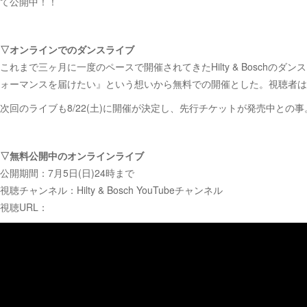
て公開中！！
▽オンラインでのダンスライブ
これまで三ヶ月に一度のペースで開催されてきたHilty & Bosc
ォーマンスを届けたい』という想いから無料での開催とした。視聴者はチャ
次回のライブも8/22(土)に開催が決定し、先行チケットが発売中との事
▽無料公開中のオンラインライブ
公開期間：7月5日(日)24時まで
視聴チャンネル：Hilty & Bosch YouTubeチャンネル
視聴URL：