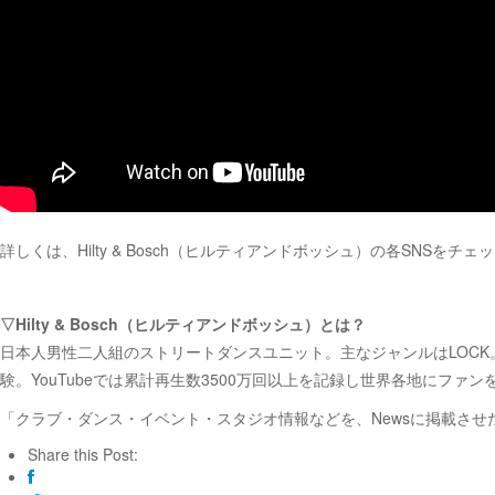
詳しくは、Hilty & Bosch（ヒルティアンドボッシュ）の各SNSをチェ
▽Hilty & Bosch（ヒルティアンドボッシュ）とは？
日本人男性二人組のストリートダンスユニット。主なジャンルはLOCK。国内
験。YouTubeでは累計再生数3500万回以上を記録し世界各地にファンを
「クラブ・ダンス・イベント・スタジオ情報などを、Newsに掲載さ
Share this Post: