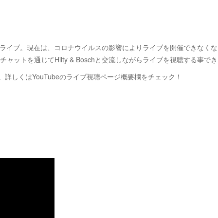
hのダンスライブ。現在は、コロナウイルスの影響によりライブを開催でき
ットを通じてHilty & Boschと交流しながらライブを視聴する事
。詳しくはYouTubeのライブ視聴ページ概要欄をチェック！