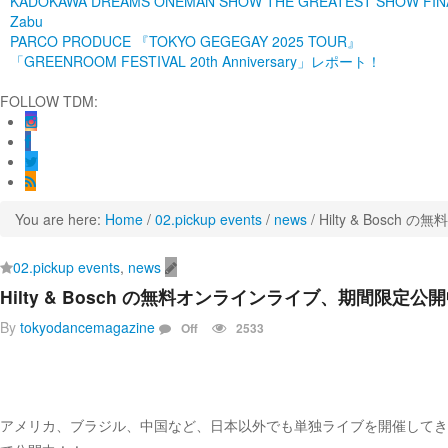
KADOKAWA DREAMS ONEMAN SHOW THE GREATEST SHOW FINA
Zabu
PARCO PRODUCE 『TOKYO GEGEGAY 2025 TOUR』
「GREENROOM FESTIVAL 20th Anniversary」レポート！
FOLLOW TDM:
You are here:
Home
/
02.pickup events
/
news
/
Hilty & Bos
02.pickup events
,
news
Hilty & Bosch の無料オンラインライブ、期間限
By
tokyodancemagazine
Off
2533
アメリカ、ブラジル、中国など、日本以外でも単独ライブを開催してきたHil