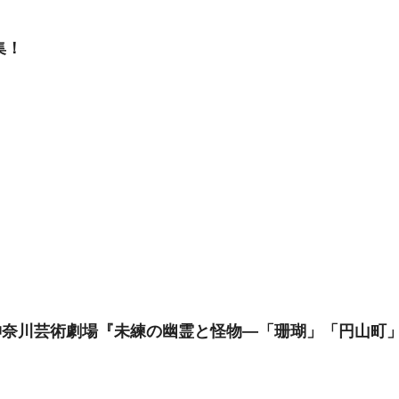
募集！
KAAT神奈川芸術劇場『未練の幽霊と怪物―「珊瑚」「円山町