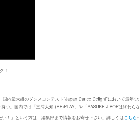
ック！
最大級のダンスコンテスト”Japan Dance Delight”におい
持つ。国内では「三浦大知-(RE)PLAY」や「SASUKE-J POPは
せたい！」という方は、編集部まで情報をお寄せ下さい。詳しくは
こちら