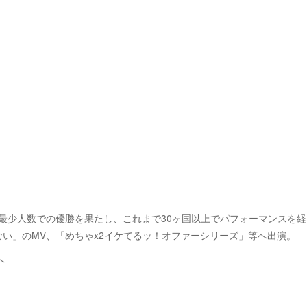
て最年少最少人数での優勝を果たし、これまで30ヶ国以上でパフォーマンスを経
終わらない」のMV、「めちゃx2イケてるッ！オファーシリーズ」等へ出演。
へ