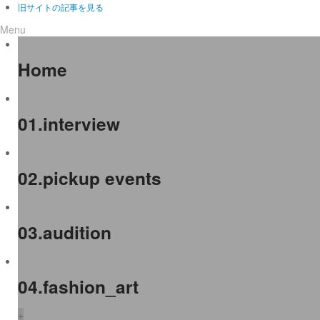
旧サイトの記事を見る
Menu
Home
01.interview
02.pickup events
03.audition
04.fashion_art
+