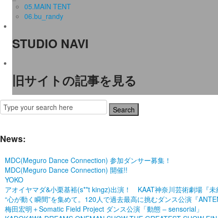
05.MAIN TENT
06.bu_randy
STUDIO NAVI
旧サイトの記事を見る
News:
MDC(Meguro Dance Connection) 参加ダンサー募集！
MDC(Meguro Dance Connection) 開催!!
YOKO
アオイヤマダ&小栗基裕(s**t kingz)出演！ KAAT神奈川芸術
“心が動く瞬間”を集めて。120人で過去最高に挑むダンス公演『ANTENNA』 P
梅田宏明＋Somatic Field Project ダンス公演「動態 ‒ sensorial」