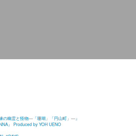
劇場『未練の幽霊と怪物―「珊瑚」「円山町」―』
roduced by YOH UENO