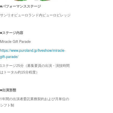
■パフォーマンスステージ
サンリオピューロランド内ピューロビレッジ
■ステージ内容
Miracle Gift Parade
https://www.puroland.jp/
liveshow/miracle-
gift-parade/
ステージ
分（募集要員の出演・演技時間
1
25
はトータル約
分
程度）
15
■出演形態
1年間の出演者委託業務契約および月単位の
シフト制