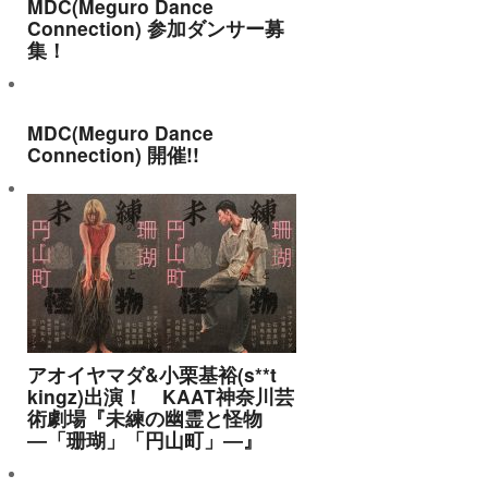
MDC(Meguro Dance
Connection) 参加ダンサー募
集！
MDC(Meguro Dance
Connection) 開催!!
アオイヤマダ&小栗基裕(s**t
kingz)出演！ KAAT神奈川芸
術劇場『未練の幽霊と怪物
―「珊瑚」「円山町」―』