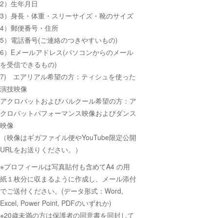
2）生年月日
3）身長・体重・スリーサイズ・靴のサイズ
4）郵便番号・住所
5）電話番号(ご連絡のつきやすいもの)
6）Eメールアドレス(パソコンからのメール
を受信できるもの)
7) エアリアル希望の方：ティシュを使った
演技映像
アクロバットおよびパルクール希望の方：ア
クロバットパフォーマンス映像およびダンス
映像
（映像はギガファイル便やYouTube限定公開
URLをお送りください。）
※プロフィールは写真貼付も含めてA4 の用
紙１枚分に収まるように
作成し、メール添付
でご送付ください。(データ形式：Word,
Excel, Power Point, PDFのいずれか)
※20歳未満の方は保護者の同意書を同封して