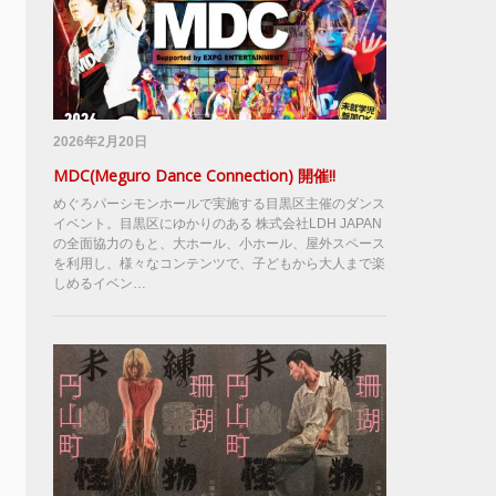
2026年2月20日
MDC(Meguro Dance Connection) 開催!!
めぐろパーシモンホールで実施する目黒区主催のダンス
イベント。目黒区にゆかりのある 株式会社LDH JAPAN
の全面協力のもと、大ホール、小ホール、屋外スペース
を利用し、様々なコンテンツで、子どもから大人まで楽
しめるイベン…