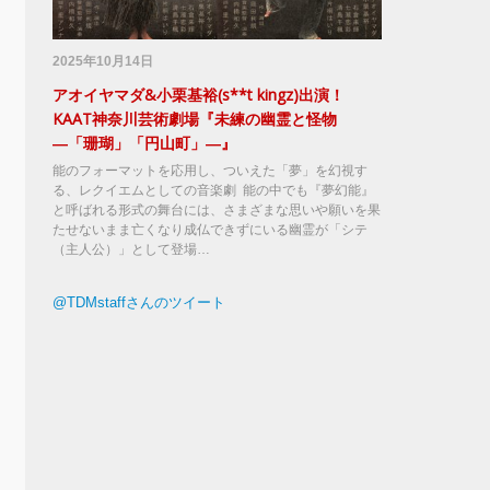
2025年10月14日
アオイヤマダ&小栗基裕(s**t kingz)出演！
KAAT神奈川芸術劇場『未練の幽霊と怪物
―「珊瑚」「円山町」―』
能のフォーマットを応用し、ついえた「夢」を幻視す
る、レクイエムとしての音楽劇 能の中でも『夢幻能』
と呼ばれる形式の舞台には、さまざまな思いや願いを果
たせないまま亡くなり成仏できずにいる幽霊が「シテ
（主人公）」として登場…
@TDMstaffさんのツイート