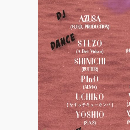
GRE
FINA
Zabu
PAR
『TO
GEGE
TOU
「GR
FEST
Anni
ート