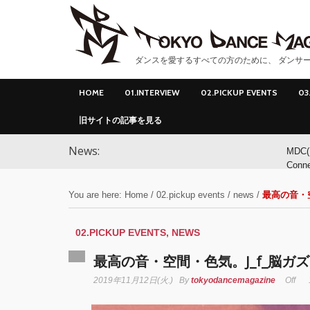
ダンスを愛するすべての方のために、 ダンサー
HOME
01.INTERVIEW
02.PICKUP EVENTS
03
旧サイトの記事を見る
News:
MDC(
Conn
ンサ
You are here:
Home
/
02.pickup events
/
news
/
最高の音・空
MDC(
Conne
02.PICKUP EVENTS
,
NEWS
最高の音・空間・色気。J_f_脳ガズ
YOK
2019年11月12日(火.)
By
tokyodancemagazine
Off
アオ