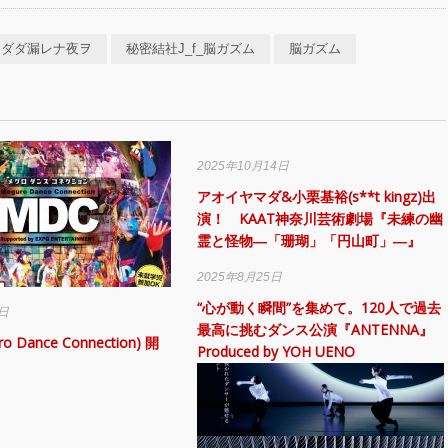
ダダ漏レナ夜ヲ
秘密結社J_f_脳ガズム
脳ガズム
2025年10月14日
アオイヤマダ&小栗基裕(s**t kingz)出
演！ KAAT神奈川芸術劇場『未練の幽
霊と怪物―「珊瑚」「円山町」―』
2025年8月25日
“心が動く瞬間”を集めて。120人で過去
0日
最高に挑むダンス公演『ANTENNA』
o Dance Connection) 開
Produced by YOH UENO