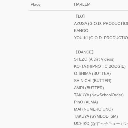
Place
HARLEM
【DJ】
AZUSA (G.O.D. PRODUCTIO
KANGO
YOU-KI (G.O.D. PRODUCTIO
【DANCE】
STEZO (A Dirt Videos)
KO-TA (HIPNOTIC BOOGIE)
O-SHIMA (BUTTER)
SHINICHI (BUTTER)
AMRI (BUTTER)
TAKUYA (NewSchoolOrder)
PInO (ALMA)
MAI (NUMERO UNO)
TAKUYA (SYMBOL-ISM)
UCHIKO (なすっ子キューカン