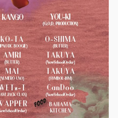
ATEST SHOW
L 2DAYS
CO PRODUCE
KYO
GAY 2025
R』
EENROOM
IVAL 20th
versary」レポ
！