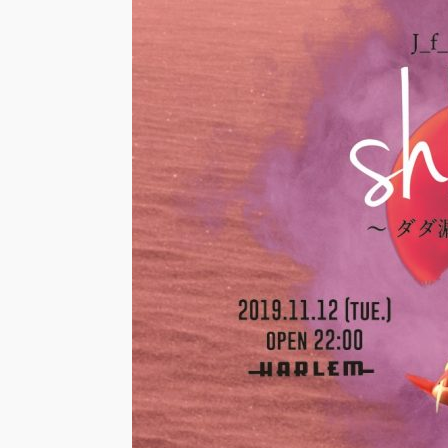
基裕(s
演！ 
芸術
霊と
「円
“心が
めて。
最高
演『A
Prod
UEN
梅田宏
Fiel
公演「
senso
KAD
DRE
SHO