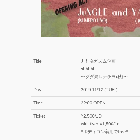
Title
J_f_脳ガズム企画
shhhhh
〜ダダ漏レナ夜ヲ(秋)〜
Day
2019.11/12 (TUE.)
Time
22:00 OPEN
Ticket
¥2,500/1D
with flyer ¥1,500/1d
‼️ボディコン着用でfree‼️