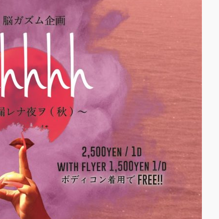
**t kingz)出
KAAT神奈川
劇場『未練の幽
怪物―「珊瑚」
山町」―』
動く瞬間”を集
120人で過去
に挑むダンス公
NTENNA』
uced by YOH
O
明＋Somatic
d Project ダンス
動態 ‒
rial」
OKAWA
AMS ONEMAN
W THE