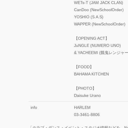
WETs-T (JAM JACK CLAN)
CanDoo (NewSchoolOrder)
YOSHIO (S.A.S)
WAPPER (NewSchoolOrder)
【OPENING ACT】
JuNGLE (NUMERO UNO)
& YACHEEMI (餓鬼レンジャー
【FOOD】
BAHAMA KITCHEN
【PHOTO】
Daisuke Urano
info
HARLEM
03-3461-8806
「クラブ・ダンス・イベント・スタジオ情報などを、N