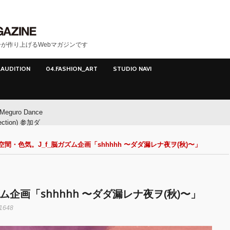
が作り上げるWebマガジンです
.AUDITION
04.FASHION_ART
STUDIO NAVI
Meguro Dance
ection) 参加ダ
ー募集！
間・色気。J_f_脳ガズム企画「shhhhh 〜ダダ漏レナ夜ヲ(秋)〜」
Meguro Dance
ction) 開催!!
ム企画「shhhhh 〜ダダ漏レナ夜ヲ(秋)〜」
O
1648
イヤマダ&小栗