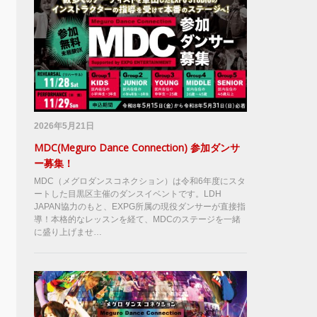
2026年5月21日
MDC(Meguro Dance Connection) 参加ダンサ
ー募集！
MDC（メグロダンスコネクション）は令和6年度にスタ
ートした目黒区主催のダンスイベントです。LDH
JAPAN協力のもと、EXPG所属の現役ダンサーが直接指
導！本格的なレッスンを経て、MDCのステージを一緒
に盛り上げませ…