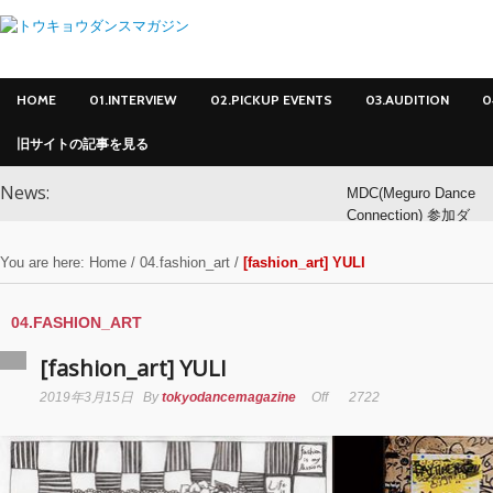
HOME
01.INTERVIEW
02.PICKUP EVENTS
03.AUDITION
0
旧サイトの記事を見る
News:
MDC(Meguro Dance
Connection) 参加ダ
ンサー募集！
You are here:
Home
/
04.fashion_art
/
[fashion_art] YULI
MDC(Meguro Dance
Connection) 開催!!
04.FASHION_ART
[fashion_art] YULI
YOKO
2019年3月15日
By
tokyodancemagazine
Off
2722
アオイヤマダ&小栗
基裕(s**t kingz)出
演！ KAAT神奈川
芸術劇場『未練の幽