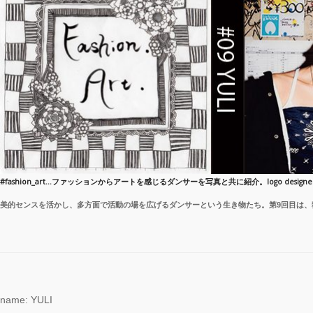
霊と怪物―「珊瑚」
「円山町」―』
“心が動く瞬間”を集
めて。120人で過去
最高に挑むダンス公
演『ANTENNA』
Produced by YOH
UENO
梅田宏明＋Somatic
Field Project ダンス
#fashion_art…
ファッションからアートを感じるダンサーを写真と共に紹介。logo designed 
公演「動態 ‒
美的センスを活かし、多方面で活動の場を広げるダンサーという生
き物たち。第9回目は、
sensorial」
KADOKAWA
DREAMS ONEMAN
SHOW THE
GREATEST SHOW
FINAL 2DAYS
name: YULI