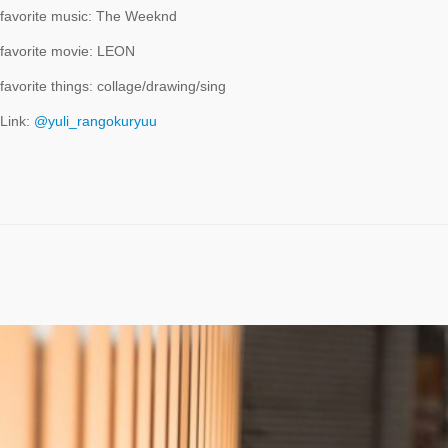
favorite music: The Weeknd
Zabu
favorite movie: LEON
PARCO PRODUCE
favorite things: collage/drawing/sing
『TOKYO
GEGEGAY 2025
Link:
@yuli_rangokuryuu
TOUR』
「GREENROOM
FESTIVAL 20th
Anniversary」レポ
ート！