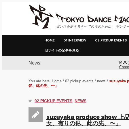
ダンスを愛するすべての方のために、 ダンサー
HOME
01.INTERVIEW
02.PICKUP EVENTS
旧サイトの記事を見る
News:
MDC(
Conn
ンサ
You are here:
Home
/
02.pickup events
/
news
/
suzuya
侭、此の先、〜」
MDC(
Conne
02.PICKUP EVENTS
,
NEWS
YOK
suzuyaka produce s
アオ
女、有りの侭、此の先、〜」
基裕(s
演！ 