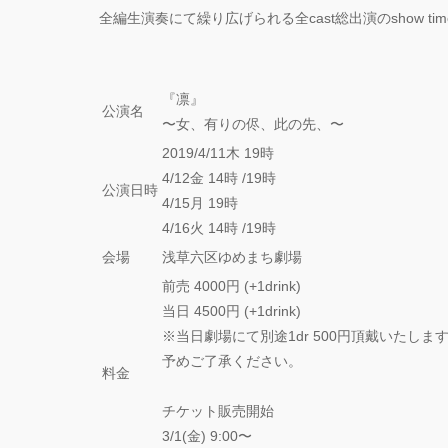
全編生演奏にて繰り広げられる全cast総出演のshow time
『凛』
公演名
〜女、有りの侭、此の先、〜
2019/4/11木 19時
4/12金 14時 /19時
公演日時
4/15月 19時
4/16火 14時 /19時
会場
浅草六区ゆめまち劇場
前売 4000円 (+1drink)
当日 4500円 (+1drink)
※当日劇場にて別途1dr 500円頂戴いたしま
予めご了承ください。
料金
チケット販売開始
3/1(金) 9:00〜