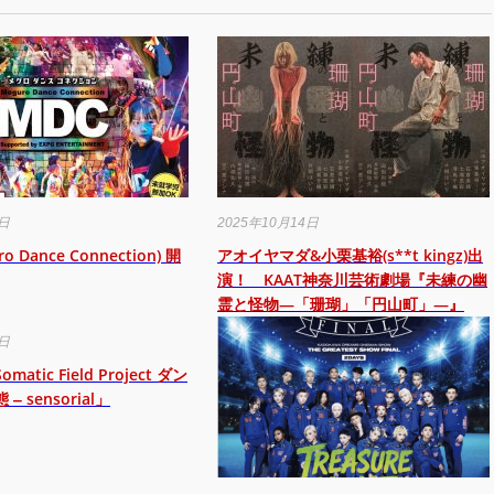
0日
2025年10月14日
o Dance Connection) 開
アオイヤマダ&小栗基裕(s**t kingz)出
演！ KAAT神奈川芸術劇場『未練の幽
霊と怪物―「珊瑚」「円山町」―』
5日
atic Field Project ダン
 sensorial」