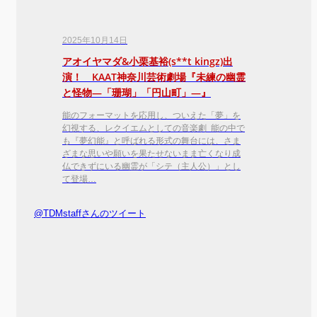
2025年10月14日
アオイヤマダ&小栗基裕(s**t kingz)出
演！ KAAT神奈川芸術劇場『未練の幽霊
と怪物―「珊瑚」「円山町」―』
能のフォーマットを応用し、ついえた「夢」を
幻視する、レクイエムとしての音楽劇 能の中で
も『夢幻能』と呼ばれる形式の舞台には、さま
ざまな思いや願いを果たせないまま亡くなり成
仏できずにいる幽霊が「シテ（主人公）」とし
て登場…
@TDMstaffさんのツイート