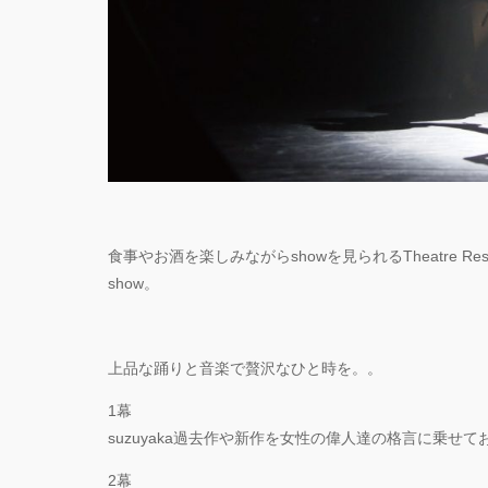
PAR
『TO
GEGE
TOU
「GR
FEST
Anni
ート
食事やお酒を楽しみながらshowを見られるTheatre Restaur
show。
上品な踊りと音楽で贅沢なひと時を。。
1幕
suzuyaka過去作や新作を女性の偉人達の格言に乗せてお贈り
2幕