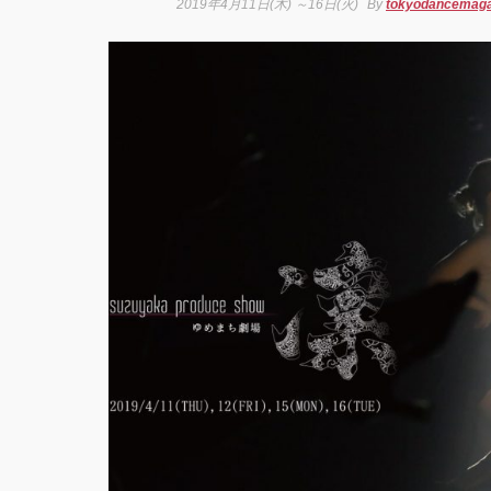
2019年4月11日(木) ～16日(火)
By
tokyodancemaga
芸術
霊と
「円
“心が
めて。
最高
演『A
Prod
UEN
梅田宏
Fiel
公演「
senso
KAD
DRE
SHO
GRE
FINA
Zabu