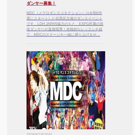
ダンサー募集！
MDC（メグロダンスコネクション）は令和6年
度にスタートした目黒区主催のダンスイベント
です。LDH JAPAN協力のもと、EXPG所属の現
役ダンサーが直接指導！本格的なレッスンを経
て、MDCのステージを一緒に盛り上げませ…
2026年2月20日