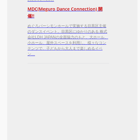
MDC(Meguro Dance Connection) 開
催!!
めぐろパーシモンホールで実施する目黒区主催
のダンスイベント。目黒区にゆかりのある 株式
会社LDH JAPANの全面協力のもと、大ホール、
小ホール、屋外スペースを利用し、様々なコン
テンツで、子どもから大人まで楽しめるイベ
ン…