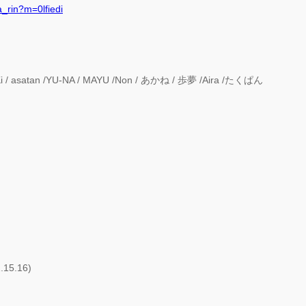
a_rin?m=0lfiedi
KiKi / asatan /YU-NA / MAYU /Non / あかね / 歩夢 /Aira /たくぱん
15.16)