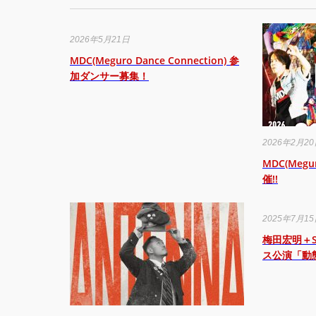
2026年5月21日
MDC(Meguro Dance Connection) 参
加ダンサー募集！
2026年2月2
MDC(Megur
催!!
2025年7月1
梅田宏明＋Som
ス公演「動態 ‒