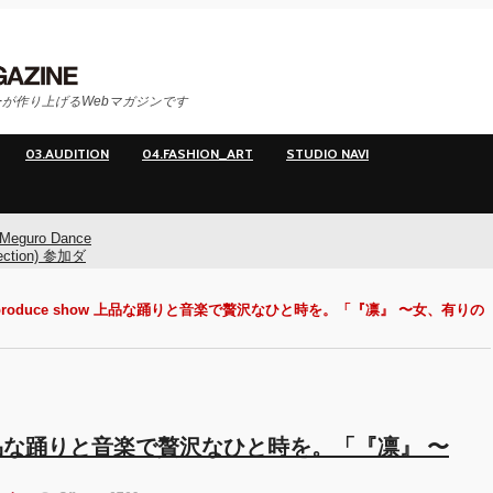
が作り上げるWebマガジンです
03.AUDITION
04.FASHION_ART
STUDIO NAVI
Meguro Dance
ection) 参加ダ
ー募集！
ka produce show 上品な踊りと音楽で贅沢なひと時を。「『凛』 〜女、有りの
Meguro Dance
ction) 開催!!
O
how 上品な踊りと音楽で贅沢なひと時を。「『凛』 〜
イヤマダ&小栗
**t kingz)出
KAAT神奈川