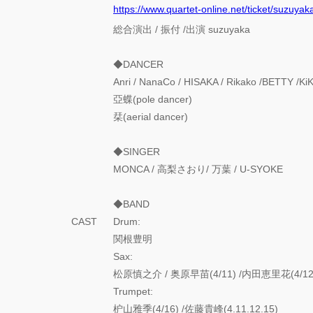
https://www.quartet-online.net/ticket/suzuyak
総合演出 / 振付 /出演 suzuyaka
◆DANCER
Anri / NanaCo / HISAKA / Rikako /BETTY /
亞蝶(pole dancer)
栞(aerial dancer)
◆SINGER
MONCA / 高梨さおり/ 万葉 / U-SYOKE
◆BAND
CAST
Drum:
関根豊明
Sax:
松原慎之介 / 奥原早苗(4/11) /内田恵里花(4/12.
Trumpet:
枦山雅季(4/16) /佐藤貴峰(4.11.12.15)