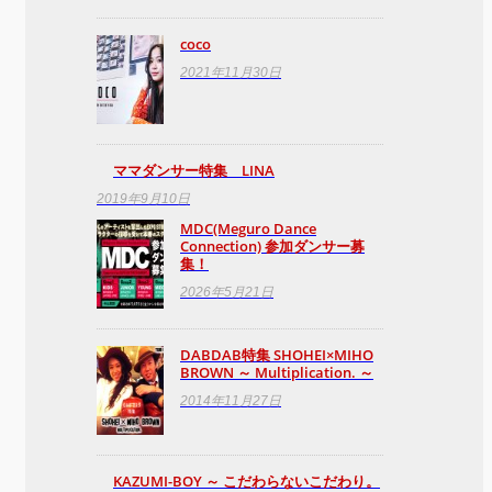
coco
2021年11月30日
ママダンサー特集 LINA
2019年9月10日
MDC(Meguro Dance
Connection) 参加ダンサー募
集！
2026年5月21日
DABDAB特集 SHOHEI×MIHO
BROWN ～ Multiplication. ～
2014年11月27日
KAZUMI-BOY ～ こだわらないこだわり。