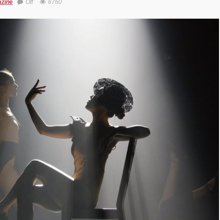
zine
Off
6760
劇場『未練の幽
怪物―「珊瑚」
山町」―』
動く瞬間”を集
120人で過去
に挑むダンス公
NTENNA』
uced by YOH
O
明＋Somatic
d Project ダンス
動態 ‒
rial」
OKAWA
AMS ONEMAN
W THE
ATEST SHOW
L 2DAYS