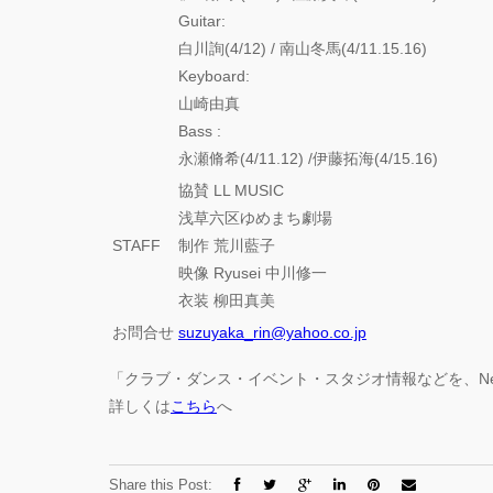
Guitar:
白川詢(4/12) / 南山冬馬(4/11.15.16)
Keyboard:
山崎由真
Bass :
永瀬脩希(4/11.12) /伊藤拓海(4/15.16)
協賛 LL MUSIC
浅草六区ゆめまち劇場
STAFF
制作 荒川藍子
映像 Ryusei 中川修一
衣装 柳田真美
お問合せ
suzuyaka_rin@yahoo.co.jp
「クラブ・ダンス・イベント・スタジオ情報などを、N
詳しくは
こちら
へ
Share this Post: