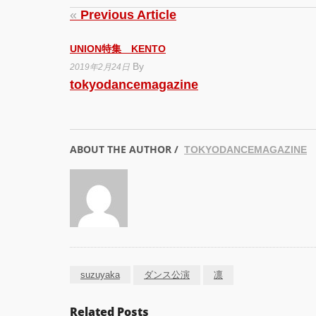
«
Previous Article
UNION特集 KENTO
By
2019年2月24日
tokyodancemagazine
ABOUT THE AUTHOR /
TOKYODANCEMAGAZINE
suzuyaka
ダンス公演
凛
Related Posts