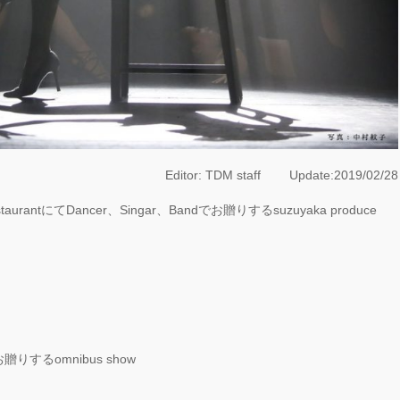
CO PRODUCE
KYO
GAY 2025
R』
EENROOM
IVAL 20th
versary」レポ
！
Editor: TDM staff Update:2019/02/28
antにてDancer、Singar、Bandでお贈りするsuzuyaka produce
するomnibus show