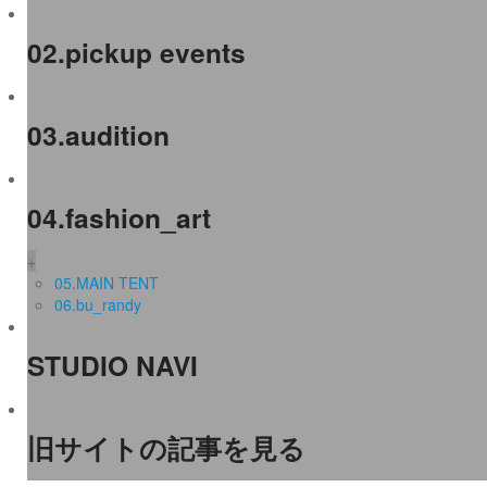
02.pickup events
03.audition
04.fashion_art
+
05.MAIN TENT
06.bu_randy
STUDIO NAVI
旧サイトの記事を見る