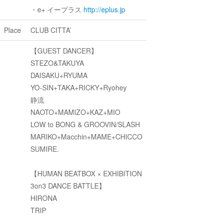
・e+ イープラス
http://eplus.jp
Place
CLUB CITTA’
【GUEST DANCER】
STEZO&TAKUYA
DAISAKU+RYUMA
YO-SIN+TAKA+RICKY+Ryohey
静流
NAOTO+MAMIZO+KAZ+MIO
LOW to BONG & GROOVIN/SLASH
MARIKO+Macchin+MAME+CHICCO
SUMIRE.
【HUMAN BEATBOX × EXHIBITION
3on3 DANCE BATTLE】
HIRONA
TRIP