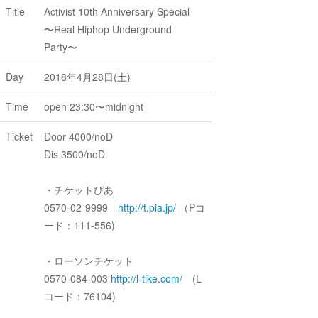
Title
Activist 10th Anniversary Special
〜Real Hiphop Underground
Party〜
Day
2018年4月28日(土)
Time
open 23:30〜midnight
Ticket
Door 4000/noD
Dis 3500/noD
・チケットぴあ
0570-02-9999
http://t.pia.jp/
（Pコ
ード：111-556)
・ローソンチケット
0570-084-003
http://l-tike.com/
(L
コード：76104)