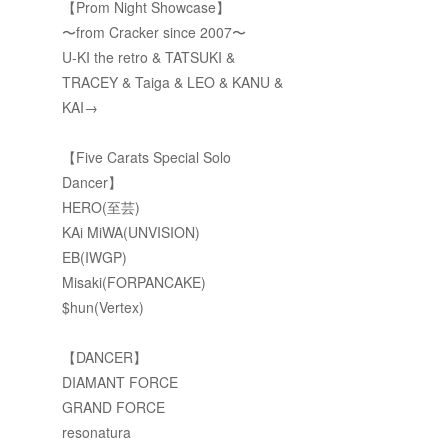
【Prom Night Showcase】
〜from Cracker since 2007〜
U-KI the retro & TATSUKI &
TRACEY & Taiga & LEO & KANU &
KAI→
【Five Carats Special Solo
Dancer】
HERO(至芸)
KAi MiWA(UNVISION)
EB(IWGP)
Misaki(FORPANCAKE)
$hun(Vertex)
【DANCER】
DIAMANT FORCE
GRAND FORCE
resonatura