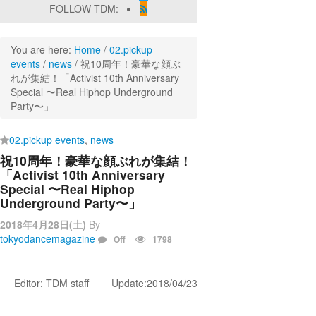
FOLLOW TDM:
You are here:
Home
/
02.pickup
events
/
news
/
祝10周年！豪華な顔ぶ
れが集結！「Activist 10th Anniversary
Special 〜Real Hiphop Underground
Party〜」
02.pickup events
,
news
祝10周年！豪華な顔ぶれが集結！
「Activist 10th Anniversary
Special 〜Real Hiphop
Underground Party〜」
2018年4月28日(土)
By
tokyodancemagazine
Off
1798
Editor: TDM staff Update:2018/04/23