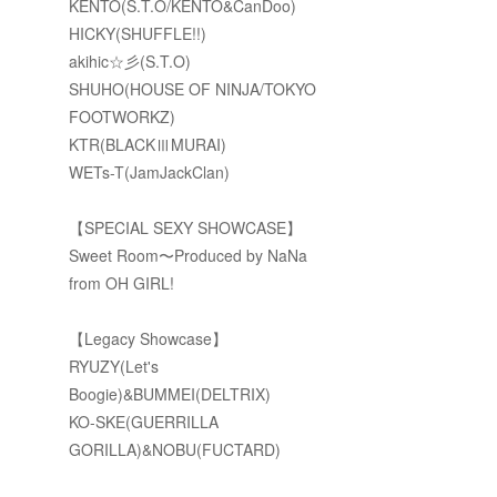
KENTO(S.T.O/KENTO&CanDoo)
HICKY(SHUFFLE!!)
akihic☆彡(S.T.O)
SHUHO(HOUSE OF NINJA/TOKYO
FOOTWORKZ)
KTR(BLACKⅢMURAI)
WETs-T(JamJackClan)
【SPECIAL SEXY SHOWCASE】
Sweet Room〜Produced by NaNa
from OH GIRL!
【Legacy Showcase】
RYUZY(Let's
Boogie)&BUMMEI(DELTRIX)
KO-SKE(GUERRILLA
GORILLA)&NOBU(FUCTARD)