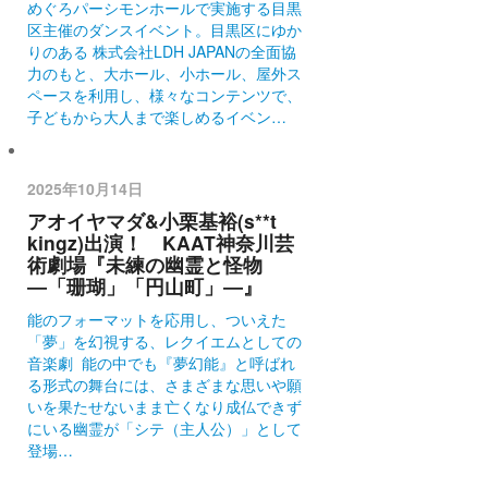
めぐろパーシモンホールで実施する目黒
区主催のダンスイベント。目黒区にゆか
りのある 株式会社LDH JAPANの全面協
力のもと、大ホール、小ホール、屋外ス
ペースを利用し、様々なコンテンツで、
子どもから大人まで楽しめるイベン…
2025年10月14日
アオイヤマダ&小栗基裕(s**t
kingz)出演！ KAAT神奈川芸
術劇場『未練の幽霊と怪物
―「珊瑚」「円山町」―』
能のフォーマットを応用し、ついえた
「夢」を幻視する、レクイエムとしての
音楽劇 能の中でも『夢幻能』と呼ばれ
る形式の舞台には、さまざまな思いや願
いを果たせないまま亡くなり成仏できず
にいる幽霊が「シテ（主人公）」として
登場…