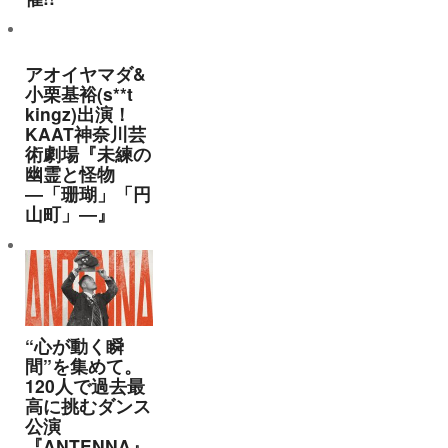
アオイヤマダ&
小栗基裕(s**t
kingz)出演！
KAAT神奈川芸
術劇場『未練の
幽霊と怪物
―「珊瑚」「円
山町」―』
“心が動く瞬
間”を集めて。
120人で過去最
高に挑むダンス
公演
『ANTENNA』