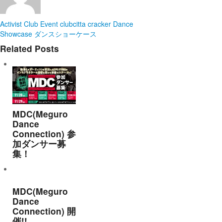
Activist
Club Event
clubcitta
cracker
Dance
Showcase
ダンスショーケース
Related Posts
MDC(Meguro
Dance
Connection) 参
加ダンサー募
集！
MDC(Meguro
Dance
Connection) 開
催!!