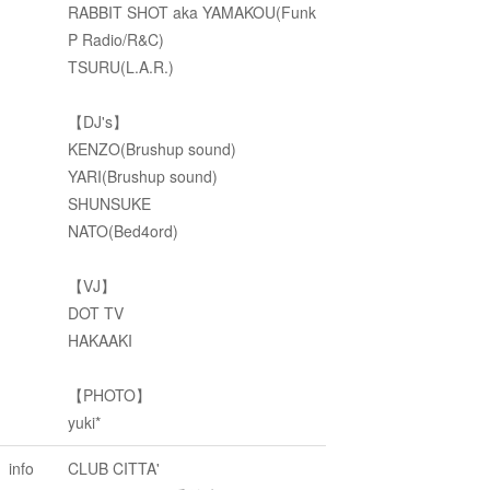
RABBIT SHOT aka YAMAKOU(Funk
P Radio/R&C)
TSURU(L.A.R.)
【DJ's】
KENZO(Brushup sound)
YARI(Brushup sound)
SHUNSUKE
NATO(Bed4ord)
【VJ】
DOT TV
HAKAAKI
【PHOTO】
yuki*
info
CLUB CITTA'