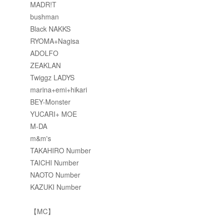
MADR!T
bushman
Black NAKKS
RYOMA+Nagisa
ADOLFO
ZEAKLAN
Twiggz LADYS
marina+emi+hikari
BEY-Monster
YUCARI+ MOE
M-DA
m&m's
TAKAHIRO Number
TAICHI Number
NAOTO Number
KAZUKI Number
【MC】