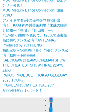
MDC(Meguro Dance Connection) 参加ダ
ンサー募集！
MDC(Meguro Dance Connection) 開催!!
YOKO
アオイヤマダ&小栗基裕(s**t kingz)出
演！ KAAT神奈川芸術劇場『未練の幽霊
と怪物―「珊瑚」「円山町」―』
“心が動く瞬間”を集めて。120人で過去最
高に挑むダンス公演『ANTENNA』
Produced by YOH UENO
梅田宏明＋Somatic Field Project ダンス公
演「動態 ‒ sensorial」
KADOKAWA DREAMS ONEMAN SHOW
THE GREATEST SHOW FINAL 2DAYS
Zabu
PARCO PRODUCE 『TOKYO GEGEGAY
2025 TOUR』
「GREENROOM FESTIVAL 20th
Anniversary」レポート！