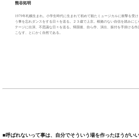
熊谷拓明
1979年札幌生まれ。小学生時代に生まれて初めて観たミュージカルに衝撃を受
う事を忘れダンスをする日々を送る
。２３歳で上京。根拠のない自信を踏みにじら
テージに出演、不思議な日々を送る。帰国後、自ら作、演出、振付を手掛ける作
こなす、とにかく自然である。
■
呼ばれないって事は、自分でそういう場を作ったほうがい