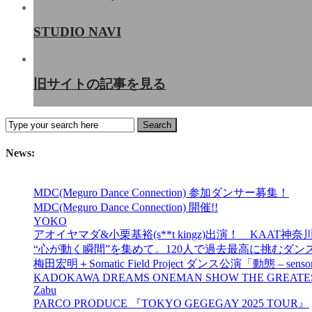
STUDIO NAVI
旧サイトの記事を見る
News:
MDC(Meguro Dance Connection) 参加ダンサー募集！
MDC(Meguro Dance Connection) 開催!!
YOKO
アオイヤマダ&小栗基裕(s**t kingz)出演！ KA
“心が動く瞬間”を集めて。120人で過去最高に挑むダンス公演『AN
梅田宏明＋Somatic Field Project ダンス公演「動態 ‒ sensor
KADOKAWA DREAMS ONEMAN SHOW THE GREATES
Zabu
PARCO PRODUCE 『TOKYO GEGEGAY 2025 TOUR』