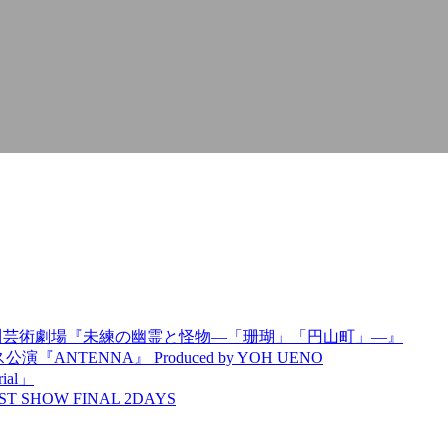
AT神奈川芸術劇場『未練の幽霊と怪物―「珊瑚」「円山町」―』
TENNA』 Produced by YOH UENO
ial」
T SHOW FINAL 2DAYS