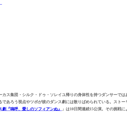
！
サーカス集団・シルク・ドゥ・ソレイユ帰りの身体性を持つダンサーでは
るであろう視点やツボが彼のダンス劇には散りばめられている。ストー
ス劇『嗚呼、愛しのソフィアンぬ』
」は10日間連続15公演。その挑戦