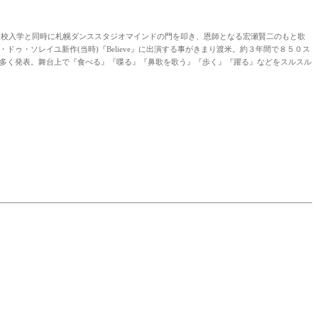
高校入学と同時に札幌ダンススタジオマインドの
門を叩き、恩師となる宏瀬賢二のもと歌
ソレイユ新作(当時)『Believe』
に出演する事がきまり渡米。約３年間で８５０ス
多く発表。舞台上で『食べる』『喋る』『鼻歌を歌う』『歩く』『躍る』
などをスルスル