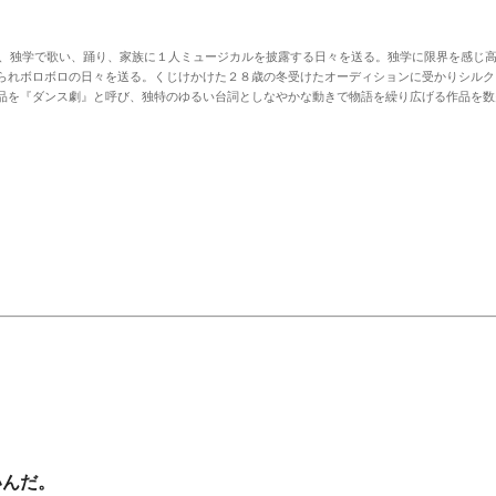
け、独学で歌い、踊り、
家族に１人ミュージカルを披露する日々を送る。独学に限界を感じ
れボロボロの日々を送る。くじけかけた２８歳の冬受けたオーディションに受かりシルク・ドゥ・
品を『ダンス劇』
と呼び、独特のゆるい台詞としなやかな動きで物語を繰り広げる作品を数
いんだ。