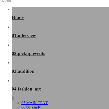
Menu
Home
01.interview
02.pickup events
03.audition
04.fashion_art
+
05.MAIN TENT
06.bu_randy