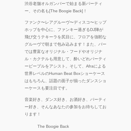
渋谷老舗オルガンバーで始まる新パーティ
ー、その名も[The Boogie Back]！
ファンク〜レアグルーヴ〜ディスコ〜ヒップ
ホップを中心に、ファンキー過ぎるDJ陣が
飛び交うテキーラを尻目に、フロアを強靭な
グルーヴで朝まで包み込みます！また、バー
では豊富なオリジナル・フードやオリジナ
ル・カクテルも用意して、酔いどれパーティ
ーピープルをアシスト。そして、Afraによる
世界レベルのHuman Beat Boxショーケース
はもちろん、話題の面子が揃ったダンスショ
ーケースも要注目です。
音楽好き、ダンス好き、お酒好き、パーティ
ー好き、そんなあなたの参加をお待ちしてお
ります！
The Boogie Back