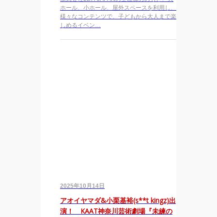
ホール、小ホール、屋外スペースを利用し、
様々なコンテンツで、子どもから大人まで楽
しめるイベン…
2025年10月14日
アオイヤマダ&小栗基裕(s**t kingz)出
演！ KAAT神奈川芸術劇場『未練の