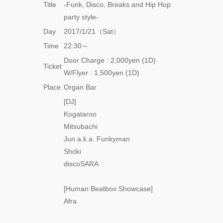
Title
-Funk, Disco, Breaks and Hip Hop
party style-
Day
2017/1/21（Sat）
Time
22:30～
Door Charge : 2,000yen (1D)
Ticket
W/Flyer : 1,500yen (1D)
Place
Organ Bar
[DJ]
Kogataroo
Mitsubachi
Jun a.k.a. Funkyman
Shoki
discoSARA
[Human Beatbox Showcase]
Afra