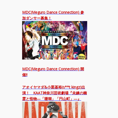
MDC(Meguro Dance Connection) 参
加ダンサー募集！
MDC(Meguro Dance Connection) 開
催!!
アオイヤマダ&小栗基裕(s**t kingz)出
演！ KAAT神奈川芸術劇場『未練の幽
霊と怪物―「珊瑚」「円山町」―』