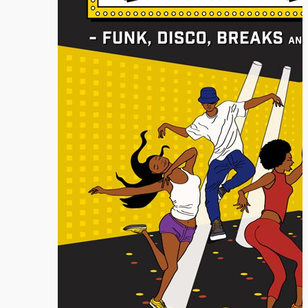
「円山
町」
―』
“心が動く瞬
間”を集めて。
120人で過去最
高に挑むダン
ス公演
『ANTENNA』
Produced by
YOH UENO
梅田宏明＋
Somatic
Field
Project ダ
ンス公演
「動態 ‒
sensorial」
KADOKAWA
DREAMS
ONEMAN