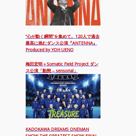
“心が動く瞬間”を集めて。120人で過去
最高に挑むダンス公演『ANTENNA』
Produced by YOH UENO
梅田宏明＋Somatic Field Project ダン
ス公演「動態 ‒ sensorial」
KADOKAWA DREAMS ONEMAN
SHOW THE GREATEST SHOW FINAL