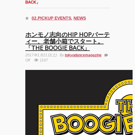
BACK」
MDC(Meguro
Dance
Connection)
02.PICKUP EVENTS
,
NEWS
開催!!
YOKO
ホンモノ志向のHIP HOPパーテ
ィー、老舗小箱でスタート。
「THE BOOGIE BACK」
アオイ
ヤマダ
2017年1月21日(土)
By
tokyodancemagazine
&小栗
Off
1197
基裕
(s**t
kingz)
出
演！
KAAT
神奈川
芸術劇
場『未
練の幽
霊と怪
物
―「珊
瑚」