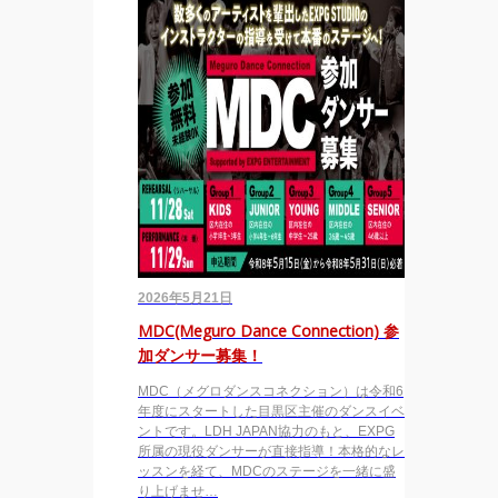
2026年5月21日
MDC(Meguro Dance Connection) 参
加ダンサー募集！
MDC（メグロダンスコネクション）は令和6
年度にスタートした目黒区主催のダンスイベ
ントです。LDH JAPAN協力のもと、EXPG
所属の現役ダンサーが直接指導！本格的なレ
ッスンを経て、MDCのステージを一緒に盛
り上げませ…