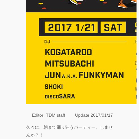
SHOW THE
GREATEST
SHOW
FINAL
2DAYS
Zabu
PARCO
PRODUCE
『TOKYO
GEGEGAY
2025
TOUR』
「GREENROOM
FESTIVAL 20th
Anniversary」レ
ポート！
Editor: TDM staff Update:2017/01/17
FOLLOW TDM:
久々に、朝まで踊り狂うパーティー、しませ
んか？！