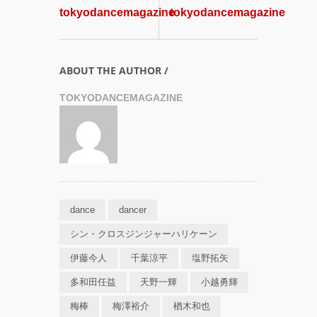
tokyodancemagazine
tokyodancemagazine
ABOUT THE AUTHOR /
TOKYODANCEMAGAZINE
dance
dancer
シン・クロスジンジャーハリケーン
伊藤今人
千葉涼平
塩野拓矢
多和田任益
天野⼀輝
小越勇輝
梅棒
梅澤裕介
楢木和也