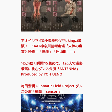
アオイヤマダ&小栗基裕(s**t kingz)出
演！ KAAT神奈川芸術劇場『未練の幽
霊と怪物―「珊瑚」「円山町」―』
“心が動く瞬間”を集めて。120人で過去
最高に挑むダンス公演『ANTENNA』
Produced by YOH UENO
梅田宏明＋Somatic Field Project ダン
ス公演「動態 ‒ sensorial」