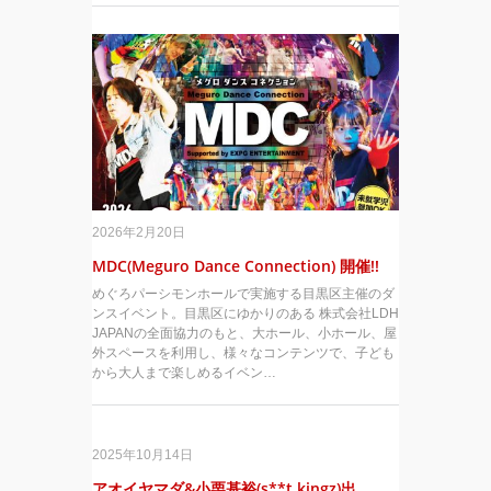
2026年2月20日
MDC(Meguro Dance Connection) 開催!!
めぐろパーシモンホールで実施する目黒区主催のダ
ンスイベント。目黒区にゆかりのある 株式会社LDH
JAPANの全面協力のもと、大ホール、小ホール、屋
外スペースを利用し、様々なコンテンツで、子ども
から大人まで楽しめるイベン…
2025年10月14日
アオイヤマダ&小栗基裕(s**t kingz)出