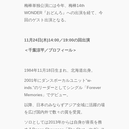
梅棒単独公演には今年、梅棒14th
WONDER『おどんろ』への出演を経て、今
回のゲスト出演となる。
11⽉24⽇(⽊)14:00／19:00の回出演
＜千葉涼平／プロフィール＞
1984年11⽉18⽇⽣まれ、北海道出⾝。
2001年にダンスボーカルユニット“w-
inds.”のリーダーとしてシングル「Forever
Memories」でデビュー。
以降、⽇本のみならずアジア全域に活躍の場
を広げ国内外で数々の賞を受賞。
ソロとしては2013年からは⾃⾝が座⻑を務