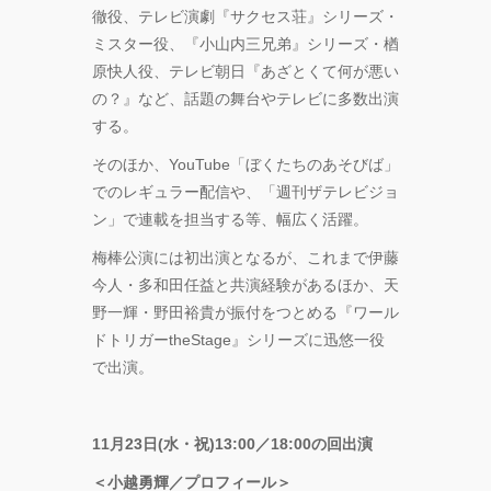
徹役、テレビ演劇『サクセス荘』シリーズ・
ONEMAN
SHOW THE
ミスター役、『⼩⼭内三兄弟』シリーズ・楢
GREATEST
原快⼈役、テレビ朝⽇『あざとくて何が悪い
SHOW
の？』など、話題の舞台やテレビに多数出演
FINAL
する。
2DAYS
そのほか、YouTube「ぼくたちのあそびば」
Zabu
でのレギュラー配信や、「週刊ザテレビジョ
ン」で連載を担当する等、幅広く活躍。
PARCO
梅棒公演には初出演となるが、これまで伊藤
PRODUCE
『TOKYO
今⼈・多和⽥任益と共演経験があるほか、天
GEGEGAY
野⼀輝・野⽥裕貴が振付をつとめる『ワール
2025
ドトリガーtheStage』シリーズに迅悠⼀役
TOUR』
で出演。
「GREENROOM
FESTIVAL 20th
11⽉23⽇(⽔・祝)13:00／18:00の回出演
Anniversary」レ
ポート！
＜⼩越勇輝／プロフィール＞