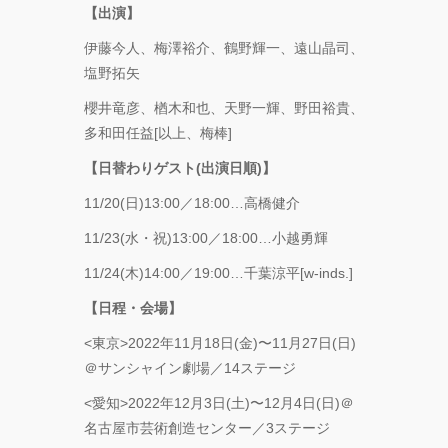
【出演】
伊藤今⼈、梅澤裕介、鶴野輝⼀、遠⼭晶司、
塩野拓⽮
櫻井⻯彦、楢⽊和也、天野⼀輝、野⽥裕貴、
多和⽥任益[以上、梅棒]
【⽇替わりゲスト(出演⽇順)】
11/20(⽇)13:00／18:00…⾼橋健介
11/23(⽔・祝)13:00／18:00…⼩越勇輝
11/24(⽊)14:00／19:00…千葉涼平[w-inds.]
【⽇程・会場】
<東京>2022年11⽉18⽇(⾦)〜11⽉27⽇(⽇)
＠サンシャイン劇場／14ステージ
<愛知>2022年12⽉3⽇(⼟)〜12⽉4⽇(⽇)＠
名古屋市芸術創造センター／3ステージ