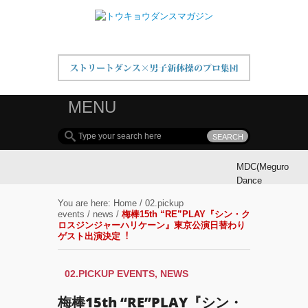
MENU
MDC(Meguro
Dance
Connection)
You are here:
Home
/
02.pickup
参加ダンサ
events
/
news
/
梅棒15th “RE”PLAY『シン・ク
ー募集！
ロスジンジャーハリケーン』東京公演⽇替わり
ゲスト出演決定︕
MDC(Meguro
Dance
02.PICKUP EVENTS
,
NEWS
Connection)
開催!!
梅棒15th “RE”PLAY『シン・