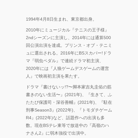
FOLLOW TDM:
1994年4⽉8⽇⽣まれ、東京都出⾝。
2010年にミュージカル『テニスの王⼦様』
2ndシーズンに主演し、2014年には通算500
回公演出演を達成。プリンス・オブ・テニミ
ュに選出される。2016年にBSスカパー!ドラ
マ『弱⾍ペダル』で連続ドラマ初主演、
2020年には『⼈狼ゲームデスゲームの運営
⼈』で映画初主演を果たす。
ドラマ『書けないッ!?〜脚本家吉丸圭佑の筋
書きのない⽣活〜』(2021年)、『⽣きて、ふ
たたび保護司・深⾕善輔』(2021年)、『駐在
刑事Season3』(2022年)、『トモダチゲーム
R4』(2022年)など、話題作への出演も多
数。現在BSテレ東等で放送中の『⾼嶺のハ
ナさん2』に弱⽊強役で出演中。