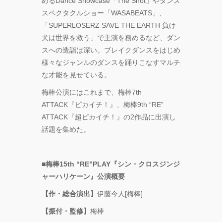
めるDance Showcase「The Shot」やダンス
スペクタクルショー「WASABEATS」、
「SUPERLOSERZ SAVE THE EARTH 負け
⽝は世界を救う」で主演を務めるなど、ダン
スへの造詣は深い。ブレイクダンスをはじめ
様々なジャンルのダンスを踊りこなすマルチ
な才能を⾒せている。
梅棒公演にはこれまで、梅棒7th
ATTACK『ピカイチ！』、梅棒9th “RE”
ATTACK『超ピカイチ！』の2作品に出演し
話題を集めた。
■梅棒15th “RE”PLAY『シン・クロスジンジ
ャーハリケーン』公演概要
【作・総合演出】
伊藤今⼈[梅棒]
【振付・監修】
梅棒