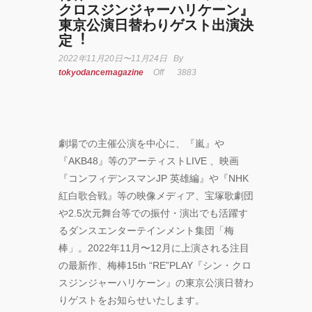
クロスジンジャーハリケーン』
東京公演⽇替わりゲスト出演決
YOKO
定︕
2022年11月20日〜11月24日
By
アオイ
tokyodancemagazine
Off
3883
ヤマダ
&小栗
基裕
(s**t
kingz)
出
劇場での主催公演を中⼼に、『嵐』や
演！
『AKB48』等のアーティストLIVE 、映画
KAAT
『コンフィデンスマンJP 英雄編』や『NHK
神奈川
紅⽩歌合戦』等の映像メディア、宝塚歌劇団
芸術劇
場『未
や2.5次元舞台等での振付・演出でも活躍す
練の幽
るダンスエンターテインメント集団「梅
霊と怪
棒」。2022年11⽉〜12⽉に上演される注⽬
物
の最新作、梅棒15th “RE”PLAY『シン・クロ
―「珊
瑚」
スジンジャーハリケーン』の東京公演⽇替わ
「円山
りゲストをお知らせいたします。
町」