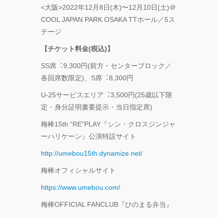
<⼤阪>2022年12⽉8⽇(⽊)〜12⽉10⽇(⼟)＠
COOL JAPAN PARK OSAKA TTホール／5ス
テージ
【チケット料⾦(税込)】
SS席︓9,300円(前⽅・センターブロック／
各回席数限定)、S席︓8,300円
U-25サービスエリア︓3,500円(25歳以下限
定・⾝分証明書要提⽰・当⽇指定席)
梅棒15th “RE”PLAY『シン・クロスジンジャ
ーハリケーン』公演特設サイト
http://umebou15th.dynamize.net/
梅棒オフィシャルサイト
https://www.umebou.com/
梅棒OFFICIAL FANCLUB『ひのまる弁当』