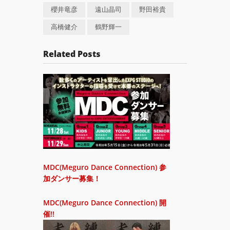
櫻井⻯彦
遠山晶司
野田裕貴
⾼橋健介
鶴野輝一
Related Posts
MDC(Meguro Dance Connection) 参
加ダンサー募集！
MDC(Meguro Dance Connection) 開
催!!