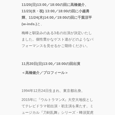
―』
11/20(⽇)13:00／18:00の回に⾼橋健介、
11/23(⽔・祝) 13:00／18:00の回に⼩越勇
“心が動く瞬
輝、11/24(⽊)14:00／19:00の回に千葉涼平
間”を集めて。
(w-inds.)
と、
120人で過去最
高に挑むダン
梅棒と馴染みのある3名の出演が決定いたし
ス公演
ました。個性豊かなゲスト達がどのようなパ
『ANTENNA』
フォーマンスを⾒せるかご期待ください。
Produced by
YOH UENO
11⽉20⽇(⽇)13:00／18:00の回出演
梅田宏明＋
Somatic
＜⾼橋健介／プロフィール＞
Field
Project ダ
ンス公演
1994年12⽉24⽇⽣まれ、東京都出⾝。
「動態 ‒
sensorial」
2015年に『ウルトラマンX』⼤空⼤地役とし
てテレビドラマ初出演・初主演を果たす。ミ
KADOKAWA
ュージカル『⼑剣乱舞』シリーズ・蜂須賀⻁
DREAMS