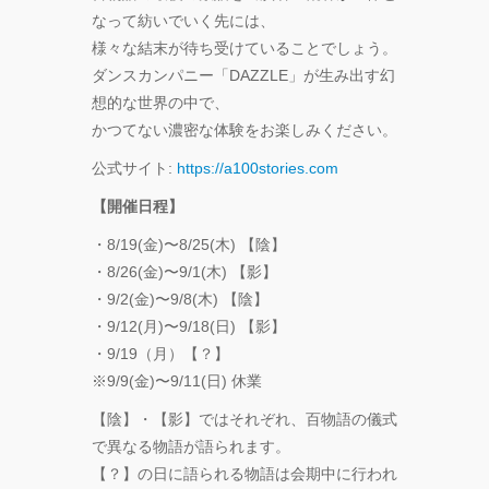
なって紡いでいく先には、
様々な結末が待ち受けていることでしょう。
ダンスカンパニー「DAZZLE」が生み出す幻
想的な世界の中で、
かつてない濃密な体験をお楽しみください。
公式サイト:
https://a100stories.com
【開催日程】
・8/19(金)〜8/25(木) 【陰】
・8/26(金)〜9/1(木) 【影】
・9/2(金)〜9/8(木) 【陰】
・9/12(月)〜9/18(日) 【影】
・9/19（月）【？】
※9/9(金)〜9/11(日) 休業
【陰】・【影】ではそれぞれ、百物語の儀式
で異なる物語が語られます。
【？】の日に語られる物語は会期中に行われ