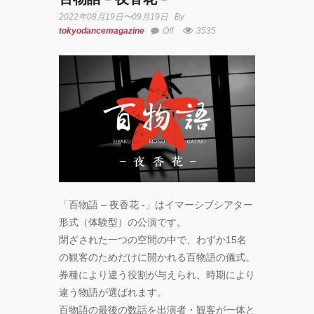
2022年08月19日〜09月19日
By
tokyodancemagazine
Off
3535
「百物語 – 夜香花 -」はイマーシブシアター
形式（体験型）の公演です。
閉ざされた一つの空間の中で、わずか15名
の観客のためだけに開かれる百物語の儀式。
券種により違う役割が与えられ、時期により
違う物語が選ばれます。
百物語の最後の数話を出演者・観客が一体と