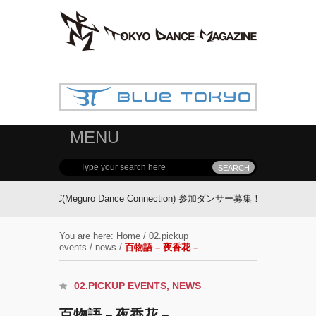
MENU
MDC(Meguro Dance Connection) 参加ダンサー募集！
FOLLOW TDM:
You are here:
Home
/
02.pickup
events
/
news
/
百物語 – 夜香花 –
02.PICKUP EVENTS
,
NEWS
百物語 – 夜香花 –