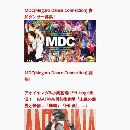
MDC(Meguro Dance Connection) 参
加ダンサー募集！
MDC(Meguro Dance Connection) 開
催!!
アオイヤマダ&小栗基裕(s**t kingz)出
演！ KAAT神奈川芸術劇場『未練の幽
霊と怪物―「珊瑚」「円山町」―』