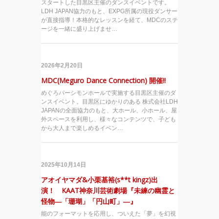
スタートした目黒区主催のダンスイベントです。
LDH JAPAN協力のもと、EXPG所属の現役ダンサー
が直接指導！本格的なレッスンを経て、MDCのステ
ージを一緒に盛り上げませ…
2026年2月20日
MDC(Meguro Dance Connection) 開催!!
めぐろパーシモンホールで実施する目黒区主催のダ
ンスイベント。目黒区にゆかりのある 株式会社LDH
JAPANの全面協力のもと、大ホール、小ホール、屋
外スペースを利用し、様々なコンテンツで、子ども
から大人まで楽しめるイベン…
2025年10月14日
アオイヤマダ&小栗基裕(s**t kingz)出
演！ KAAT神奈川芸術劇場『未練の幽霊と
怪物―「珊瑚」「円山町」―』
能のフォーマットを応用し、ついえた「夢」を幻視