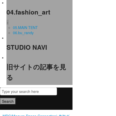
04.fashion_art
+
05.MAIN TENT
06.bu_randy
STUDIO NAVI
旧サイトの記事を見
る