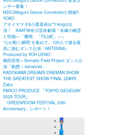
MDC(Meguro Dance Connection) 参加ダ
ンサー募集！
MDC(Meguro Dance Connection) 開催!!
YOKO
アオイヤマダ&小栗基裕(s**t kingz)出
演！ KAAT神奈川芸術劇場『未練の幽霊
と怪物―「珊瑚」「円山町」―』
“心が動く瞬間”を集めて。120人で過去最
高に挑むダンス公演『ANTENNA』
Produced by YOH UENO
梅田宏明＋Somatic Field Project ダンス公
演「動態 ‒ sensorial」
KADOKAWA DREAMS ONEMAN SHOW
THE GREATEST SHOW FINAL 2DAYS
Zabu
PARCO PRODUCE 『TOKYO GEGEGAY
2025 TOUR』
「GREENROOM FESTIVAL 20th
Anniversary」レポート！