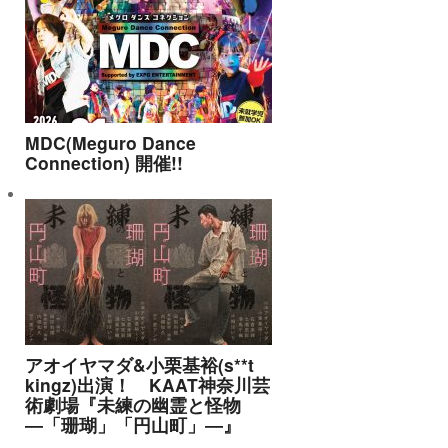
MDC(Meguro Dance
Connection) 開催!!
アオイヤマダ&小栗基裕(s**t
kingz)出演！ KAAT神奈川芸
術劇場『未練の幽霊と怪物
―「珊瑚」「円山町」―』