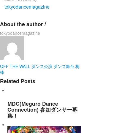
tokyodancemagazine
About the author /
tokyodancemagazine
OFF THE WALL
ダンス公演
ダンス舞台
梅
棒
Related Posts
MDC(Meguro Dance
Connection) 参加ダンサー募
集！