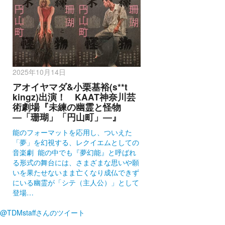
2025年10月14日
アオイヤマダ&小栗基裕(s**t
kingz)出演！ KAAT神奈川芸
術劇場『未練の幽霊と怪物
―「珊瑚」「円山町」―』
能のフォーマットを応用し、ついえた
「夢」を幻視する、レクイエムとしての
音楽劇 能の中でも『夢幻能』と呼ばれ
る形式の舞台には、さまざまな思いや願
いを果たせないまま亡くなり成仏できず
にいる幽霊が「シテ（主人公）」として
登場…
@TDMstaffさんのツイート