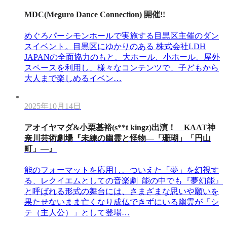
MDC(Meguro Dance Connection) 開催!!
めぐろパーシモンホールで実施する目黒区主催のダン
スイベント。目黒区にゆかりのある 株式会社LDH
JAPANの全面協力のもと、大ホール、小ホール、屋外
スペースを利用し、様々なコンテンツで、子どもから
大人まで楽しめるイベン…
2025年10月14日
アオイヤマダ&小栗基裕(s**t kingz)出演！ KAAT神
奈川芸術劇場『未練の幽霊と怪物―「珊瑚」「円山
町」―』
能のフォーマットを応用し、ついえた「夢」を幻視す
る、レクイエムとしての音楽劇 能の中でも『夢幻能』
と呼ばれる形式の舞台には、さまざまな思いや願いを
果たせないまま亡くなり成仏できずにいる幽霊が「シ
テ（主人公）」として登場…