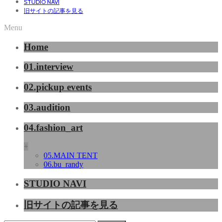
STUDIO NAVI
旧サイトの記事を見る
Menu
Home
01.interview
02.pickup events
03.audition
04.fashion_art
+
05.MAIN TENT
06.bu_randy
STUDIO NAVI
旧サイトの記事を見る