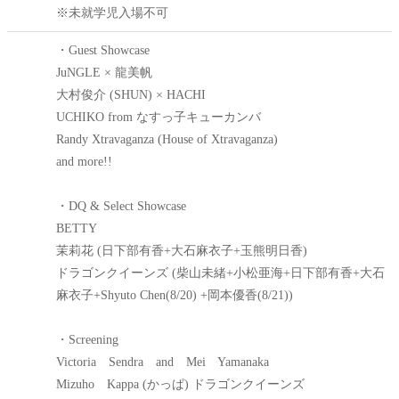
※未就学児入場不可
・Guest Showcase
JuNGLE × 龍美帆
大村俊介 (SHUN) × HACHI
UCHIKO from なすっ子キューカンバ
Randy Xtravaganza (House of Xtravaganza)
and more!!
・DQ & Select Showcase
BETTY
茉莉花 (日下部有香+大石麻衣子+玉熊明日香)
ドラゴンクイーンズ (柴山未緒+小松亜海+日下部有香+大石
麻衣子+Shyuto Chen(8/20) +岡本優香(8/21))
・Screening
Victoria Sendra and Mei Yamanaka
Mizuho Kappa (かっぱ) ドラゴンクイーンズ