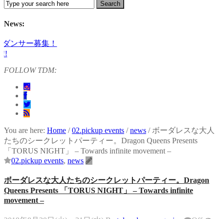
News:
サー募集！
FOLLOW TDM:
出演！ KAAT神奈川芸術劇場『未練の幽霊と怪物―「珊瑚」「円山町
ンス公演『ANTENNA』 Produced by YOH UENO
 ‒ sensorial」
 GREATEST SHOW FINAL 2DAYS
25 TOUR』
You are here:
Home
/
02.pickup events
/
news
/
ボーダレスな大人
ary」レポート！
たちのシークレットパーティー。Dragon Queens Presents
「TORUS NIGHT」 – Towards infinite movement –
02.pickup events
,
news
ボーダレスな大人たちのシークレットパーティー。Dragon
Queens Presents 「TORUS NIGHT」 – Towards infinite
movement –