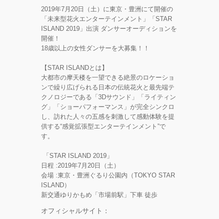
2019年7月20日（土）に東京・豊洲にて開催の
「未来型花火エンターテインメント」「STAR
ISLAND 2019」出演 ダンサーオーディションを
開催！
18歳以上の女性ダンサーを大募集！！
【STAR ISLANDとは】
大都市の摩天楼を一望できる絶景のロケーショ
ンで繰り広げられる
日本の伝統花火と最先端テ
クノロジーである「3Dサウンド」「
ライティン
グ」「ショーパフォーマンス」が完全シンクロ
し、
訪れた人々の五感を刺激して感動体験を提
供する“
感覚拡張型エンターテインメント”で
す。
「STAR ISLAND 2019」
日程 :2019年7月20日（土）
会場 :東京・豊洲ぐるり公園内（TOKYO STAR
ISLAND）
新交通ゆりかもめ「市場前駅」下車 徒歩
オフィシャルサイト：