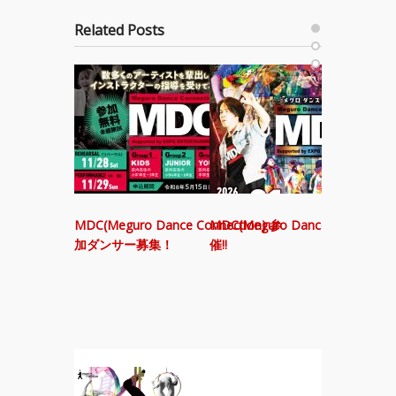
Related Posts
アオイヤマ
演！ K
霊と怪物
MDC(Meguro Dance Connection) 参
MDC(Meguro Dance Connectio
加ダンサー募集！
催!!