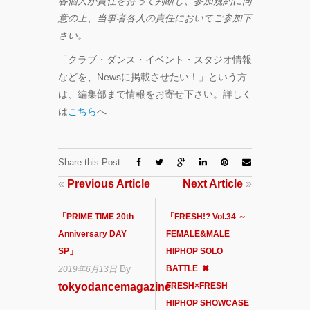
各個人が責任を持って判断し、参加規約に同
意の上、当事者各人の責任においてご参加下
さい。
「クラブ・ダンス・イベント・スタジオ情報
などを、Newsに掲載させたい！」という方
は、編集部まで情報をお寄せ下さい。詳しく
は
こちら
へ
Share this Post:
«
Previous Article
Next Article
»
「PRIME TIME 20th
「FRESH!? Vol.34 ～
Anniversary DAY
FEMALE&MALE
SP」
HIPHOP SOLO
By
BATTLE ✖︎
2019年6月13日
tokyodancemagazine
FRESH×FRESH
HIPHOP SHOWCASE