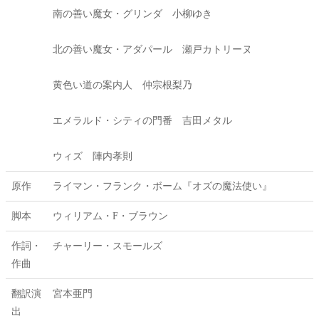
南の善い魔女・グリンダ 小柳ゆき
北の善い魔女・アダパール 瀬戸カトリーヌ
黄色い道の案内人 仲宗根梨乃
エメラルド・シティの門番 吉田メタル
ウィズ 陣内孝則
原作
ライマン・フランク・ボーム『オズの魔法使い』
脚本
ウィリアム・F・ブラウン
作詞・
チャーリー・スモールズ
作曲
翻訳演
宮本亜門
出