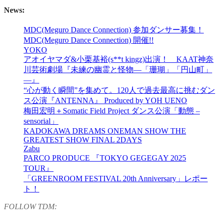
News:
MDC(Meguro Dance Connection) 参加ダンサー募集！
MDC(Meguro Dance Connection) 開催!!
YOKO
アオイヤマダ&小栗基裕(s**t kingz)出演！ KAAT神奈
川芸術劇場『未練の幽霊と怪物―「珊瑚」「円山町」
―』
“心が動く瞬間”を集めて。120人で過去最高に挑むダン
ス公演『ANTENNA』 Produced by YOH UENO
梅田宏明＋Somatic Field Project ダンス公演「動態 ‒
sensorial」
KADOKAWA DREAMS ONEMAN SHOW THE
GREATEST SHOW FINAL 2DAYS
Zabu
PARCO PRODUCE 『TOKYO GEGEGAY 2025
TOUR』
「GREENROOM FESTIVAL 20th Anniversary」レポー
ト！
FOLLOW TDM: