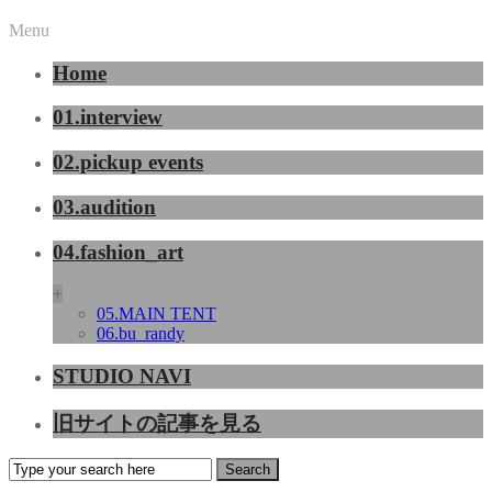
Menu
Home
01.interview
02.pickup events
03.audition
04.fashion_art
+
05.MAIN TENT
06.bu_randy
STUDIO NAVI
旧サイトの記事を見る