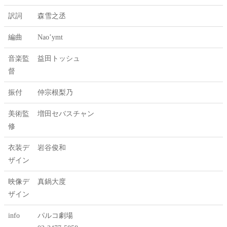
訳詞
森雪之丞
編曲
Nao’ymt
音楽監
益田トッシュ
督
振付
仲宗根梨乃
美術監
増田セバスチャン
修
衣装デ
岩谷俊和
ザイン
映像デ
真鍋大度
ザイン
info
パルコ劇場