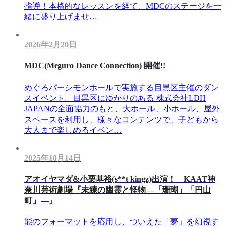
指導！本格的なレッスンを経て、MDCのステージを一
緒に盛り上げませ…
2026年2月20日
MDC(Meguro Dance Connection) 開催!!
めぐろパーシモンホールで実施する目黒区主催のダン
スイベント。目黒区にゆかりのある 株式会社LDH
JAPANの全面協力のもと、大ホール、小ホール、屋外
スペースを利用し、様々なコンテンツで、子どもから
大人まで楽しめるイベン…
2025年10月14日
アオイヤマダ&小栗基裕(s**t kingz)出演！ KAAT神
奈川芸術劇場『未練の幽霊と怪物―「珊瑚」「円山
町」―』
能のフォーマットを応用し、ついえた「夢」を幻視す