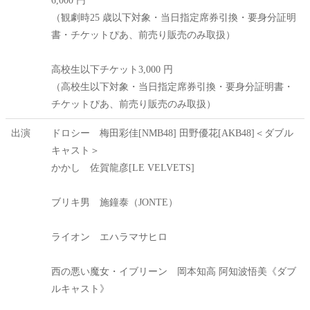
6,000 円
（観劇時25 歳以下対象・当日指定席券引換・要身分証明
書・チケットぴあ、前売り販売のみ取扱）
高校生以下チケット3,000 円
（高校生以下対象・当日指定席券引換・要身分証明書・
チケットぴあ、前売り販売のみ取扱）
出演
ドロシー 梅田彩佳[NMB48] 田野優花[AKB48]＜ダブル
キャスト＞
かかし 佐賀龍彦[LE VELVETS]
ブリキ男 施鐘泰（JONTE）
ライオン エハラマサヒロ
西の悪い魔女・イブリーン 岡本知高 阿知波悟美《ダブ
ルキャスト》