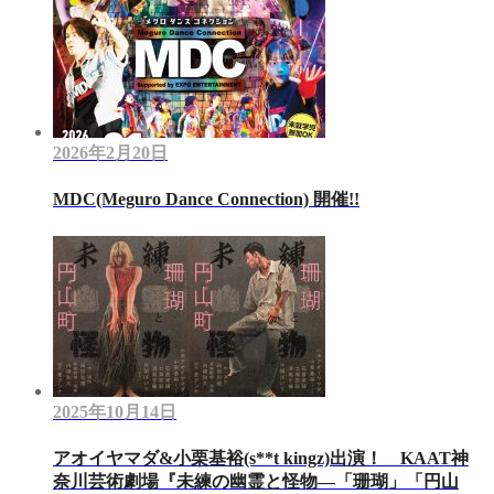
2026年2月20日
MDC(Meguro Dance Connection) 開催!!
2025年10月14日
アオイヤマダ&小栗基裕(s**t kingz)出演！ KAAT神
奈川芸術劇場『未練の幽霊と怪物―「珊瑚」「円山