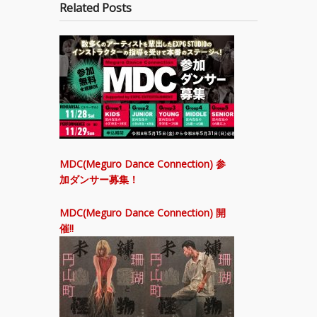
Related Posts
MDC(Meguro Dance Connection) 参
加ダンサー募集！
MDC(Meguro Dance Connection) 開
催!!