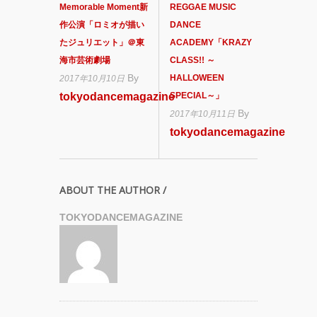
Memorable Moment新
REGGAE MUSIC
作公演「ロミオが描い
DANCE
たジュリエット」＠東
ACADEMY「KRAZY
海市芸術劇場
CLASS!! ～
By
HALLOWEEN
2017年10月10日
tokyodancemagazine
SPECIAL～」
By
2017年10月11日
tokyodancemagazine
ABOUT THE AUTHOR /
TOKYODANCEMAGAZINE