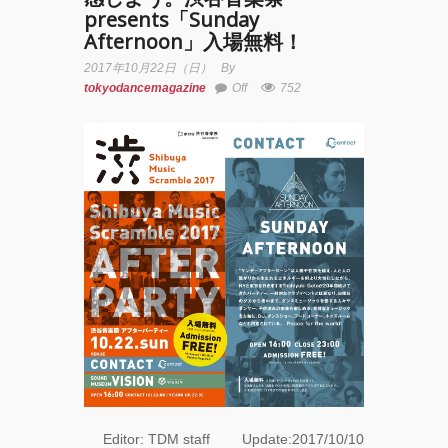
presents「Sunday
YOKO
Afternoon」入場無料！
2017年10月22日（日）
By
アオイ
tokyodancemagazine
Off
752
ヤマダ
&小栗
基裕
(s**t
kingz)
出
演！
KAAT
神奈川
芸術劇
場『未
練の幽
霊と怪
物
―「珊
瑚」
「円山
町」
Editor: TDM staff Update:2017/10/10