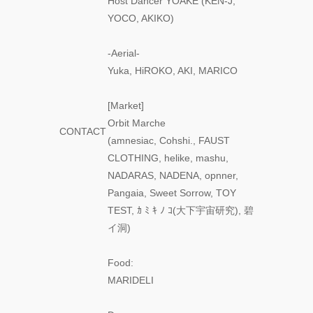
Host Dancer YOAKE (KEN-J,
FOLLOW TDM:
YOCO, AKIKO)
-Aerial-
Yuka, HiROKO, AKI, MARICO
[Market]
Orbit Marche
CONTACT
(amnesiac, Cohshi., FAUST
CLOTHING, helike, mashu,
NADARAS, NADENA, opnner,
Pangaia, Sweet Sorrow, TOY
TEST, ｶ ﾐ ｷ ﾉ ｺ(大下宇宙研究), 碧
イ洞)
Food:
MARIDELI