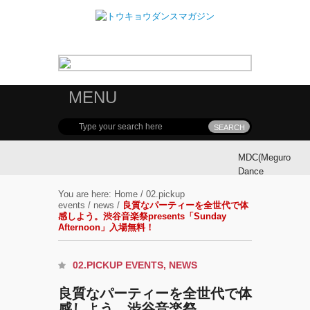
MENU
MDC(Meguro
Dance
Connection)
You are here:
Home
/
02.pickup
参加ダンサ
events
/
news
/
良質なパーティーを全世代で体
ー募集！
感しよう。渋谷音楽祭presents「Sunday
Afternoon」入場無料！
MDC(Meguro
Dance
02.PICKUP EVENTS
,
NEWS
Connection)
良質なパーティーを全世代で体
開催!!
感しよう。渋谷音楽祭