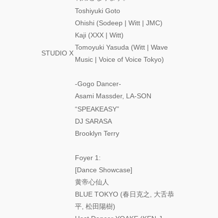
ONEMAN
Toshiyuki Goto
SHOW THE
GREATEST
Ohishi (Sodeep | Witt | JMC)
SHOW
Kaji (XXX | Witt)
FINAL
Tomoyuki Yasuda (Witt | Wave
2DAYS
STUDIO X
Music | Voice of Voice Tokyo)
Zabu
-Gogo Dancer-
Asami Massder, LA-SON
PARCO
PRODUCE
“SPEAKEASY”
『TOKYO
DJ SARASA
GEGEGAY
Brooklyn Terry
2025
TOUR』
Foyer 1:
[Dance Showcase]
「GREENROOM
FESTIVAL 20th
黄帝心仙人
Anniversary」レ
BLUE TOKYO (春日克之, 大舌恭
ポート！
平, 松田陽樹)