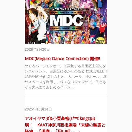
2026年2月20日
MDC(Meguro Dance Connection) 開催!!
めぐろパーシモンホールで実施する目黒区主催のダ
ンスイベント。目黒区にゆかりのある 株式会社LDH
JAPANの全面協力のもと、大ホール、小ホール、屋
外スペースを利用し、様々なコンテンツで、子ども
から大人まで楽しめるイベン…
2025年10月14日
アオイヤマダ&小栗基裕(s**t kingz)出
演！ KAAT神奈川芸術劇場『未練の幽霊と
怪物―「珊瑚」「円山町」―』