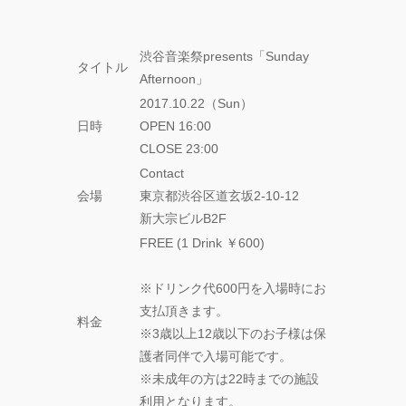
―』
“心が動く瞬
渋谷音楽祭presents「Sunday
間”を集めて。
タイトル
Afternoon」
120人で過去最
高に挑むダン
2017.10.22（Sun）
ス公演
日時
OPEN 16:00
『ANTENNA』
CLOSE 23:00
Produced by
Contact
YOH UENO
会場
東京都渋谷区道玄坂2-10-12
新大宗ビルB2F
梅田宏明＋
Somatic
FREE (1 Drink ￥600)
Field
Project ダ
※ドリンク代600円を入場時にお
ンス公演
「動態 ‒
支払頂きます。
料金
sensorial」
※3歳以上12歳以下のお子様は保
護者同伴で入場可能です。
KADOKAWA
※未成年の方は22時までの施設
DREAMS
利用となります。