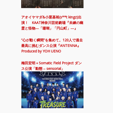
アオイヤマダ&小栗基裕(s**t kingz)出
演！ KAAT神奈川芸術劇場『未練の幽
霊と怪物―「珊瑚」「円山町」―』
“心が動く瞬間”を集めて。120人で過去
最高に挑むダンス公演『ANTENNA』
Produced by YOH UENO
梅田宏明＋Somatic Field Project ダン
ス公演「動態 ‒ sensorial」