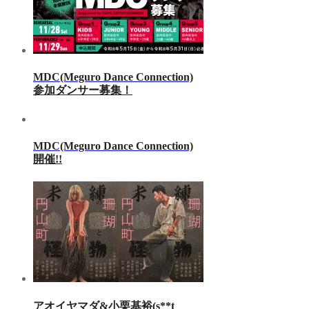
MDC(Meguro Dance Connection)
参加ダンサー募集！
MDC(Meguro Dance Connection)
開催!!
アオイヤマダ&小栗基裕(s**t