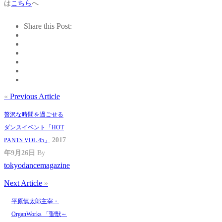
は
こちら
へ
Share this Post:
«
Previous Article
贅沢な時間を過ごせる
ダンスイベント「HOT
2017
PANTS VOL.45」
年9月26日
By
tokyodancemagazine
Next Article
»
平原慎太郎主宰・
OrganWorks 「聖獣～