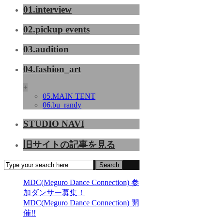
01.interview
02.pickup events
03.audition
04.fashion_art
+
05.MAIN TENT
06.bu_randy
STUDIO NAVI
旧サイトの記事を見る
MDC(Meguro Dance Connection) 参
加ダンサー募集！
MDC(Meguro Dance Connection) 開
催!!