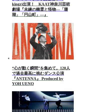
kingz)出演！ KAAT神奈川芸術
劇場『未練の幽霊と怪物―「珊
瑚」「円山町」―』
“心が動く瞬間”を集めて。120人
で過去最高に挑むダンス公演
『ANTENNA』 Produced by
YOH UENO