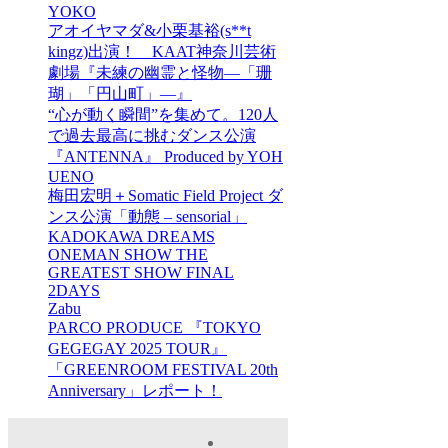
YOKO
アオイヤマダ&小栗基裕(s**t
kingz)出演！ KAAT神奈川芸術
劇場『未練の幽霊と怪物―「珊
瑚」「円山町」―』
“心が動く瞬間”を集めて。120人
で過去最高に挑むダンス公演
『ANTENNA』 Produced by YOH
UENO
梅田宏明＋Somatic Field Project ダ
ンス公演「動態 ‒ sensorial」
KADOKAWA DREAMS
ONEMAN SHOW THE
GREATEST SHOW FINAL
2DAYS
Zabu
PARCO PRODUCE 『TOKYO
GEGEGAY 2025 TOUR』
「GREENROOM FESTIVAL 20th
Anniversary」レポート！