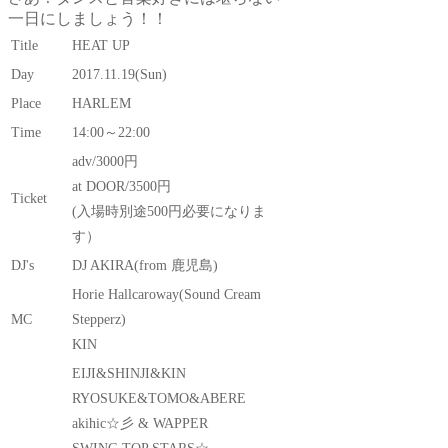
一日にしましょう！！
Title
HEAT UP
Day
2017.11.19(Sun)
Place
HARLEM
Time
14:00～22:00
adv/3000円
at DOOR/3500円
Ticket
(入場時別途500円必要になりま
す）
DJ's
DJ AKIRA(from 鹿児島)
Horie Hallcaroway(Sound Cream
MC
Stepperz)
KIN
EIJI&SHINJI&KIN
RYOSUKE&TOMO&ABERE
akihic☆彡 & WAPPER