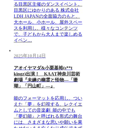
る目黒区主催のダンスイベント。
目黒区にゆかりのある 株式会社
LDH JAPANの全面協力のもと、
大ホール、小ホール、屋外スペー
スを利用し、様々なコンテンツ
で、子どもから大人まで楽しめる
イベン…
2025年10月14日
アオイヤマダ&小栗基裕(s**t
kingz)出演！ KAAT神奈川芸術
劇場『未練の幽霊と怪物―「珊
瑚」「円山町」―』
能のフォーマットを応用し、つい
えた「夢」を幻視する、レクイエ
ムとしての音楽劇 能の中でも
『夢幻能』と呼ばれる形式の舞台
には、さまざまな思いや願いを果