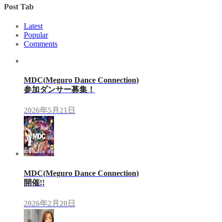
Post Tab
Latest
Popular
Comments
MDC(Meguro Dance Connection)
参加ダンサー募集！
2026年5月21日
MDC(Meguro Dance Connection)
開催!!
2026年2月20日