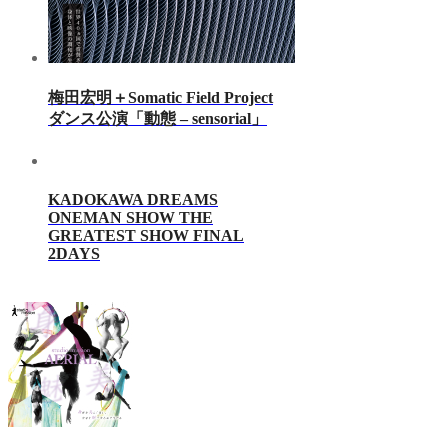
梅田宏明＋Somatic Field Project
ダンス公演「動態 ‒ sensorial」
KADOKAWA DREAMS
ONEMAN SHOW THE
GREATEST SHOW FINAL
2DAYS